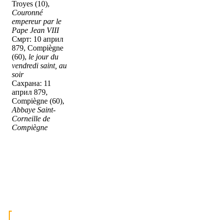
Troyes (10),
Couronné
empereur par le
Pape Jean VIII
Смрт: 10 април
879, Compiègne
(60),
le jour du
vendredi saint, au
soir
Сахрана: 11
април 879,
Compiègne (60),
Abbaye Saint-
Corneille de
Compiègne