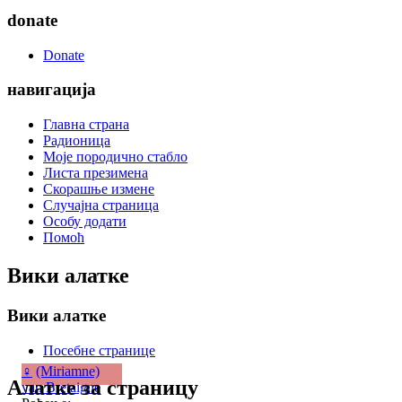
donate
Donate
навигација
Главна страна
Радионица
Моје породично стабло
Листа презимена
Скорашње измене
Случајна страница
Особу додати
Помоћ
Вики алатке
Вики алатке
Посебне странице
♀
(Miriamne)
Алатке за страницу
van Bretaigne