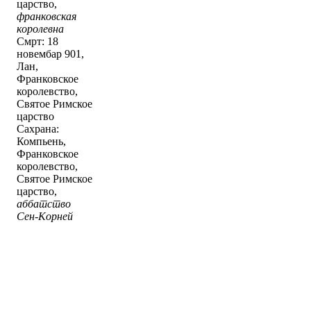
царство,
франковская
королевна
Смрт: 18
новембар 901,
Лан,
Франковское
королевство,
Святое Римское
царство
Сахрана:
Компьень,
Франковское
королевство,
Святое Римское
царство,
аббатство
Сен-Корней