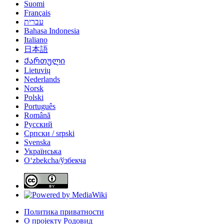
Suomi
Français
עברית
Bahasa Indonesia
Italiano
日本語
Ქართული
Lietuvių
Nederlands
Norsk
Polski
Português
Română
Русский
Српски / srpski
Svenska
Українська
Oʻzbekcha/ўзбекча
Политика приватности
О пројекту Родовид