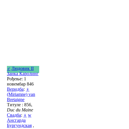
♂
Людовик II
Заика Каролинг
Рођење: 1
новембар 846
Веридба
:
♀
(Miriamne) van
Bretaigne
Титуле : 856,
Duc du Maine
Свадба
:
♀
w
Ансгарда
Бургундская
,