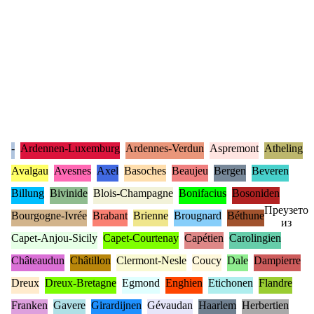
-
Ardennen-Luxemburg
Ardennes-Verdun
Aspremont
Atheling
Avalgau
Avesnes
Axel
Basoches
Beaujeu
Bergen
Beveren
Billung
Bivinide
Blois-Champagne
Bonifacius
Bosoniden
Преузето
Bourgogne-Ivrée
Brabant
Brienne
Brougnard
Béthune
из
Capet-Anjou-Sicily
Capet-Courtenay
Capétien
Carolingien
Châteaudun
Châtillon
Clermont-Nesle
Coucy
Dale
Dampierre
Dreux
Dreux-Bretagne
Egmond
Enghien
Etichonen
Flandre
Franken
Gavere
Girardijnen
Gévaudan
Haarlem
Herbertien