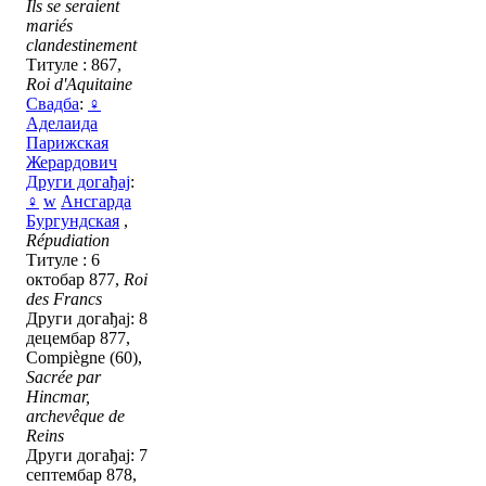
Ils se seraient
mariés
clandestinement
Титуле : 867,
Roi d'Aquitaine
Свадба
:
♀
Аделаида
Парижская
Жерардович
Други догађај
:
♀
w
Ансгарда
Бургундская
,
Répudiation
Титуле : 6
октобар 877,
Roi
des Francs
Други догађај: 8
децембар 877,
Compiègne (60),
Sacrée par
Hincmar,
archevêque de
Reins
Други догађај: 7
септембар 878,