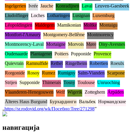
Ingelgerien
Ivrée
Jauche
Konradijnen
Laval
Leuven-Gaesbeek
Liudolfinger
Loches
Lotharingen
Lusignan
Luxemburg
Léopoldingien
Maldegem
Mamikonian
Moltke
Montaigu
Montfort-l'Amaury
Montgomery-Bellême
Montmorency
Montmorency-Laval
Mortaigne
Morvois
Møre
Oisy-Avesnes
Oudenaarde
Plantagenet
Poitiers
Popponide
Provence
Quievrain
Ramnulfide
Rethel
Ringelheim
Robertien
Roeulx
Rorgonide
Rosoy
Rumez
Rumigny
Salm-Vianden
Scarpone
Strijen
Supponide
Thimerais
Tosny
Toulouse
Unruoching
Vlaanderen-Henegouwen
Welf
Wigerik
Zotteghem
Árpáden
Älteres Haus Burgund
Бурхардинги
Вальбек
Нормандские
„
https://sr.rodovid.org/wk/Посебно:Tree/271298
”
навигација