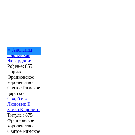
♀
Аделаида
Парижская
Жерардович
Рођење: 855,
Париж,
Франковское
королевство,
Святое Римское
царство
Свадба
:
♂
Людовик II
Заика Каролинг
Титуле : 875,
Франковское
королевство,
Святое Римское