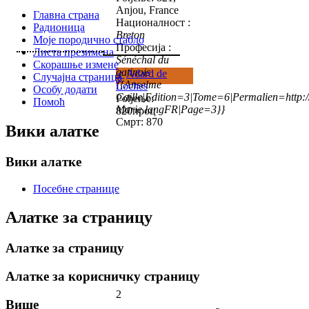
Anjou, France
Главна страна
Националност :
Радионица
Breton
Моје породично стабло
Професија :
Листа презимена
Sénéchal du
Скорашње измене
gatinois
♂
Adard de
Случајна страница
{{Anselme
Loches
Особу додати
Caille|Edition=3|Tome=6|Permalien=http:/
Рођење:
Помоћ
Marie.langFR|Page=3}}
820проц
Смрт: 870
Вики алатке
Вики алатке
Посебне странице
Алатке за страницу
Алатке за страницу
Алатке за корисничку страницу
2
Више