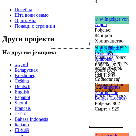
3
Посебна
Шта води овамо
♂
w
Ingelger von
Одштампај
Anjou
Подаци о страници
Рођење:
845проц
Други пројекти
Хришчанство
крштење: Tours
♀
w
Aelendis -
(37),
Saint
На другим језицима
(Adelais of
Martin de Tours
Amboise)
Титуле : Angers,
العربية
Рођење: 855,
comte d'Anjou
Беларуская
Tours (37)
Смрт: 888,
Brezhoneg
Смрт: 893
Châteauneuf
Čeština
Сахрана: Tours
Deutsch
♂
Warmerius
(37),
Saint
English
(Garnier) de
Martin de Tours
Español
Borges (Loches)
Suomi
Рођење: 862
Français
Смрт: < 929
עברית
Bahasa Indonesia
Italiano
日本語
♀
Techandra