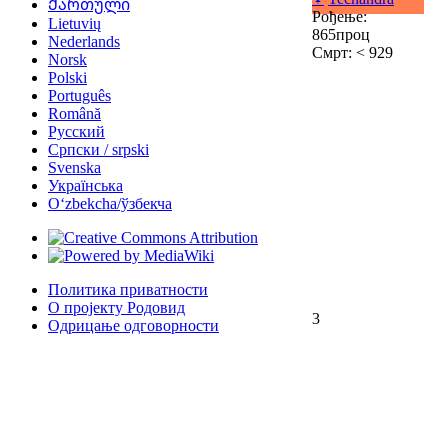
Ქართული
Рођење:
Lietuvių
865проц
Nederlands
Смрт: < 929
Norsk
Polski
Português
Română
Русский
Српски / srpski
Svenska
Українська
Oʻzbekcha/ўзбекча
Политика приватности
О пројекту Родовид
3
Одрицање одговорности