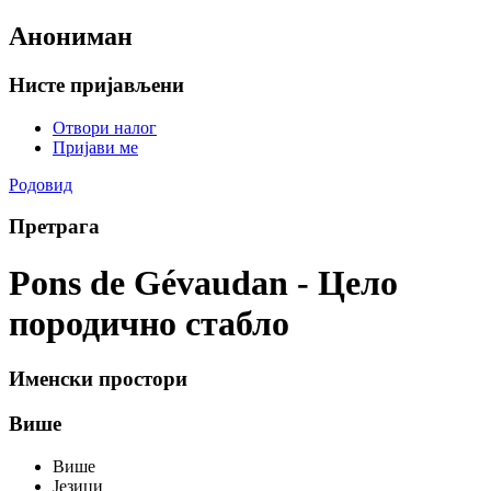
Анониман
Нисте пријављени
Отвори налог
Пријави ме
Родовид
Претрага
Pons de Gévaudan - Цело
породично стабло
Именски простори
Више
Више
Језици