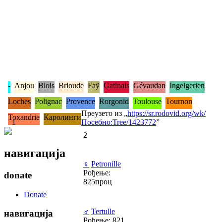
-
Anjou
Blois
Brioude
Faÿ
Gatinais
Gévaudan
Ingelgerien
Loches
Polignac
Provence
Rorgonid
Toulouse
Tournon
Преузето из „
https://sr.rodovid.org/wk/
Toxandrie
Каролинги
1
Посебно:Tree/1423772
”
2
навигација
♀
Petronille
Рођење:
donate
825проц
Donate
♂
Tertulle
навигација
Рођење: 821,