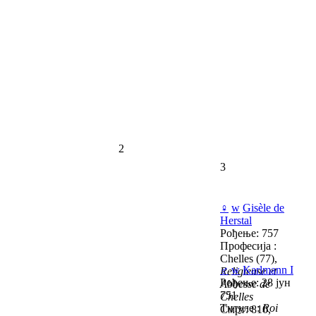
2
3
♀
w
Gisèle de
Herstal
Рођење: 757
Професија :
Chelles (77),
♂
w
Karlmann I
Religieuse et
Рођење: 28 јун
Abbesse de
751
Chelles
Титуле :
Roi
Смрт: 810,