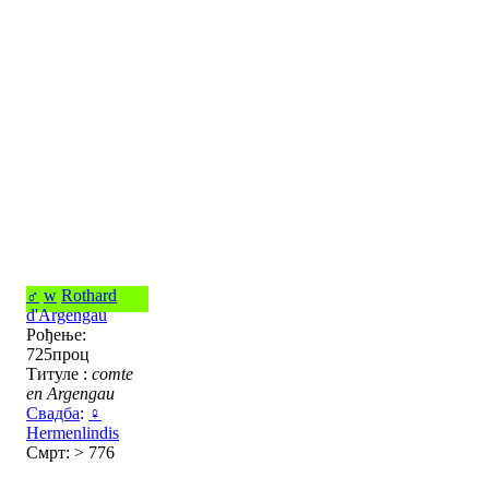
♂
w
Rothard
d'Argengau
Рођење:
725проц
Титуле :
comte
en Argengau
Свадба
:
♀
Hermenlindis
Смрт: > 776