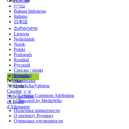
Смрт: ~ 788
Français
עברית
Bahasa Indonesia
Italiano
日本語
Ქართული
Lietuvių
Nederlands
Norsk
Polski
Português
Română
Русский
Српски / srpski
Svenska
♀
Hereswind
Українська
Рођење:
Oʻzbekcha/ўзбекча
720проц
Свадба
:
♂
w
Neby ou Nebe
ou Hnabi
d'Allemagne
Политика приватности
О пројекту Родовид
Одрицање одговорности