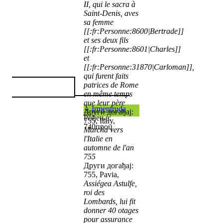
II, qui le sacra à
Saint-Denis, aves
sa femme
[[:fr:Personne:8600|Bertrade]]
et ses deux fils
[[:fr:Personne:8601|Charles]]
et
[[:fr:Personne:31870|Carloman]],
qui furent faits
patrices de Rome
en même temps
que leur père
♀
Irmentruda
Други догађај:
Рођење:
755, Italy,
740проц
Marcha vers
l'Italie en
automne de l'an
755
Други догађај:
755, Pavia,
Assiégea Astulfe,
roi des
Lombards, lui fit
donner 40 otages
pour assurance