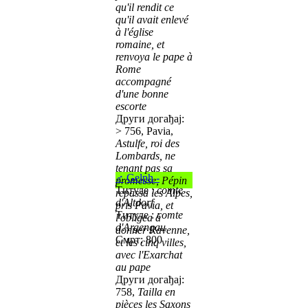
qu'il rendit ce
qu'il avait enlevé
à l'église
romaine, et
renvoya le pape à
Rome
accompagné
d'une bonne
escorte
Други догађај:
> 756, Pavia,
Astulfe, roi des
Lombards, ne
tenant pas sa
♂
Gelph -
promesse, Pépin
Титуле :
comte
repassa les Alpes,
d'Altdorf
pris Pavia, et
Титуле :
comte
l'obligea à
d'Argengau
donner Ravenne,
Смрт: 800
et les cinq villes,
avec l'Exarchat
au pape
Други догађај:
758,
Tailla en
pièces les Saxons