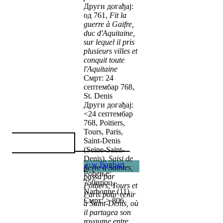
Други догађај:
од 761,
Fit la
guerre à Gaifre,
duc d'Aquitaine,
sur lequel il pris
plusieurs villes et
conquit toute
l'Aquitaine
Смрт: 24
септембар 768,
St. Denis
Други догађај:
<24 септембар
768, Poitiers,
Tours, Paris,
Saint-Denis
(Seine-Saint-
Denis),
Saisi de
♂
w
Isanbart
fièvre à Saintes,
Рођење:
passa par
750проц,
Poitiers, Tours et
Narbonne (11)
Paris pour venir
Смрт: > 806
à Saint-Denis, où
il partagea son
royaume entre