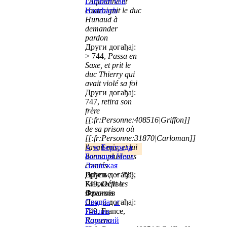
l'Aquitaine et
Lambert van
contraignit le duc
Hornbach
Hunaud à
demander
pardon
Други догађај:
> 744,
Passa en
Saxe, et prit le
duc Thierry qui
avait violé sa foi
Други догађај:
747,
retira son
frère
[[:fr:Personne:408516|Griffon]]
de sa prison où
[[:fr:Personne:31870|Carloman]]
l'avait mis, et lui
♀
w
Бертрада
donna plusieurs
Большая Нога
comtés
Лаонская
Други догађај:
Рођење: ~ 725,
749,
Княжество
Défit les
Bavarois
Франков
Други догађај:
Свадба
:
♂
749, France,
Пипин
Ramena
Короткий