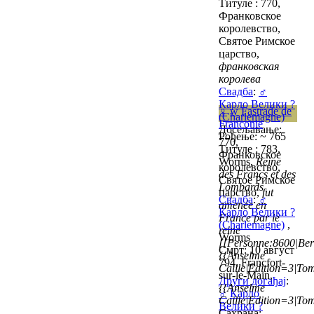
Титуле : 770,
Франковское
королевство,
Святое Римское
царство,
франковская
королева
Свадба
:
♂
Карло Велики ?
♀
w
Fastrade de
(Charlemagne)
Franconie
Досељавање:
Рођење: ~ 765
770,
Титуле : 783,
Франковское
Worms,
Reine
королевство,
des Francs et des
Святое Римское
Lombards
царство,
fut
Свадба
:
♂
amenée en
Карло Велики ?
France par le
(Charlemagne)
,
reine
Worms
[[Personne:8600|Ber
Смрт: 10 август
{{Anselme
794, Francfort-
Caille|Edition=3|Tom
sur-le-Main,
Други догађај
:
{{Anselme
♂
Карло
Caille|Edition=3|Tom
Велики ?
Сахрана: