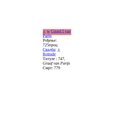
♂
w
Girard I van
Parijs
Рођење:
725проц
Свадба
:
♀
Rotrude
Титуле : 747,
Graaf van Parijs
Смрт: 779