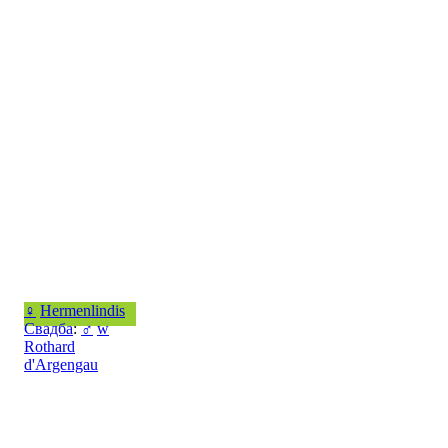
♀
Hermenlindis
Свадба
:
♂
w
Rothard
d'Argengau