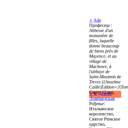
♀
Ade
Професија :
Abbesse d'un
monastère de
filles, laquelle
donne beaucoup
de biens près de
Mayence, et au
village de
Machowe, à
l'abbaye de
Saint-Maximin de
Treves
{{Anselme
Caille|Edition=3|Tom
Смрт: 12 мај,
♀
w
Дезире
Ломбардская
Рођење:
Итальянское
королевство,
Святое Римское
царство,