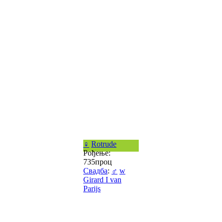
♀
Rotrude
Рођење:
735проц
Свадба
:
♂
w
Girard I van
Parijs