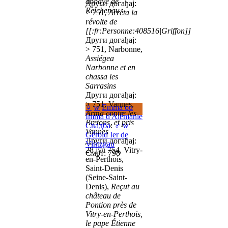
abbaye de
Други догађај:
Reichenau
> 751,
Arrêta la
révolte de
[[:fr:Personne:408516|Griffon]]
Други догађај:
> 751, Narbonne,
Assiégea
Narbonne et en
chassa les
Sarrasins
Други догађај:
> 751, Vannes,
♀
w
Emma ou
Arma contre les
Imma d'Alémanie
Bretons, et pris
Свадба
:
♂
w
Vannes
Gérold Ier de
Други догађај:
Vintzgau
28 јул 754, Vitry-
Смрт: 798
en-Perthois,
Saint-Denis
(Seine-Saint-
Denis),
Reçut au
château de
Pontion près de
Vitry-en-Perthois,
le pape Étienne