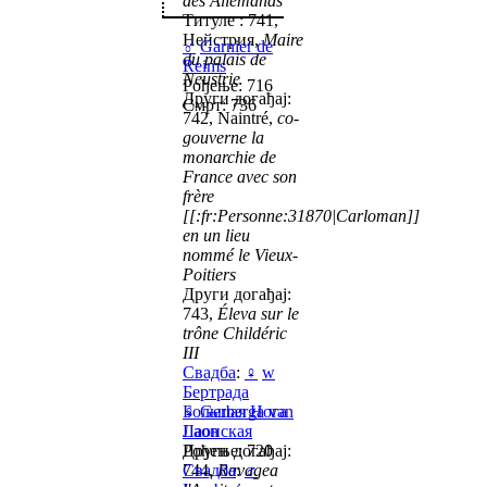
des Allemands
Титуле : 741,
Нейстрия,
Maire
♂
Garnier de
du palais de
Reims
Neustrie
Рођење: 716
Други догађај:
Смрт: 736
742, Naintré,
co-
gouverne la
monarchie de
France avec son
frère
[[:fr:Personne:31870|Carloman]]
en un lieu
nommé le Vieux-
Poitiers
Други догађај:
743,
Éleva sur le
trône Childéric
III
Свадба
:
♀
w
Бертрада
Большая Нога
♀
Gerberga van
Лаонская
Laon
Други догађај:
Рођење: 720
744,
Свадба
Ravagea
:
♂