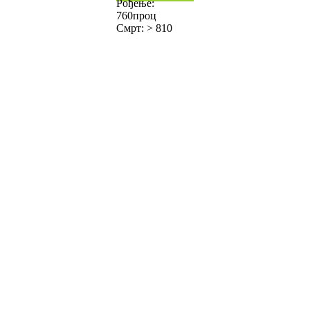
Рођење:
760проц
Смрт: > 810