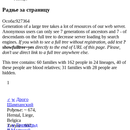
Радње за страницу
Особа:927364
Generation of a large tree takes a lot of resources of our web server.
Anonymous users can only see 7 generations of ancestors and 7 - of
descendants on the full tree to decrease server loading by search
engines.
If you wish to see a full tree without registration, add text
?
showfulltree=yes
directly to the end of URL of this page. Please,
don't use direct link to a full tree anywhere else.
This tree contains: 60 families with 162 people in 24 lineages, 40 of
these people are blood relatives; 31 families with 28 people are
hidden.
1
♂
w
Дрого
Шампанский
Рођење: ~ 674,
Herstal, Liege,
Belgica
♂
w
Гримоальд
Титуле : 697,