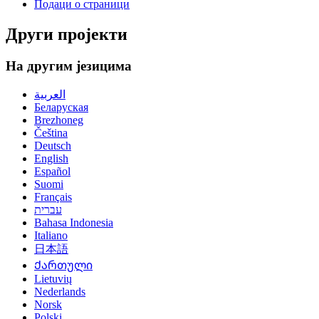
Подаци о страници
Други пројекти
На другим језицима
العربية
Беларуская
Brezhoneg
Čeština
Deutsch
English
Español
Suomi
Français
עברית
Bahasa Indonesia
Italiano
日本語
Ქართული
Lietuvių
Nederlands
Norsk
Polski