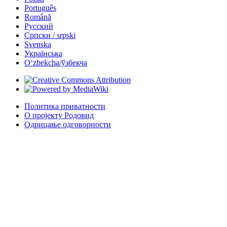
Português
Română
Русский
Српски / srpski
Svenska
Українська
Oʻzbekcha/ўзбекча
Политика приватности
О пројекту Родовид
Одрицање одговорности