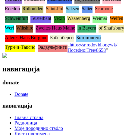
Roedon
Rolloniden
Saint-Pol
Saksen
Salier
Scarpone
Schweinfurt
Teisterbant
Vexin
Wassenberg
Weimar
Welfen
Werl
Wiltshire
Zweites Haus Maine
in Bayern
of Shaftsbury
Älteres Haus Burgund
Бабенберги
Бозоновичи
„
https://sr.rodovid.org/wk/
Турн-и-Таксис
Эадвульфинги
Посебно:Tree/8658
”
навигација
donate
Donate
навигација
Главна страна
Радионица
Моје породично стабло
Листа презимена