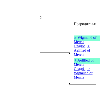
2
Прародитељи
♂
Wigmund of
Mercia
Свадба
:
♀
Aelffled of
Mercia
♀
Aelffled of
Mercia
Свадба
:
♂
Wigmund of
Mercia