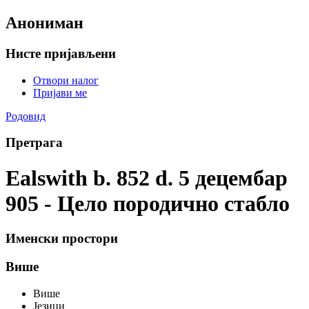
Анониман
Нисте пријављени
Отвори налог
Пријави ме
Родовид
Претрага
Ealswith b. 852 d. 5 децембар
905 - Цело породично стабло
Именски простори
Више
Више
Језици