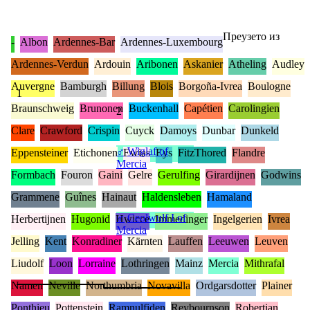
Преузето из
-
Albon
Ardennes-Bar
Ardennes-Luxembourg
Ardennes-Verdun
Ardouin
Aribonen
Askanier
Atheling
Audley
Auvergne
Bamburgh
Billung
Blois
Borgoña-Ivrea
Boulogne
1
Braunschweig
Brunonen
Buckenhall
Capétien
Carolingien
2
Clare
Crawford
Crispin
Cuyck
Damoys
Dunbar
Dunkeld
♂
Wiglaf of
Eppensteiner
Etichonen
Ewias
Eys
FitzThored
Flandre
Mercia
Formbach
Fouron
Gaini
Gelre
Gerulfing
Girardijnen
Godwins
Grammene
Guînes
Hainaut
Haldensleben
Hamaland
♂
Ceolwulf I of
Herbertijnen
Hugonid
Hwicce
Immedinger
Ingelgerien
Ivrea
Mercia
Jelling
Kent
Konradiner
Kärnten
Lauffen
Leeuwen
Leuven
Liudolf
Loon
Lorraine
Lothringen
Mainz
Mercia
Mithrafal
Namen
Neville
Northumbria
Novavilla
Ordgarsdotter
Plainer
Ponthieu
Pottenstein
Ramnulfiden
Reybournson
Robertian