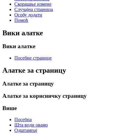
Скорашње измене
Случајна страница
Особу додати
Помоћ
Вики алатке
Вики алатке
Посебне странице
Алатке за страницу
Алатке за страницу
Алатке за корисничку страницу
Више
Посебна
Шта води овамо
Одштампај