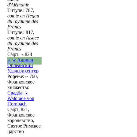
d'Alémanie
Титуле : 787,
comte en Hegau
du royaume des
Francs
Титуле : 817,
comte en Alsace
du royaume des
Francs
Смрт: ~ 824
♂
w
Адриан
Орлеанский
Удальрихенгер
Рођење: ~ 760,
Франковское
княжество
Свадба
:
♀
Waldrade von
Hornbach
Смрт: 821,
Франковское
королевство,
Святое Римское
царство