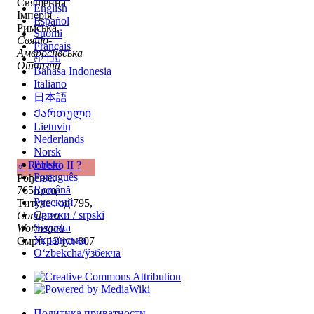
Священна
English
Імперія
Español
Римська,
Suomi
Свято-
Français
Амвросіївська
עברית
Отчизна
Bahasa Indonesia
Italiano
日本語
Ქართული
Lietuvių
Nederlands
Norsk
Polski
♂
Roberto II ?
Português
Рођење:
Română
765проц
Русский
Титуле : од 795,
Српски / srpski
Comte en
Svenska
Wormsgau
Українська
Смрт: 12 јул 807
Oʻzbekcha/ўзбекча
Политика приватности