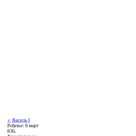
♂
Василь I
Рођење: 8 март
836,