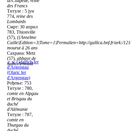
la-Chapelle,
reine
des Francs
Титуле : 5 јун
774,
reine des
Lombards
Смрт: 30 април
783, Thionville
(57),
{{Anselme
Caille|Edition=3|Tome=1|Permalien=http://gallica.bnf.fr/ark:/1
mourut à 26 ans
Сахрана: Metz
(57),
abbaye de
♂
w
Udalrich Ier
Saint-Arnould
d'Argengau
(Olaric Ier
d'Argengau)
Рођење: 753
Титуле : 780,
comte en Alpgau
et Brisgau du
duché
d'Alémanie
Титуле : 787,
comte en
Thurgau du
duché