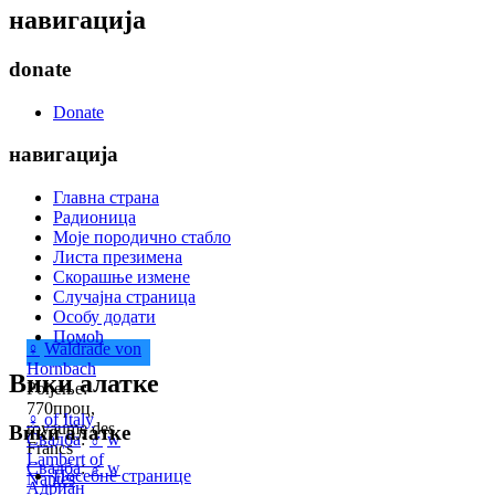
навигација
donate
Donate
навигација
Главна страна
Радионица
Моје породично стабло
Листа презимена
Скорашње измене
Случајна страница
Особу додати
Помоћ
♀
Waldrade von
Hornbach
Вики алатке
Рођење:
770проц,
♀
of Italy
royaume des
Вики алатке
Свадба
:
♂
w
Francs
Lambert of
Свадба
:
♂
w
Посебне странице
Nantes
Адриан