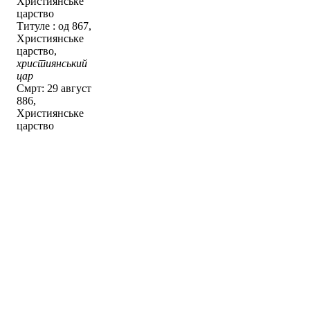
Християнське
царство
Титуле : од 867,
Християнське
царство,
християнський
цар
Смрт: 29 август
886,
Християнське
царство