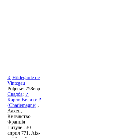
♀
Hildegarde de
Vintzgau
Рођење: 758изр
Свадба
:
♂
Карло Велики ?
(Charlemagne)
,
Аахен,
Князівство
Франція
Титуле : 30
април 771, Aix-