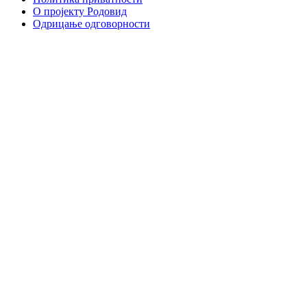
О пројекту Родовид
Одрицање одговорности