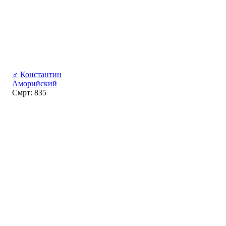
♂
Константин
Аморийский
Смрт: 835