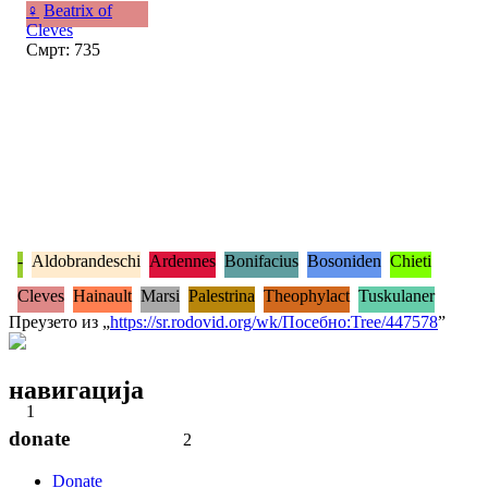
♀
Beatrix of
Cleves
Смрт: 735
-
Aldobrandeschi
Ardennes
Bonifacius
Bosoniden
Chieti
Cleves
Hainault
Marsi
Palestrina
Theophylact
Tuskulaner
Преузето из „
https://sr.rodovid.org/wk/Посебно:Tree/447578
”
навигација
1
donate
2
Donate