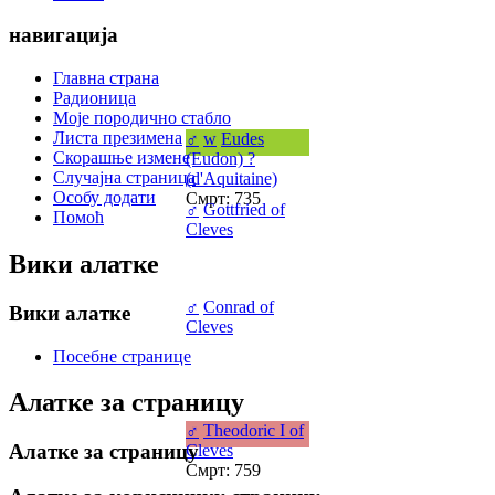
навигација
Главна страна
Радионица
Моје породично стабло
Листа презимена
♂
w
Eudes
Скорашње измене
(Eudon) ?
Случајна страница
(d'Aquitaine)
Особу додати
Смрт: 735
♂
Gottfried of
Помоћ
Cleves
Вики алатке
♂
Conrad of
Вики алатке
Cleves
Посебне странице
Алатке за страницу
♂
Theodoric I of
Алатке за страницу
Cleves
Смрт: 759