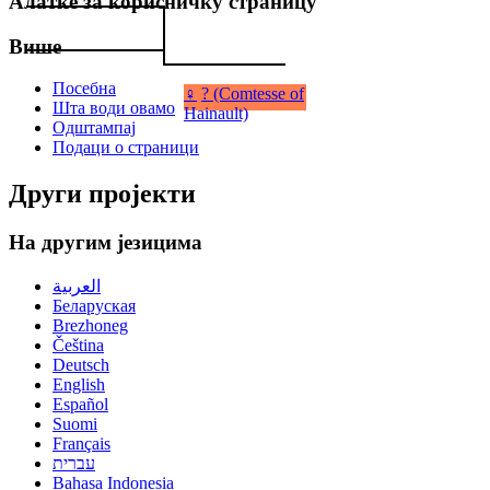
Алатке за корисничку страницу
Више
Посебна
♀
? (Comtesse of
Шта води овамо
Hainault)
Одштампај
Подаци о страници
Други пројекти
На другим језицима
العربية
Беларуская
Brezhoneg
Čeština
Deutsch
English
Español
Suomi
Français
עברית
Bahasa Indonesia