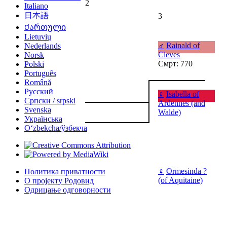
2
Italiano
日本語
3
Ქართული
Lietuvių
♂
Rainald of
Nederlands
Cleves
Norsk
Смрт: 770
Polski
Português
Română
Русский
♀
Isabella of
Српски / srpski
Ardennes (and
Svenska
Walde)
Українська
Oʻzbekcha/ўзбекча
♀
Ormesinda ?
Политика приватности
(of Aquitaine)
О пројекту Родовид
Одрицање одговорности