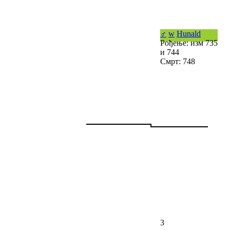
♂
w
Hunald
Рођење: изм 735
и 744
Смрт: 748
3