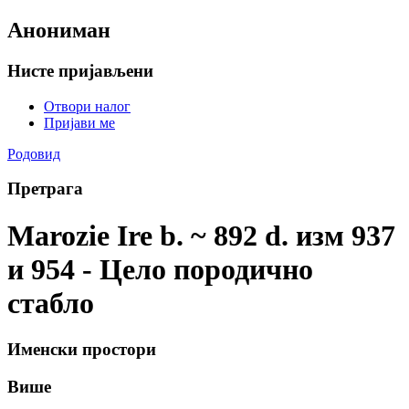
Анониман
Нисте пријављени
Отвори налог
Пријави ме
Родовид
Претрага
Marozie Ire b. ~ 892 d. изм 937
и 954 - Цело породично
стабло
Именски простори
Више