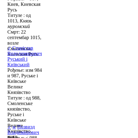
Киев, Киевская
Русь
Титуле : од
1013,
Князь
муромский
Смрт: 22
септембар 1015,
возле
♂
Станіслав
Смоленска,
Володимирович
Киевская Русь
Руський і
Київський
Рођење: изм 984
и 987, Руське і
Київське
Велике
Князівство
Титуле : од 988,
Смоленське
князівство,
Руське і
Київське
Велике
♂
w
Позвизд
Князівство,
Владимирович
князь
Рођење: < 988