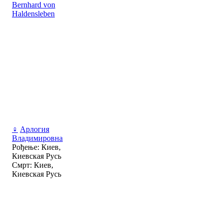
Bernhard von
Haldensleben
♀
Арлогия
Владимировна
Рођење: Киев,
Киевская Русь
Смрт: Киев,
Киевская Русь