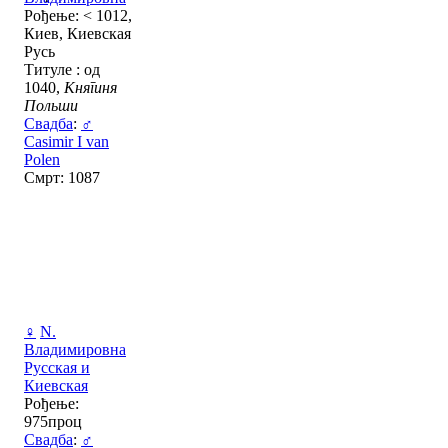
Рођење: < 1012,
Киев, Киевская
Русь
Титуле : од
1040,
Княгиня
Польши
Свадба
:
♂
Casimir I van
Polen
Смрт: 1087
♀
N.
Владимировна
Русская и
Киевская
Рођење:
975проц
Свадба
:
♂