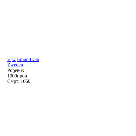
♂
w
Emund van
Zweden
Рођење:
1000проц
Смрт: 1060