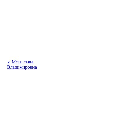
♀
Мстислава
Владимировна