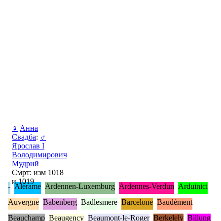
♀
Анна
Свадба
:
♂
Ярослав I
Володимирович
Мудрий
Смрт: изм 1018
и 1019
-
Alérame
Ardennen-Luxemburg
Ardennes-Verdun
Arduinici
Auvergne
Babenberg
Badlesmere
Barcelone
Baudément
Beauchamp
Beaugency
Beaumont-le-Roger
Berkelely
Billung