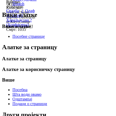
Рођење:
Руське і
Помоћ
1010проц
Київське,
Свадба
:
♂
Олаф
[[wk:en:Saint
Вики алатке
II Святой
Sophia Cathedral
Харальдссон ?
in Kiev|Собор
(Хорфагеры)
Вики алатке
Святої Софії]]
Смрт: 1035
Посебне странице
Алатке за страницу
Алатке за страницу
Алатке за корисничку страницу
Више
Посебна
Шта води овамо
Одштампај
Подаци о страници
Други пројекти