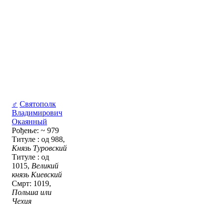
♂
Святополк
Владимирович
Окаянный
Рођење: ~ 979
Титуле : од 988,
Князь Туровский
Титуле : од
1015,
Великий
князь Киевский
Смрт: 1019,
Польша или
Чехия