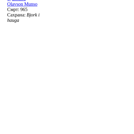
Olavson Munso
Смрт: 965
Сахрана:
Bjork i
hauga