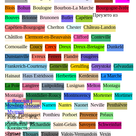
Blois
Bohun
Boulogne
Bourbon-La Marche
Bourgogne-Ivrée
Преузето из
Bouves
Brionne
Brunonen
Butler
Capétien
Capétien-Bourgogne
Cherlton
Chester
Château-Landon
Châtillon
Clermont-en-Beauvaisis
Clifford
Conteville
Cornouaille
Coucy
Crecy
Dreux
Dreux-Bretagne
Dunkeld
Dunstanville
Evreux
Ferrers
Flandre
Fougères
Frankreich-Courtenay
Geneville
Gerulfing
Greystoke
Gévaudan
Hainaut
Haus Estridsson
Herbertien
Kerdeston
La Marche
La Pole
Langtree
Luitpolding
Lusignan
Melton
Montagu
Montaigu
Montdidier-Roucy
Montmorency
Mortemer
Mortimer
♂
Ярослав I
Mowbray
Mâcon
Namen
Nantes
Naonet
Neville
Penthièvre
Володимирович
Мудрий
Percy
Plantagenet
Ponthieu
Porhoet
Provence
Préaux
Рођење: ~ 978,
Київ, Велике
Ramnulfide
Richardide
Saint-Gelais
Savoyen
Schweinfurt
Князівство
Руське і
Stafford
Thouars
Toulouse
Valois-Vermandois
Vexin