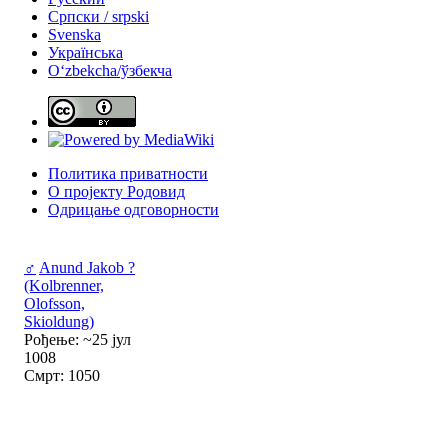
Српски / srpski
Svenska
Українська
Oʻzbekcha/ўзбекча
Политика приватности
О пројекту Родовид
Одрицање одговорности
♂
Anund Jakob ?
(Kolbrenner,
Olofsson,
Skioldung)
Рођење: ~25 јул
1008
Смрт: 1050