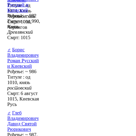
Русский и
Титуле : од
Киевский
1024,
Князь
Рођење: ~ 982
Черниговский
Титуле : од 990,
Смрт: 1036,
Князь
Чернигов
Древлянский
Смрт: 1015
♂
Борис
Владимирович
Роман Русский
и Киевский
Рођење: ~ 986
Титуле : од
1010,
князь
ростовский
Смрт: 6 август
1015, Киевская
Русь
♂
Глеб
Владимирович
Давид Святой
Рюрикович
Рођење: ~ 987,