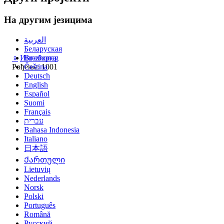
На другим језицима
العربية
Беларуская
♀
Ингеборга
Brezhoneg
Рођење: 1001
Čeština
Deutsch
English
Español
Suomi
Français
עברית
Bahasa Indonesia
Italiano
日本語
Ქართული
Lietuvių
Nederlands
Norsk
Polski
Português
Română
Русский