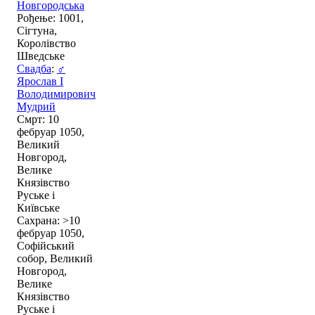
Новгородська
Рођење: 1001,
Сігтуна,
Королівство
Шведське
Свадба
:
♂
Ярослав I
Володимирович
Мудрий
Смрт: 10
фебруар 1050,
Великий
Новгород,
Велике
Князівство
Руське і
Київське
Сахрана: >10
фебруар 1050,
Софійський
собор, Великий
Новгород,
Велике
Князівство
Руське і