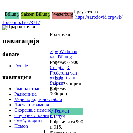
Преузето из
Billung
Saksen Billung
Westerburg
„
https://sr.rodovid.org/wk/
Посебно:Tree/8717
”
Прародитељи
Родитељи
навигација
♂
w
Wichman
donate
van Billung
Рођење: ~ 900
Donate
Свадба
:
♀
Frederuna van
навигација
♂
Ekbert van
Saksen
Saksen
Смрт: 23 април
Рођење:
Главна страна
944
900проц
Радионица
Моје породично стабло
Листа презимена
Скорашње измене
♂
Герман
Случајна страница
Биллун
Особу додати
Рођење: изм 900
Помоћ
и 915,
Франковское