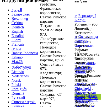
На другим језицима
== 3 ==
графство,
Франковское
العربية
королевство,
Беларуская
♂
Бернхард I
Святое Римское
Brezhoneg
Біллун
царство
Čeština
Рођење: ~ 950,
Титуле : изм
Deutsch
Люненбург,
952 и 27 март
English
Князівство
973,
Español
♀
Сванхильда
Німецьке,
Люнебургское
Suomi
Биллун-
Священне
герцогство,
Français
Саксонская
Царство
Немецкое
עברית
Рођење:
Римське
королевство,
Bahasa Indonesia
950проц,
Титуле : од 973,
Святое Римское
Italiano
Саксонское
Воєводство
царство,
герцог
日本語
герцогство,
Саське,
♀
w
Mathilde
Смрт: 27 март
Немецкое
Ქართული
Князівство
van Saksen
973,
королевство,
Німецьке,
Lietuvių
Billung
Кведлинбург,
Святое Римское
Священне
Nederlands
Рођење:
Немецкое
царство
Царство
Norsk
945проц,
королевство,
Свадба
:
♂
w
Римське
Polski
alternatief jaar
Святое Римское
Ekkehard I
,
Свадба
:
♀
Português
937
царство
Саксонское
Hildegard van
Română
Свадба
:
♂
w
Сахрана: >27
♂
Liudger van
герцогство,
Stade
,
Русский
Balduin III von
март 973,
Saksen Billung
Немецкое
Князівство
Српски / srpski
Flandern
Свято-
Рођење: 945
королевство,
Німецьке,
Svenska
Свадба
:
♂
w