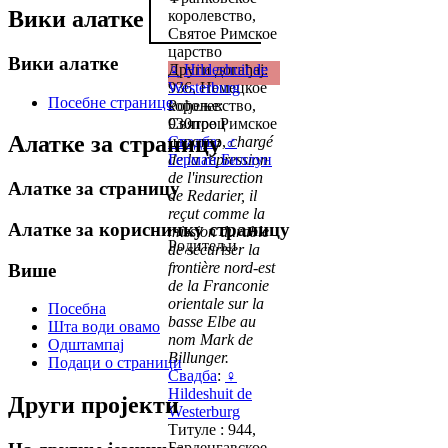
Вики алатке
королевство,
Святое Римское
царство
Вики алатке
Други догађај:
♀
Hildeshuit de
936, Немецкое
Westerburg
Посебне странице
королевство,
Рођење:
Святое Римское
930проц
Алатке за страницу
царство,
Свадба
:
♂
chargé
de la répression
Герман Биллун
de l'insurection
Алатке за страницу
de Redarier, il
reçut comme la
Алатке за корисничку страницу
mission durable
Родитељи
de sécuriser la
frontière nord-est
Више
de la Franconie
orientale sur la
Посебна
basse Elbe au
Шта води овамо
nom Mark de
Одштампај
Billunger.
Подаци о страници
Свадба
:
♀
Hildeshuit de
Други пројекти
Westerburg
Титуле : 944,
Барденгавское