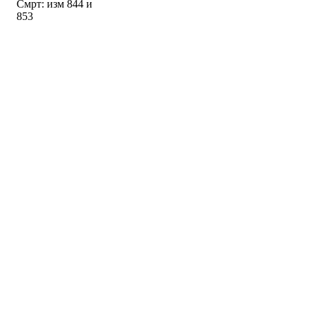
Смрт: изм 844 и
853