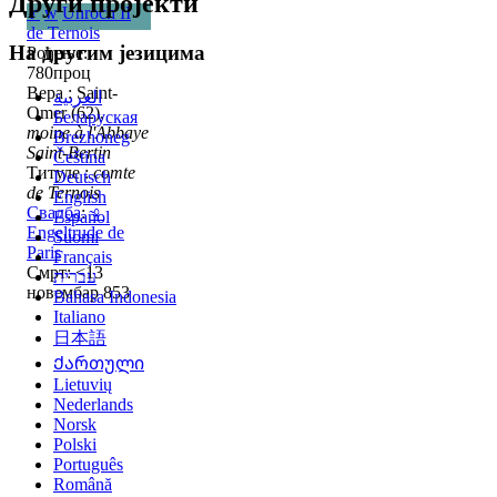
Други пројекти
♂
w
Unroch II
de Ternois
На другим језицима
Рођење:
780проц
Вера : Saint-
العربية
Omer (62),
Беларуская
moine à l'Abbaye
Brezhoneg
Saint-Bertin
Čeština
Титуле :
comte
Deutsch
de Ternois
English
Свадба
:
♀
Español
Engeltrude de
Suomi
Paris
Français
Смрт: <13
עברית
новембар 853
Bahasa Indonesia
Italiano
日本語
Ქართული
Lietuvių
Nederlands
Norsk
Polski
Português
Română