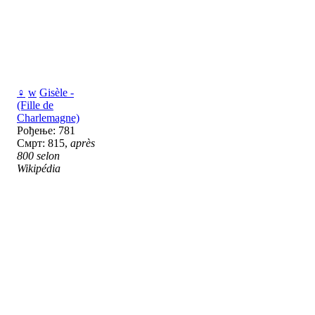
♀
w
Gisèle -
(Fille de
Charlemagne)
Рођење: 781
Смрт: 815,
après
800 selon
Wikipédia