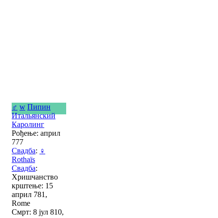
♂
w
Пипин
Итальянский
Каролинг
Рођење: април
777
Свадба
:
♀
Rothaïs
Свадба
:
Хришчанство
крштење: 15
април 781,
Rome
Смрт: 8 јул 810,