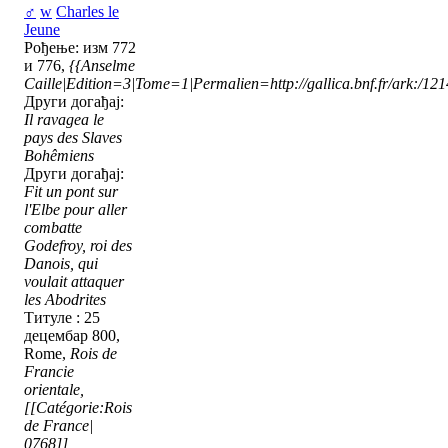
♂
w
Charles le
Jeune
Рођење: изм 772
и 776,
{{Anselme
Caille|Edition=3|Tome=1|Permalien=http://gallica.bnf.fr/ark:/1
Други догађај:
Il ravagea le
pays des Slaves
Bohêmiens
Други догађај:
Fit un pont sur
l'Elbe pour aller
combatte
Godefroy, roi des
Danois, qui
voulait attaquer
les Abodrites
Титуле : 25
децембар 800,
Rome,
Rois de
Francie
orientale,
[[Catégorie:Rois
de France|
0768]]