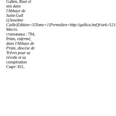
Gallen,
Rasé et
mis dans
l'Abbaye de
Saint-Gall
{{Anselme
Caille|Edition=3|Tome=1|Permalien=http://gallica.bnf.fr/ark:/1
Место
становања : 794,
Prüm,
enfermé,
dans l'Abbaye de
Prüm, diocese de
Tréves pour sa
révolte et sa
conspiration
Смрт: 811,