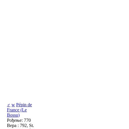
♂
w
Pépin de
France (Le
Bossu)
Рођење: 770
Вера : 792, St.