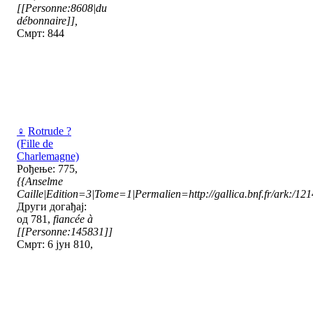
[[Personne:8608|du
débonnaire]],
Смрт: 844
♀
Rotrude ?
(Fille de
Charlemagne)
Рођење: 775,
{{Anselme
Caille|Edition=3|Tome=1|Permalien=http://gallica.bnf.fr/ark:/1
Други догађај:
од 781,
fiancée à
[[Personne:145831]]
Смрт: 6 јун 810,