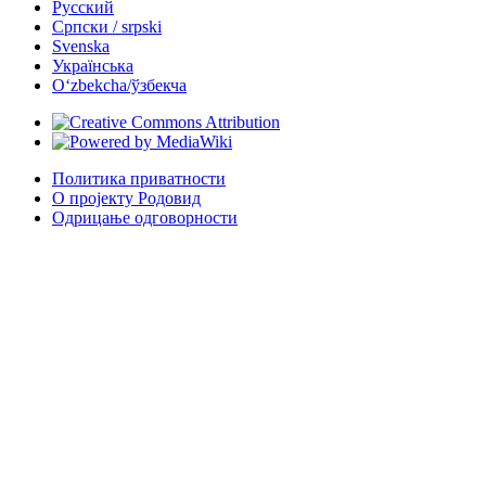
Русский
Српски / srpski
Svenska
Українська
Oʻzbekcha/ўзбекча
Политика приватности
О пројекту Родовид
Одрицање одговорности