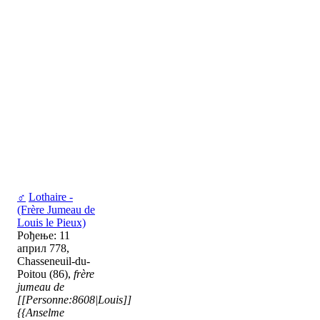
♂
Lothaire -
(Frère Jumeau de
Louis le Pieux)
Рођење: 11
април 778,
Chasseneuil-du-
Poitou (86),
frère
jumeau de
[[Personne:8608|Louis]]
{{Anselme