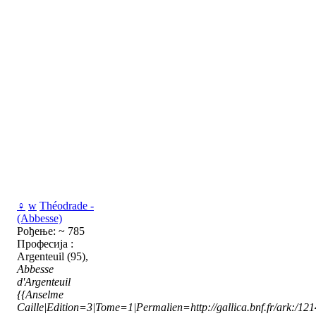
♀
w
Théodrade -
(Abbesse)
Рођење: ~ 785
Професија :
Argenteuil (95),
Abbesse
d'Argenteuil
{{Anselme
Caille|Edition=3|Tome=1|Permalien=http://gallica.bnf.fr/ark:/1