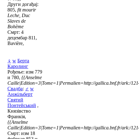
Други догађај:
805,
fit mourir
Leche, Duc
Slaves de
Bohème
Смрт: 4
децембар 811,
Bavière,
♀
w
Берта
Каролинг
Рођење: изм 779
и 780,
{{Anselme
Caille|Edition=3|Tome=1|Permalien=http://gallica.bnf.fr/ark:/1
Свадба
:
♂
w
Анжільберт
Святий
Понтейський
,
Князівство
Франкія,
{{Anselme
Caille|Edition=3|Tome=1|Permalien=http://gallica.bnf.fr/ark:/1
Смрт: изм 18
фебруар 853 и