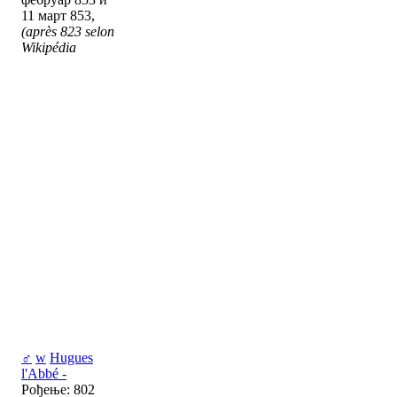
11 март 853,
(après 823 selon
Wikipédia
♂
w
Hugues
l'Abbé -
Рођење: 802