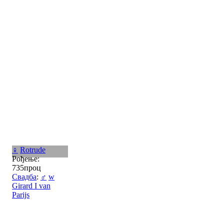
♀
Rotrude
Рођење:
735проц
Свадба
:
♂
w
Girard I van
Parijs