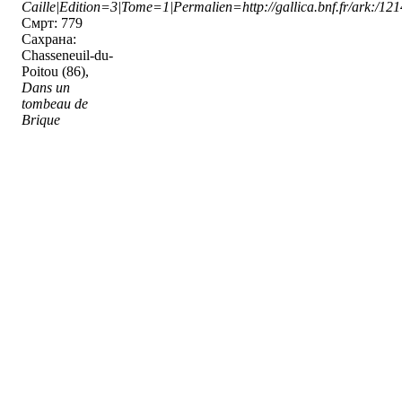
Caille|Edition=3|Tome=1|Permalien=http://gallica.bnf.fr/ark:/1
Смрт: 779
Сахрана:
Chasseneuil-du-
Poitou (86),
Dans un
tombeau de
Brique