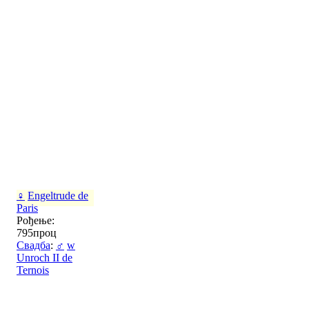
♀
Engeltrude de
Paris
Рођење:
795проц
Свадба
:
♂
w
Unroch II de
Ternois