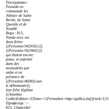
Поседовање :
Posséda en
commande les
Abbaye de Saint-
Bertin, de Saint-
Quentin et de
Noaillé
Вера : 815,
Tondu avec ses
deux frères
[[Personne:942936|1]],
[[Personne:942960|2]]
qui étaient encore
jeune, et enfermé
dans des
monastères par
ordre et en
présance de
[[Personne:8608|Louis
le débonnaire]],
leur frère légitime
{{Anselme
Caille|Edition=3|Tome=1|Permalien=http://gallica.bnf.fr/ark:/1
Професија : >
815,
Chancelier