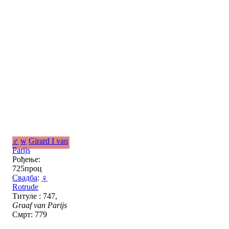
♂
w
Girard I van
Parijs
Рођење:
725проц
Свадба
:
♀
Rotrude
Титуле : 747,
Graaf van Parijs
Смрт: 779