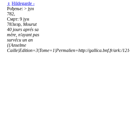
♀
Hildegarde -
Рођење: > јун
782,
Смрт: 9 јун
783изр,
Mourut
40 jours aprés sa
mère, n'ayant pas
survécu un an
{{Anselme
Caille|Edition=3|Tome=1|Permalien=http://gallica.bnf.fr/ark:/1