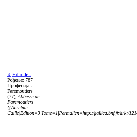
♀
Hiltrude -
Рођење: 787
Професија :
Faremoutiers
(77),
Abbesse de
Faremoutiers
{{Anselme
Caille|Edition=3|Tome=1|Permalien=http://gallica.bnf.fr/ark:/1