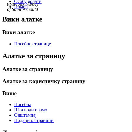
Особу додати
империя,
Abbey
Помоћ
of Saint-Arnould
Вики алатке
Вики алатке
Посебне странице
Алатке за страницу
Алатке за страницу
Алатке за корисничку страницу
Више
Посебна
Шта води овамо
Одштампај
Подаци о страници