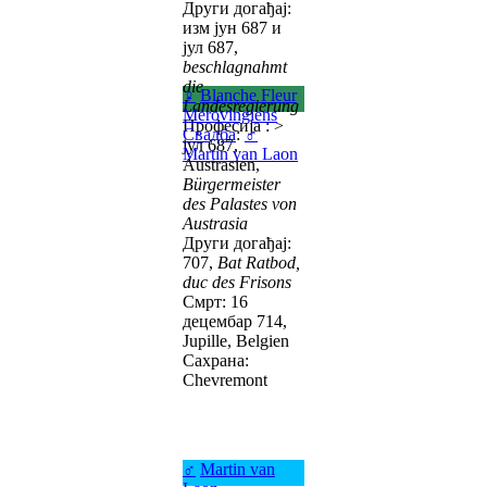
Други догађај:
изм јун 687 и
јул 687,
beschlagnahmt
die
♀
Blanche Fleur
Landesregierung
Mérovingiens
Професија : >
Свадба
:
♂
јул 687,
Martin van Laon
Austrasien,
Bürgermeister
des Palastes von
Austrasia
Други догађај:
707,
Bat Ratbod,
duc des Frisons
Смрт: 16
децембар 714,
Jupille, Belgien
Сахрана:
Chevremont
♂
Martin van