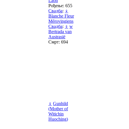
Laon
Рођење: 655
Свадба
:
♀
Blanche Fleur
Mérovingiens
Свадба
:
♀
w
Bertrada van
Austrasië
Смрт: 694
♀
Gunhild
(Mother of
Witichin
Huoching)