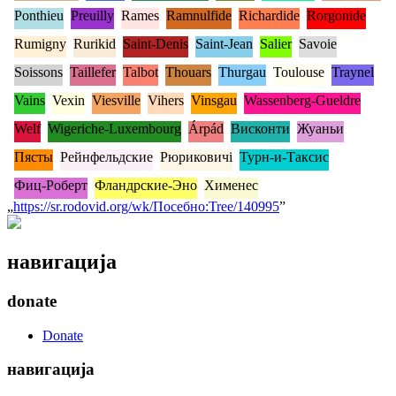
Ponthieu
Preuilly
Rames
Ramnulfide
Richardide
Rorgonide
Rumigny
Rurikid
Saint-Denis
Saint-Jean
Salier
Savoie
Soissons
Taillefer
Talbot
Thouars
Thurgau
Toulouse
Traynel
Vains
Vexin
Viesville
Vihers
Vinsgau
Wassenberg-Gueldre
Welf
Wigeriche-Luxembourg
Árpád
Висконти
Жуаньи
Пясты
Рейнфельдские
Рюриковичі
Турн-и-Таксис
Фиц-Роберт
Фландрские-Эно
Хименес
„
https://sr.rodovid.org/wk/Посебно:Tree/140995
”
навигација
donate
Donate
навигација