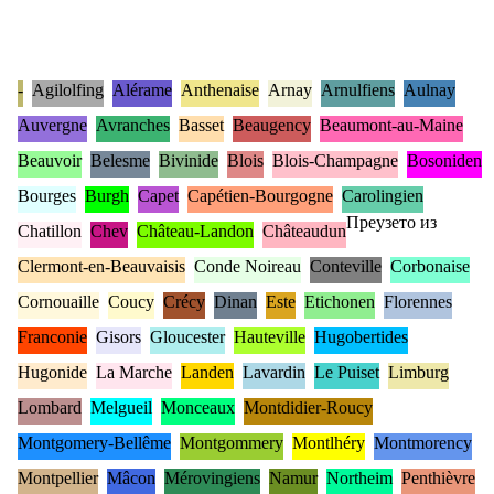
-
Agilolfing
Alérame
Anthenaise
Arnay
Arnulfiens
Aulnay
Auvergne
Avranches
Basset
Beaugency
Beaumont-au-Maine
Beauvoir
Belesme
Bivinide
Blois
Blois-Champagne
Bosoniden
Bourges
Burgh
Capet
Capétien-Bourgogne
Carolingien
Преузето из
Chatillon
Chev
Château-Landon
Châteaudun
Clermont-en-Beauvaisis
Conde Noireau
Conteville
Corbonaise
Cornouaille
Coucy
Crécy
Dinan
Este
Etichonen
Florennes
Franconie
Gisors
Gloucester
Hauteville
Hugobertides
Hugonide
La Marche
Landen
Lavardin
Le Puiset
Limburg
Lombard
Melgueil
Monceaux
Montdidier-Roucy
Montgomery-Bellême
Montgommery
Montlhéry
Montmorency
Montpellier
Mâcon
Mérovingiens
Namur
Northeim
Penthièvre