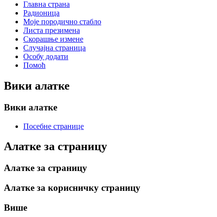
Главна страна
Радионица
Моје породично стабло
Листа презимена
Скорашње измене
Случајна страница
Особу додати
Помоћ
Вики алатке
Вики алатке
Посебне странице
Алатке за страницу
Алатке за страницу
Алатке за корисничку страницу
Више