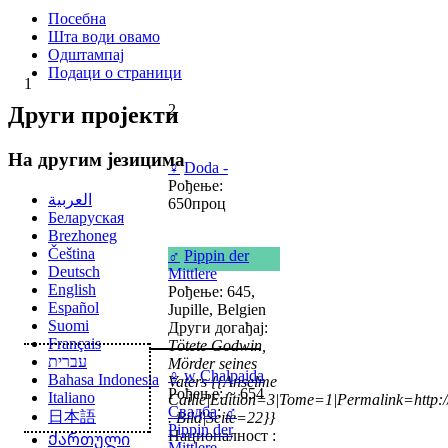
Посебна
Шта води овамо
Одштампај
Подаци о страници
1
2
Други пројекти
На другим језицима
♀
Doda -
Рођење:
العربية
650проц
Беларуская
Brezhoneg
Čeština
♂
Pippin der
Deutsch
Mittlere
English
Рођење: 645,
Español
Jupille, Belgien
Suomi
Други догађај:
Français
Tötete Godwin,
עברית
Mörder seines
♀
w
Chalpaida
Bahasa Indonesia
Vaters
{{Anselme
Рођење: ~ 654
Italiano
Caille|Edition=3|Tome=1|Permalink=http://g
Свадба
:
♂
日本語
. Bild|Seite=22}}
Pippin der
Националност :
Ქართული
Mittlere