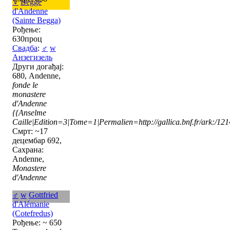
♀
Begge
d'Andenne
(Sainte Begga)
Рођење:
630проц
Свадба
:
♂
w
Анзегизель
Други догађај:
680, Andenne,
fonde le
monastere
d'Andenne
{{Anselme
Caille|Edition=3|Tome=1|Permalien=http://gallica.bnf.fr/ark:/1
Смрт: ~17
децембар 692,
Сахрана:
Andenne,
Monastere
d'Andenne
♂
w
Gottfried
d'Alémanie
(Cotefredus)
Рођење: ~ 650