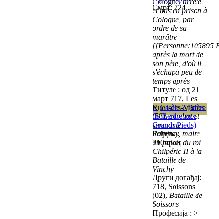
Cologne,
arrêté
Смрт: 724
et mis en prison à
Cologne, par
ordre de sa
marâtre
[[Personne:105895|P
après la mort de
son père, d'où il
s'échapa peu de
temps après
Титуле : од 21
март 717, Les
Rues-des-Vignes
♀
Gisèle ? (Mère
(58),
de Berthe aux
combat et
surmonte
Grands Pieds)
Rainfroy, maire
Рођење:
du palais du roi
710проц
Chilpéric II à la
Bataille de
Vinchy
Други догађај:
718, Soissons
(02),
Bataille de
Soissons
Професија : >