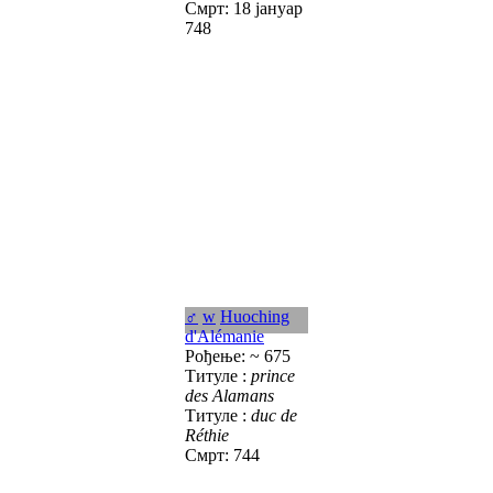
Смрт: 18 јануар
748
♂
w
Huoching
d'Alémanie
Рођење: ~ 675
Титуле :
prince
des Alamans
Титуле :
duc de
Réthie
Смрт: 744