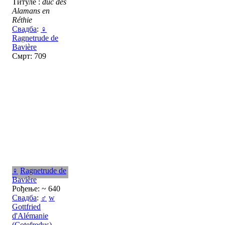
Титуле :
duc des
Alamans en
Réthie
Свадба
:
♀
Ragnetrude de
Bavière
Смрт: 709
♀
Ragnetrude de
Bavière
Рођење: ~ 640
Свадба
:
♂
w
Gottfried
d'Alémanie
(Cotefredus)