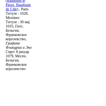
(Baudouin le
Pieux, Baudouin
de Lille)
, Paris
Титуле : 1028,
Messines
Титуле : 30 мај
1035, Гент,
Бельгия,
Франковское
королевство,
Графиня
Фландрии и Эно
Смрт: 8 јануар
1079, Месен,
Бельгия,
Франковское
королевство