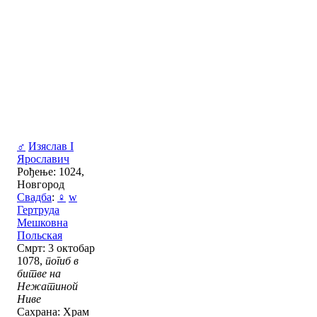
♂
Изяслав I
Ярославич
Рођење: 1024,
Новгород
Свадба
:
♀
w
Гертруда
Мешковна
Польская
Смрт: 3 октобар
1078,
погиб в
битве на
Нежатиной
Ниве
Сахрана: Храм