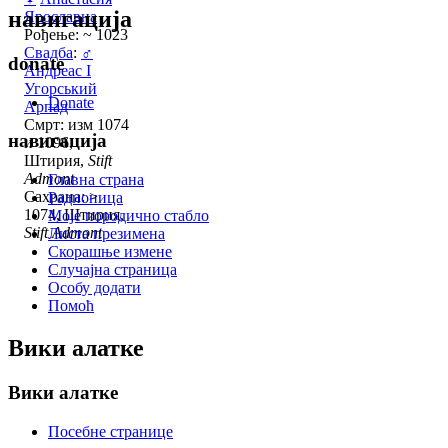
навигација
Ярославна
Рођење: ~ 1023
Свадба
:
♂
donate
Андреас I
Угорський
Donate
Арпад
Смрт: изм 1074
навигација
и 1096,
Штирия,
Stift
Admont
Главна страна
Сахрана: >
Радионица
1074, Штирия,
Моје породично стабло
Stift Admont
Листа презимена
Скорашње измене
Случајна страница
Особу додати
Помоћ
Вики алатке
Вики алатке
Посебне странице