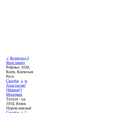
♂
Всеволод I
Ярославич
Рођење: 1030,
Киев, Киевская
Русь
Свадба
:
♀
w
Анастасия?
(Мария?)
Мономах
Титуле : од
1054,
Князь
Переяславский
Свадба
:
♀
?