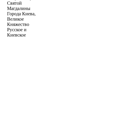
Святой
Магдалины
Города Киева,
Великое
Княжество
Русское и
Киевское