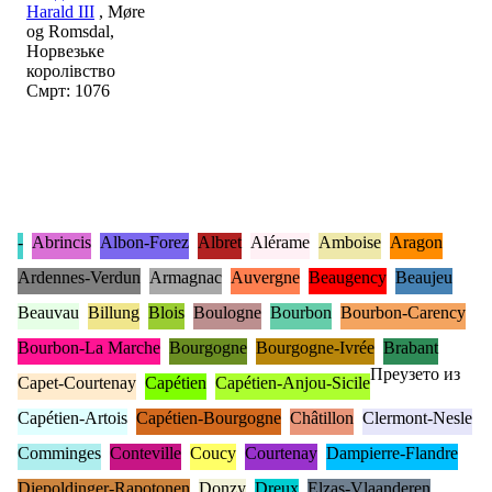
Harald III
, Møre
og Romsdal,
Норвезьке
королівство
Смрт: 1076
-
Abrincis
Albon-Forez
Albret
Alérame
Amboise
Aragon
Ardennes-Verdun
Armagnac
Auvergne
Beaugency
Beaujeu
Beauvau
Billung
Blois
Boulogne
Bourbon
Bourbon-Carency
Bourbon-La Marche
Bourgogne
Bourgogne-Ivrée
Brabant
Преузето из
Capet-Courtenay
Capétien
Capétien-Anjou-Sicile
Capétien-Artois
Capétien-Bourgogne
Châtillon
Clermont-Nesle
Comminges
Conteville
Coucy
Courtenay
Dampierre-Flandre
Diepoldinger-Rapotonen
Donzy
Dreux
Elzas-Vlaanderen