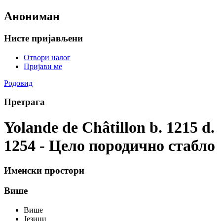
Анониман
Нисте пријављени
Отвори налог
Пријави ме
Родовид
Претрага
Yolande de Châtillon b. 1215 d.
1254 - Цело породично стабло
Именски простори
Више
Више
Језици