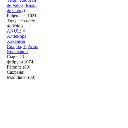
Vexin (Raoul III
de Valois, Raoul
de Crépy)
Рођење: ~ 1021
Титуле :
comte
de Valois
ANUL
:
♀
Алиенора
Хакенеза
Свадба
:
♀
Анна
Ярославна
Смрт: 23
фебруар 1074,
Péronne (80)
Сахрана:
Montdidier (80)