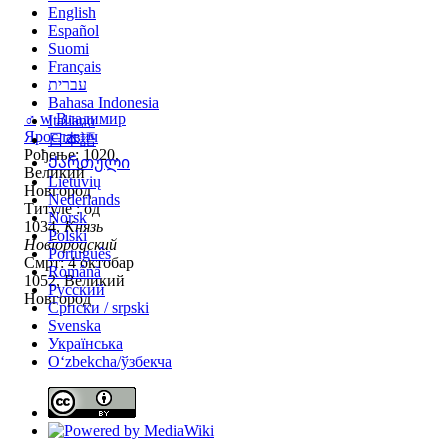
English
Español
Suomi
Français
עברית
Bahasa Indonesia
♂
w
Владимир
Italiano
Ярославич
日本語
Рођење: 1020,
Ქართული
Великий
Lietuvių
Новгород
Nederlands
Титуле : од
Norsk
1034,
Князь
Polski
Новгородский
Português
Смрт: 4 октобар
Română
1052, Великий
Русский
Новгород
Српски / srpski
Svenska
Українська
Oʻzbekcha/ўзбекча