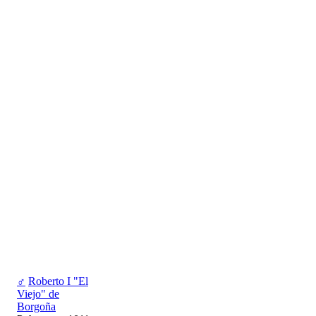
♂
Roberto I "El
Viejo" de
Borgoña