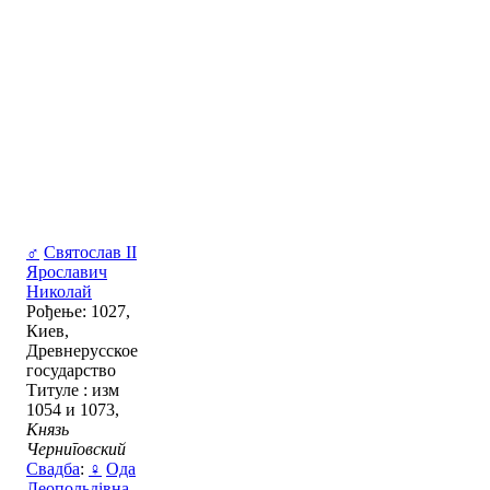
♂
Святослав II
Ярославич
Николай
Рођење: 1027,
Киев,
Древнерусское
государство
Титуле : изм
1054 и 1073,
Князь
Черниговский
Свадба
:
♀
Ода
Леопольдівна