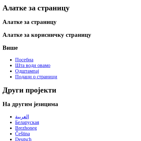
Алатке за страницу
Алатке за страницу
Алатке за корисничку страницу
Више
Посебна
Шта води овамо
Одштампај
Подаци о страници
Други пројекти
На другим језицима
العربية
Беларуская
Brezhoneg
Čeština
Deutsch