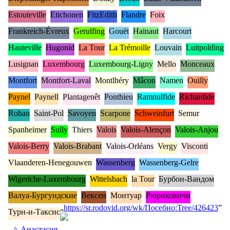
Estouteville
Etichonen
FitzEdith
Flandre
Foix
Frankreich-Évreux
Gerulfing
Gouët
Hainaut
Harcourt
Hauteville
Hugonid
La Tour
La Trémoille
Louvain
Luitpolding
Lusignan
Luxembourg
Luxembourg-Ligny
Mello
Monceaux
Montfort
Montfort-Laval
Montlhéry
Mâcon
Namen
Ouilly
Paynel
Paynell
Plantagenêt
Ponthieu
Ramnulfide
Richardide
Rohan
Saint-Pol
Savoyen
Scarpone
Schweinfurt
Semur
Spanheimer
Sully
Thiers
Valois
Valois-Alençon
Valois-Anjou
Valois-Berry
Valois-Brabant
Valois-Orléans
Vergy
Visconti
Vlaanderen-Henegouwen
Wassenberg
Wassenberg-Gelre
Wigeriche-Luxembourg
Wittelsbach
la Tour
Бурбон-Вандом
Валуа-Бургундские
Вексен
Монтуар
Рюриковичи
„
https://sr.rodovid.org/wk/Посебно:Tree/426423
”
Турн-и-Таксис
♀
Анастасия