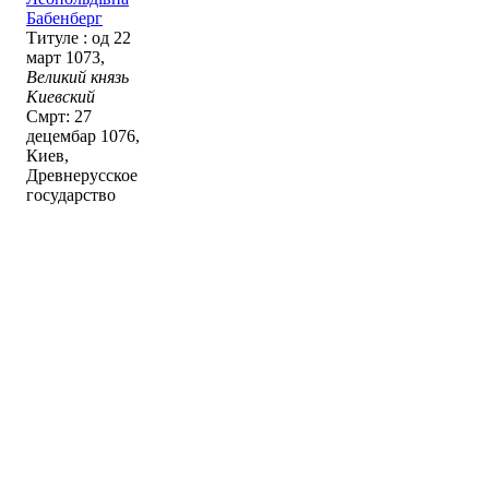
Бабенберг
Титуле : од 22
март 1073,
Великий князь
Киевский
Смрт: 27
децембар 1076,
Киев,
Древнерусское
государство