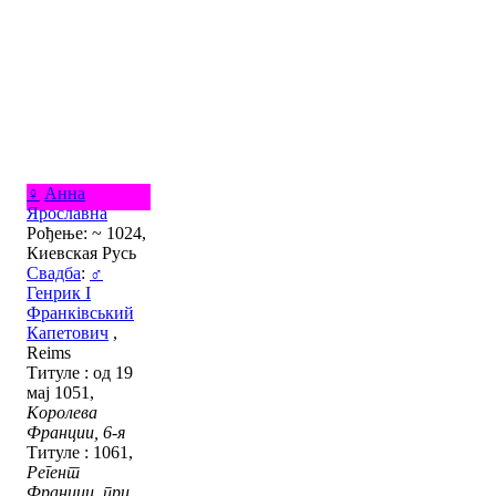
♀
Анна
Ярославна
Рођење: ~ 1024,
Киевская Русь
Свадба
:
♂
Генрик I
Франківський
Капетович
,
Reims
Титуле : од 19
мај 1051,
Королева
Франции, 6-я
Титуле : 1061,
Регент
Франции, при