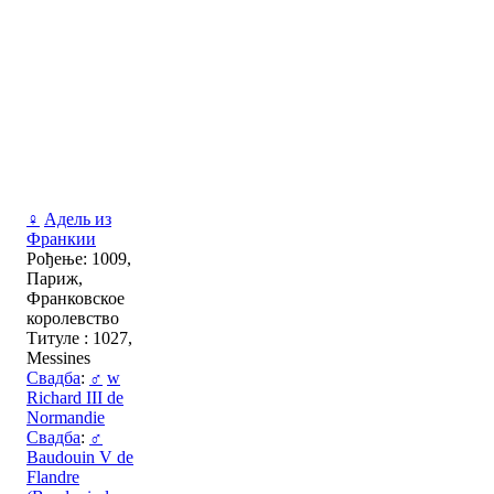
♀
Адель из
Франкии
Рођење: 1009,
Париж,
Франковское
королевство
Титуле : 1027,
Messines
Свадба
:
♂
w
Richard III de
Normandie
Свадба
:
♂
Baudouin V de
Flandre