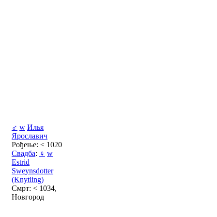
♂
w
Илья
Ярославич
Рођење: < 1020
Свадба
:
♀
w
Estrid
Sweynsdotter
(Knytling)
Смрт: < 1034,
Новгород