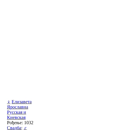
♀
Елизавета
Ярославна
Русская и
Киевская
Рођење: 1032
Свадба
:
♂