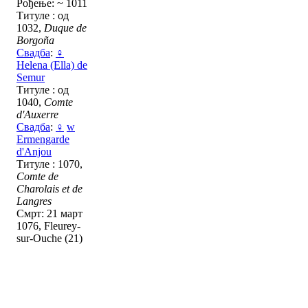
Рођење: ~ 1011
Титуле : од
1032,
Duque de
Borgoña
Свадба
:
♀
Helena (Ella) de
Semur
Титуле : од
1040,
Comte
d'Auxerre
Свадба
:
♀
w
Ermengarde
d'Anjou
Титуле : 1070,
Comte de
Charolais et de
Langres
Смрт: 21 март
1076, Fleurey-
sur-Ouche (21)