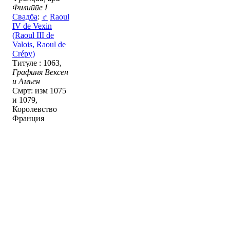
Филиппе I
Свадба
:
♂
Raoul
IV de Vexin
(Raoul III de
Valois, Raoul de
Crépy)
Титуле : 1063,
Графиня Вексен
и Амьен
Смрт: изм 1075
и 1079,
Королевство
Франция