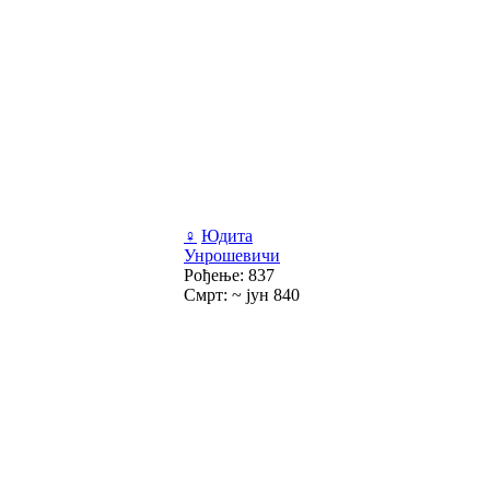
♀
Юдита
Унрошевичи
Рођење: 837
Смрт: ~ јун 840