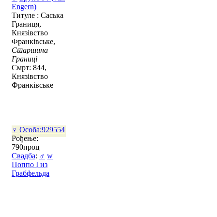
Engern)
Титуле : Саська
Границя,
Князівство
Франківське,
Старшина
Границі
Смрт: 844,
Князівство
Франківське
♀
Особа:929554
Рођење:
790проц
Свадба
:
♂
w
Поппо I из
Грабфельда