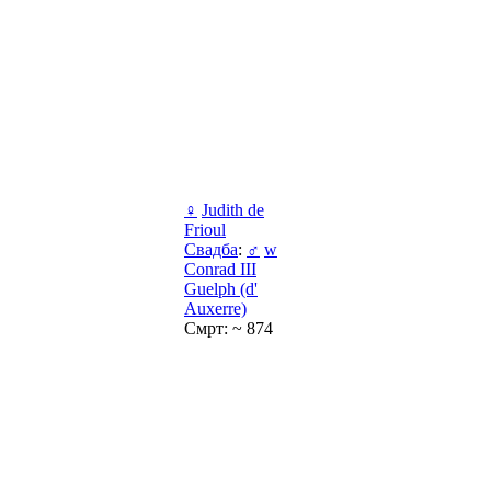
♀
Judith de
Frioul
Свадба
:
♂
w
Conrad III
Guelph (d'
Auxerre)
Смрт: ~ 874