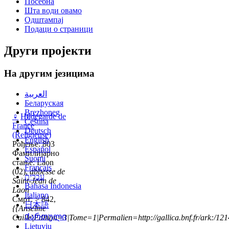
Посебна
Шта води овамо
Одштампај
Подаци о страници
Други пројекти
На другим језицима
العربية
Беларуская
Brezhoneg
♀
Hildegarde de
Čeština
France
Deutsch
(Religieuse)
English
Рођење: 803
Español
Фамилијарно
Suomi
стање: Laon
Français
(02),
abbesse de
עברית
Saint-Jean de
Bahasa Indonesia
Laon
Italiano
Смрт: > 842,
日本語
{{Anselme
Ქართული
Caille|Edition=3|Tome=1|Permalien=http://gallica.bnf.fr/ark:/1
Lietuvių