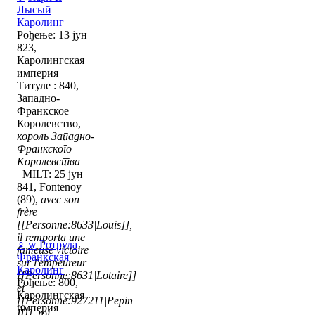
Лысый
Каролинг
Рођење: 13 јун
823,
Каролингская
империя
Титуле : 840,
Западно-
Франкское
Королевство,
король Западно-
Франкского
Королевства
_MILT: 25 јун
841, Fontenoy
(89),
avec son
frère
[[Personne:8633|Louis]],
il remporta une
♀
w
Ротруда
fameuse victoire
Франкская
sur l'empeureur
Каролинг
[[Personne:8631|Lotaire]]
Рођење: 800,
et
Каролингская
[[Personne:927211|Pepin
империя
II]], roi