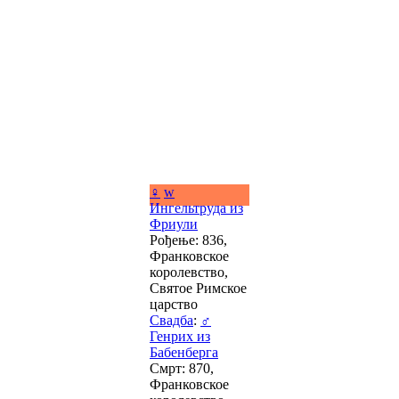
♀
w
Ингельтруда из
Фриули
Рођење: 836,
Франковское
королевство,
Святое Римское
царство
Свадба
:
♂
Генрих из
Бабенберга
Смрт: 870,
Франковское