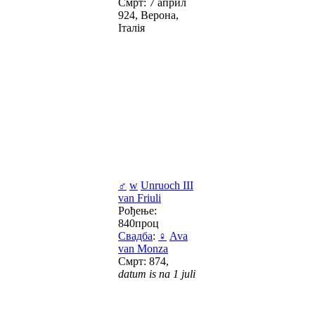
Смрт: 7 април
924, Верона,
Італія
♂
w
Unruoch III
van Friuli
Рођење:
840проц
Свадба
:
♀
Ava
van Monza
Смрт: 874,
datum is na 1 juli