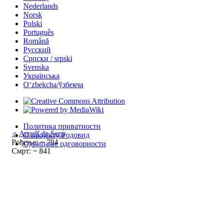
Nederlands
Norsk
Polski
Português
Română
Русский
Српски / srpski
Svenska
Українська
Oʻzbekcha/ўзбекча
Политика приватности
♂
Arnulf de Sens
О пројекту Родовид
Рођење: ~ 794
Одрицање одговорности
Смрт: ~ 841