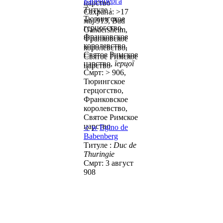
Бабенберга
царство
Титуле :
Сахрана: >17
Тюрингское
мај 913, Bad
герцогство,
Gandersheim,
Франковское
Франковское
королевство,
королевство,
Святое Римское
Святое Римское
царство,
герцог
царство
Смрт: > 906,
Тюрингское
герцогство,
Франковское
королевство,
Святое Римское
царство
♂
w
Egino de
Babenberg
Титуле :
Duc de
Thuringie
Смрт: 3 август
908