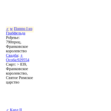
♂
w
Поппо I из
Грабфельда
Рођење:
790проц,
Франковское
королевство
Свадба
:
♀
Особа:929554
Смрт: > 839,
Франковское
королевство,
Святое Римское
царство
♂
Карл II