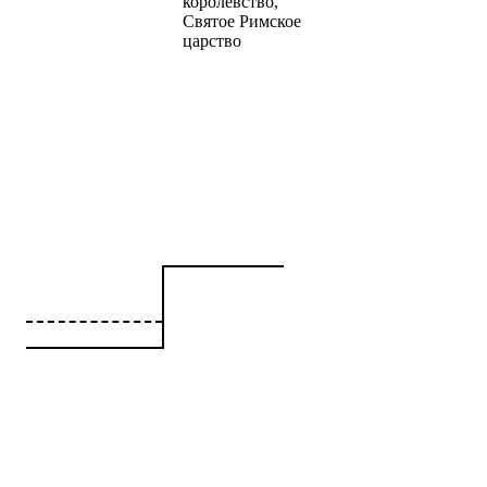
королевство,
Святое Римское
царство