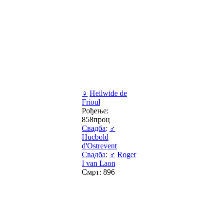
♀
Heilwide de
Frioul
Рођење:
858проц
Свадба
:
♂
Hucbold
d'Ostrevent
Свадба
:
♂
Roger
I van Laon
Смрт: 896