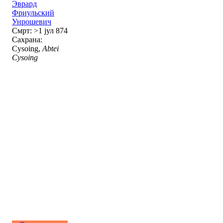
Эврард
Фриульский
Унрошевич
Смрт: >1 јул 874
Сахрана:
Cysoing,
Abtei
Cysoing