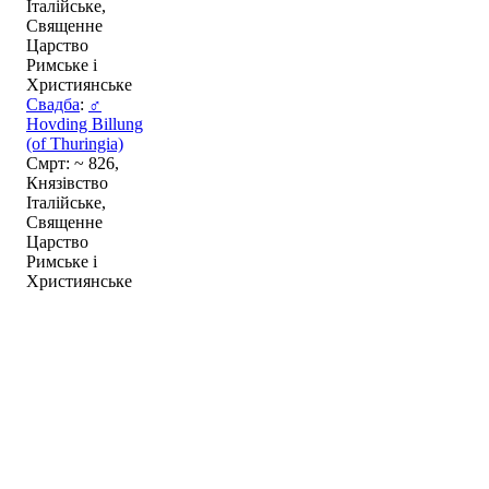
Італійське,
Священне
Царство
Римське і
Християнське
Свадба
:
♂
Hovding Billung
(of Thuringia)
Смрт: ~ 826,
Князівство
Італійське,
Священне
Царство
Римське і
Християнське