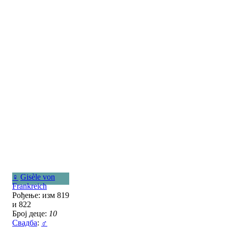
♀
Gisèle von
Frankreich
Рођење: изм 819
и 822
Број деце:
10
Свадба
:
♂