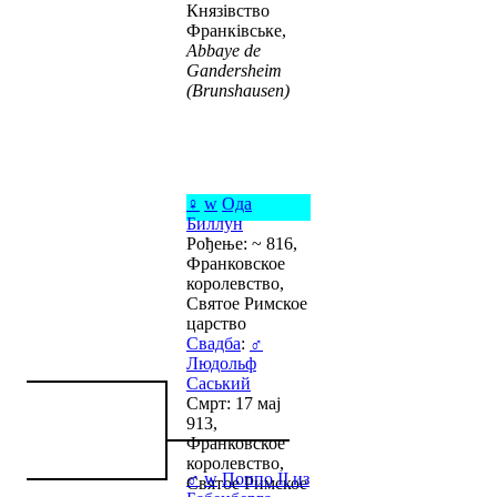
Князівство
Франківське,
Abbaye de
Gandersheim
(Brunshausen)
♀
w
Ода
Биллун
Рођење: ~ 816,
Франковское
королевство,
Святое Римское
царство
Свадба
:
♂
Людольф
Саський
Смрт: 17 мај
913,
Франковское
королевство,
♂
w
Поппо II из
Святое Римское