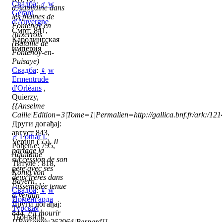
Свадба
:
♂
w
d'Aquitaine dans
Gérard
les plaines de
d'Auvergne
Fontenay en
Смрт: 841,
Auxerrois
Каролингская
(Bataille de
империя
Fontenoy-en-
Puisaye)
Свадба
:
♀
w
Ermentrude
d'Orléans
,
Quierzy,
{{Anselme
Caille|Edition=3|Tome=1|Permalien=http://gallica.bnf.fr/ark:/1
Други догађај:
август 843,
♂
Lothar I.
Verdun (55),
Il
Рођење: 795,
partage la
Aquitaine
succession de son
Титуле : 818,
père avec ses
König von
deux frères dans
Bayern
l'assemblée tenue
Свадба
:
♀
w
à Verdun
Ирменгарда
Други догађај:
Турская
,
844,
Fit mourir
Тьонвиль,
[[Personne:262964|Bernard]],