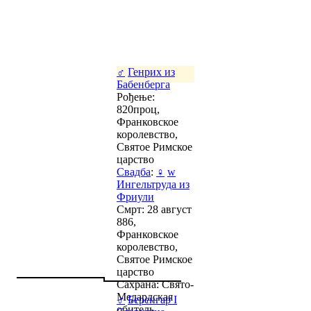
♂
Генрих из
Бабенберга
Рођење:
820проц,
Франковское
королевство,
Святое Римское
царство
Свадба
:
♀
w
Ингельтруда из
Фриули
Смрт: 28 август
886,
Франковское
королевство,
Святое Римское
царство
Сахрана: Свято-
Медардская
♂
Беренгар I
обитель,