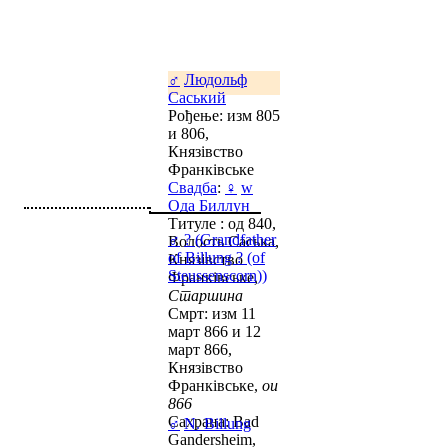
♂
Людольф
Саський
Рођење: изм 805
и 806,
Князівство
Франківське
Свадба
:
♀
w
Ода Биллун
Титуле : од 840,
♂
? (Grandfather
Волость Саська,
of Billung ? (of
Князівство
Steussenscorn))
Франківське,
Старшина
Смрт: изм 11
март 866 и 12
март 866,
Князівство
Франківське,
ou
866
Сахрана: Bad
♂
N. Billung
Gandersheim,