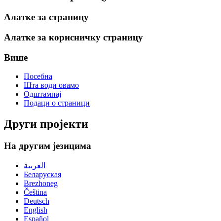
Алатке за страницу
Алатке за корисничку страницу
Више
Посебна
Шта води овамо
Одштампај
Подаци о страници
Други пројекти
На другим језицима
العربية
Беларуская
Brezhoneg
Čeština
Deutsch
English
Español