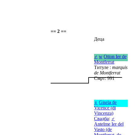
== 2 ==
Деца
♂
w
Otton Ier de
Montferrat
Титуле :
marquis
de Montferrat
Смрт: 991
♀
Gisela de
Vicence (di
Vincenza)
Свадба
:
♂
Antelme Ier del
Vasto (de
Montferrat, de