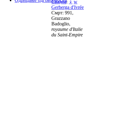
Одрицање одговорности
Свадба
:
♀
w
Gerberga d'Ivrée
Смрт: 991,
Grazzano
Badoglio,
royaume d'Italie
du Saint-Empire