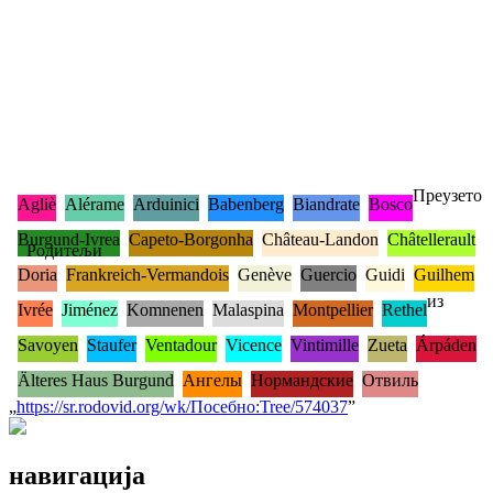
Преузето
Agliè
Alérame
Arduinici
Babenberg
Biandrate
Bosco
Burgund-Ivrea
Capeto-Borgonha
Château-Landon
Châtellerault
Родитељи
Doria
Frankreich-Vermandois
Genève
Guercio
Guidi
Guilhem
из
Ivrée
Jiménez
Komnenen
Malaspina
Montpellier
Rethel
Savoyen
Staufer
Ventadour
Vicence
Vintimille
Zueta
Árpáden
Älteres Haus Burgund
Ангелы
Нормандские
Отвиль
„
https://sr.rodovid.org/wk/Посебно:Tree/574037
”
навигација