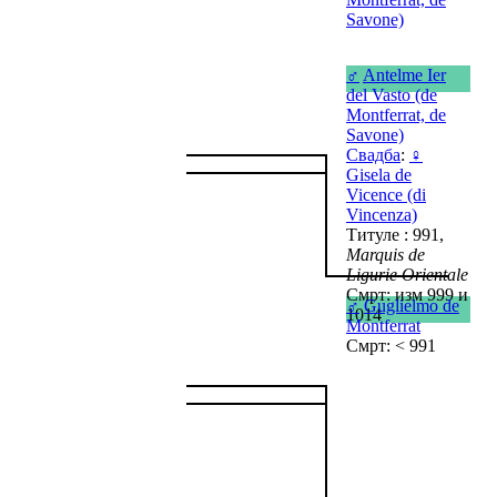
Savone)
♂
Antelme Ier
del Vasto (de
Montferrat, de
Savone)
Свадба
:
♀
Gisela de
Vicence (di
Vincenza)
Титуле : 991,
Marquis de
Ligurie Orientale
Смрт: изм 999 и
♂
Guglielmo de
1014
Montferrat
Смрт: < 991