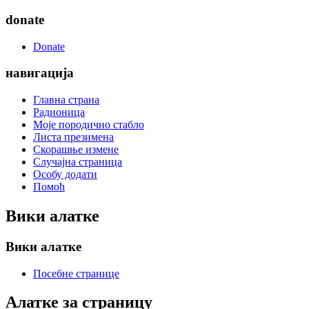
donate
Donate
навигација
Главна страна
Радионица
Моје породично стабло
Листа презимена
Скорашње измене
Случајна страница
Особу додати
Помоћ
Вики алатке
Вики алатке
Посебне странице
Алатке за страницу