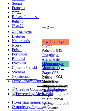
Suomi
Français
עברית
Bahasa Indonesia
Italiano
日本語
== 2 ==
Ქართული
Lietuvių
Nederlands
♀
w
Gerberga
Norsk
d'Ivrée
Polski
Рођење: 945
Português
Свадба
:
♂
Română
Alérame de
Русский
♂
Alérame de
Montferrat (de
Српски / srpski
Montferrat (de
Savone)
Svenska
Savone)
Смрт: 986,
Українська
Рођење: 904,
Casale
Oʻzbekcha/ўзбекча
Sezzadio,
Monferrato
royaume d'Italie
Сахрана: Casale
du Saint-Empire
Monferrato
Титуле :
marquis
de Montferrat
Политика приватности
Титуле :
marquis
О пројекту Родовид
de Savone