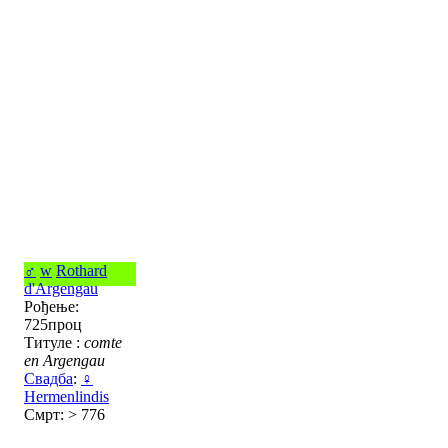
♂
w
Rothard
d'Argengau
Рођење:
725проц
Титуле :
comte
en Argengau
Свадба
:
♀
Hermenlindis
Смрт: > 776