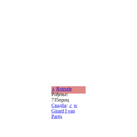
♀
Rotrude
Рођење:
735проц
Свадба
:
♂
w
Girard I van
Parijs