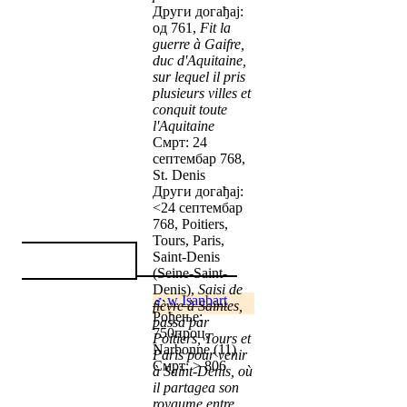
Други догађај:
од 761,
Fit la
guerre à Gaifre,
duc d'Aquitaine,
sur lequel il pris
plusieurs villes et
conquit toute
l'Aquitaine
Смрт: 24
септембар 768,
St. Denis
Други догађај:
<24 септембар
768, Poitiers,
Tours, Paris,
Saint-Denis
(Seine-Saint-
Denis),
Saisi de
♂
w
Isanbart
fièvre à Saintes,
Рођење:
passa par
750проц,
Poitiers, Tours et
Narbonne (11)
Paris pour venir
Смрт: > 806
à Saint-Denis, où
il partagea son
royaume entre