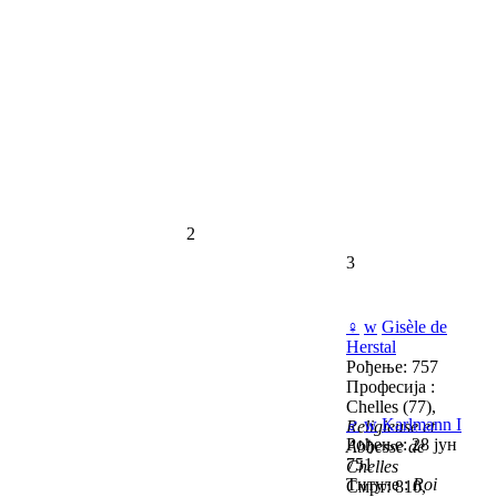
2
3
♀
w
Gisèle de
Herstal
Рођење: 757
Професија :
Chelles (77),
♂
w
Karlmann I
Religieuse et
Рођење: 28 јун
Abbesse de
751
Chelles
Титуле :
Roi
Смрт: 810,