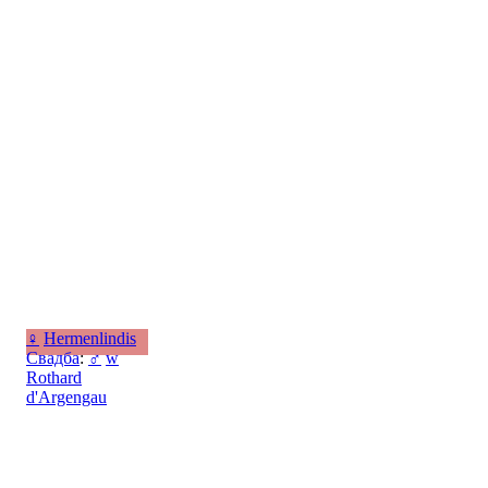
♀
Hermenlindis
Свадба
:
♂
w
Rothard
d'Argengau