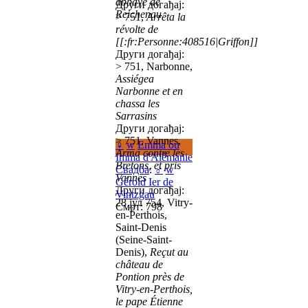
abbaye de
Други догађај:
Reichenau
> 751,
Arrêta la
révolte de
[[:fr:Personne:408516|Griffon]]
Други догађај:
> 751, Narbonne,
Assiégea
Narbonne et en
chassa les
Sarrasins
Други догађај:
> 751, Vannes,
♀
w
Emma ou
Arma contre les
Imma d'Alémanie
Bretons, et pris
Свадба
:
♂
w
Vannes
Gérold Ier de
Други догађај:
Vintzgau
28 јул 754, Vitry-
Смрт: 798
en-Perthois,
Saint-Denis
(Seine-Saint-
Denis),
Reçut au
château de
Pontion près de
Vitry-en-Perthois,
le pape Étienne