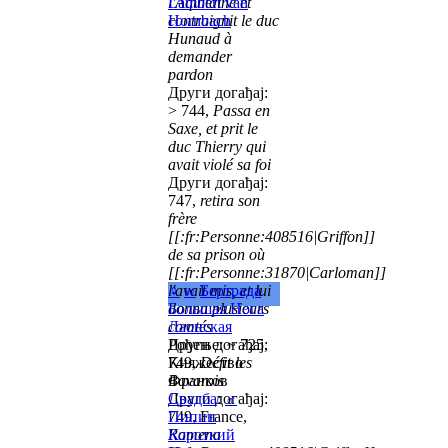
l'Aquitaine et
Lambert van
contraignit le duc
Hornbach
Hunaud à
demander
pardon
Други догађај:
> 744,
Passa en
Saxe, et prit le
duc Thierry qui
avait violé sa foi
Други догађај:
747,
retira son
frère
[[:fr:Personne:408516|Griffon]]
de sa prison où
[[:fr:Personne:31870|Carloman]]
l'avait mis, et lui
♀
w
Бертрада
donna plusieurs
Большая Нога
comtés
Лаонская
Други догађај:
Рођење: ~ 725,
749,
Княжество
Défit les
Bavarois
Франков
Други догађај:
Свадба
:
♂
749, France,
Пипин
Ramena
Короткий