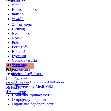
Смрт: ~ 788
Français
עברית
Bahasa Indonesia
Italiano
日本語
Ქართული
Lietuvių
Nederlands
Norsk
Polski
Português
Română
Русский
Српски / srpski
Svenska
♀
Hereswind
Українська
Рођење:
Oʻzbekcha/ўзбекча
720проц
Свадба
:
♂
w
Neby ou Nebe
ou Hnabi
d'Allemagne
Политика приватности
О пројекту Родовид
Одрицање одговорности