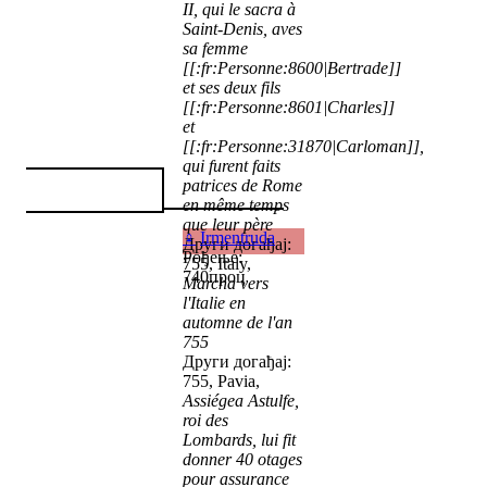
II, qui le sacra à
Saint-Denis, aves
sa femme
[[:fr:Personne:8600|Bertrade]]
et ses deux fils
[[:fr:Personne:8601|Charles]]
et
[[:fr:Personne:31870|Carloman]],
qui furent faits
patrices de Rome
en même temps
que leur père
♀
Irmentruda
Други догађај:
Рођење:
755, Italy,
740проц
Marcha vers
l'Italie en
automne de l'an
755
Други догађај:
755, Pavia,
Assiégea Astulfe,
roi des
Lombards, lui fit
donner 40 otages
pour assurance