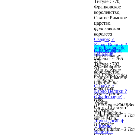
Титуле : 770,
Франковское
королевство,
Святое Римское
царство,
франковская
королева
Свадба
:
♂
Карло Велики ?
♀
w
Fastrade de
(Charlemagne)
Franconie
Досељавање:
Рођење: ~ 765
770,
Титуле : 783,
Франковское
Worms,
Reine
королевство,
des Francs et des
Святое Римское
Lombards
царство,
fut
Свадба
:
♂
amenée en
Карло Велики ?
France par le
(Charlemagne)
,
reine
Worms
[[Personne:8600|Ber
Смрт: 10 август
{{Anselme
794, Francfort-
Caille|Edition=3|Tom
sur-le-Main,
Други догађај
:
{{Anselme
♂
Карло
Caille|Edition=3|Tom
Велики ?
Сахрана: