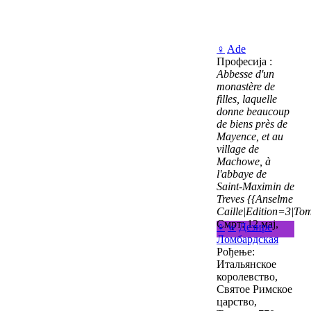
♀
Ade
Професија :
Abbesse d'un
monastère de
filles, laquelle
donne beaucoup
de biens près de
Mayence, et au
village de
Machowe, à
l'abbaye de
Saint-Maximin de
Treves
{{Anselme
Caille|Edition=3|Tom
Смрт: 12 мај,
♀
w
Дезире
Ломбардская
Рођење:
Итальянское
королевство,
Святое Римское
царство,