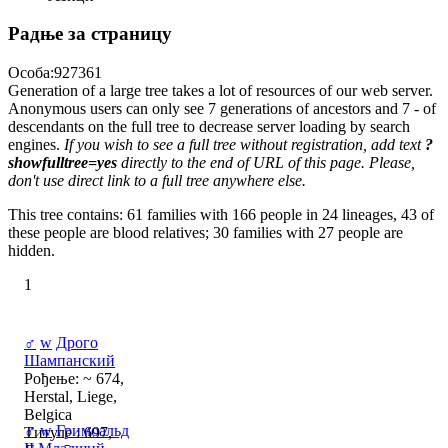
Радње за страницу
Особа:927361
Generation of a large tree takes a lot of resources of our web server.
Anonymous users can only see 7 generations of ancestors and 7 - of
descendants on the full tree to decrease server loading by search
engines.
If you wish to see a full tree without registration, add text
?
showfulltree=yes
directly to the end of URL of this page. Please,
don't use direct link to a full tree anywhere else.
This tree contains: 61 families with 166 people in 24 lineages, 43 of
these people are blood relatives; 30 families with 27 people are
hidden.
1
♂
w
Дрого
Шампанский
Рођење: ~ 674,
Herstal, Liege,
Belgica
♂
w
Гримоальд
Титуле : 697,