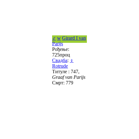
♂
w
Girard I van
Parijs
Рођење:
725проц
Свадба
:
♀
Rotrude
Титуле : 747,
Graaf van Parijs
Смрт: 779