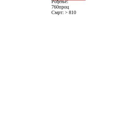
Рођење:
760проц
Смрт: > 810