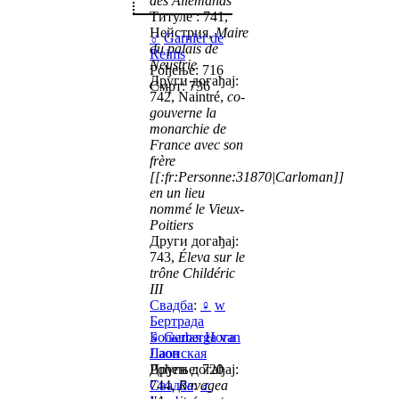
des Allemands
Титуле : 741,
Нейстрия,
Maire
♂
Garnier de
du palais de
Reims
Neustrie
Рођење: 716
Други догађај:
Смрт: 736
742, Naintré,
co-
gouverne la
monarchie de
France avec son
frère
[[:fr:Personne:31870|Carloman]]
en un lieu
nommé le Vieux-
Poitiers
Други догађај:
743,
Éleva sur le
trône Childéric
III
Свадба
:
♀
w
Бертрада
Большая Нога
♀
Gerberga van
Лаонская
Laon
Други догађај:
Рођење: 720
744,
Свадба
Ravagea
:
♂