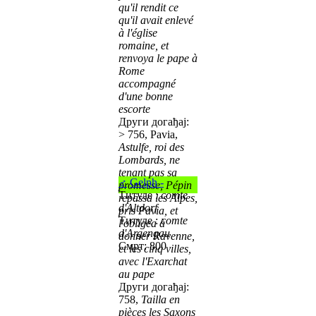
qu'il rendit ce
qu'il avait enlevé
à l'église
romaine, et
renvoya le pape à
Rome
accompagné
d'une bonne
escorte
Други догађај:
> 756, Pavia,
Astulfe, roi des
Lombards, ne
tenant pas sa
♂
Gelph -
promesse, Pépin
Титуле :
comte
repassa les Alpes,
d'Altdorf
pris Pavia, et
Титуле :
comte
l'obligea à
d'Argengau
donner Ravenne,
Смрт: 800
et les cinq villes,
avec l'Exarchat
au pape
Други догађај:
758,
Tailla en
pièces les Saxons