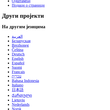
Одштампај
Подаци о страници
Други пројекти
На другим језицима
العربية
Беларуская
Brezhoneg
Čeština
Deutsch
English
Español
Suomi
Français
עברית
Bahasa Indonesia
Italiano
日本語
Ქართული
Lietuvių
Nederlands
Norsk