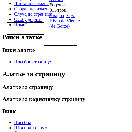
Листа презимена
Рођење:
Скорашње измене
815проц
Случајна страница
Свадба
:
♂
w
Особу додати
Bivin de Vienne
Помоћ
(de Gorze)
Вики алатке
Вики алатке
Посебне странице
Алатке за страницу
Алатке за страницу
Алатке за корисничку страницу
Више
Посебна
Шта води овамо