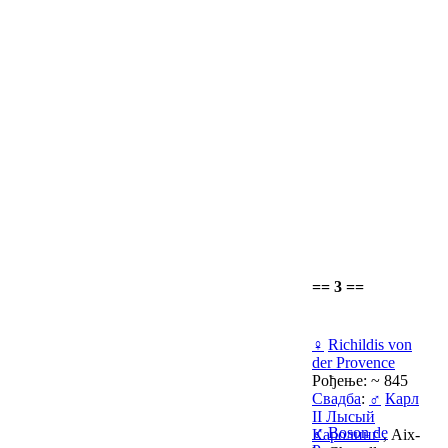
== 3 ==
♀
Richildis von
der Provence
Рођење: ~ 845
Свадба
:
♂
Карл
II Лысый
♂
Boson de
Каролинг
, Aix-