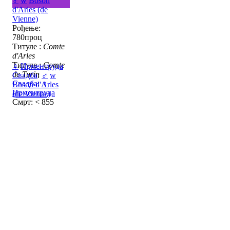
♂
w
Boson
d'Arles (de
Vienne)
Рођење:
780проц
Титуле :
Comte
d'Arles
Титуле :
Comte
♀
Ирментруда
de Turin
Свадба
:
♂
w
Свадба
:
♀
Boson d'Arles
Ирментруда
(de Vienne)
Смрт: < 855