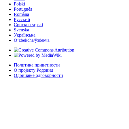
Polski
Português
Română
Русский
Српски / srpski
Svenska
Українська
Oʻzbekcha/ўзбекча
Политика приватности
О пројекту Родовид
Одрицање одговорности