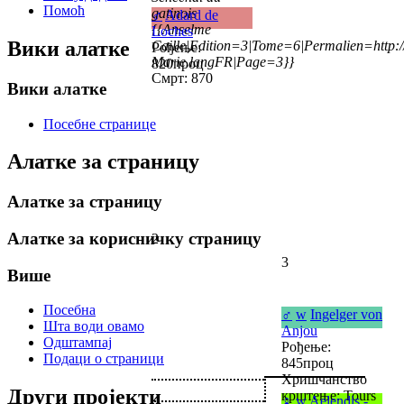
Помоћ
gatinois
♂
Adard de
{{Anselme
Loches
Вики алатке
Caille|Edition=3|Tome=6|Permalien=http:/
Рођење:
Marie.langFR|Page=3}}
820проц
Смрт: 870
Вики алатке
Посебне странице
Алатке за страницу
Алатке за страницу
Алатке за корисничку страницу
2
3
Више
Посебна
♂
w
Ingelger von
Шта води овамо
Anjou
Одштампај
Рођење:
Подаци о страници
845проц
Хришчанство
Други пројекти
крштење: Tours
♀
w
Aelendis -