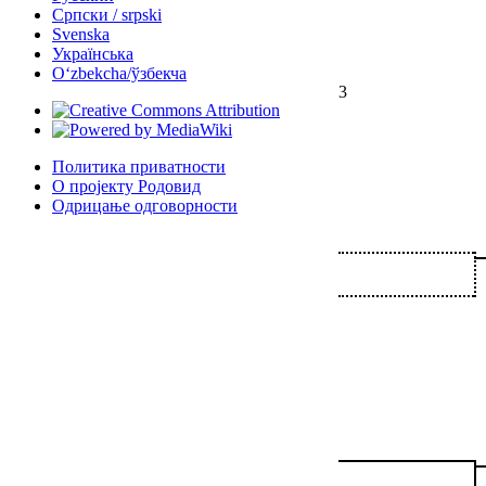
Српски / srpski
Svenska
Українська
Oʻzbekcha/ўзбекча
3
Политика приватности
О пројекту Родовид
Одрицање одговорности