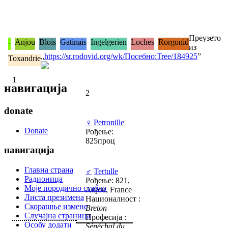
Преузето
-
Anjou
Blois
Gatinais
Ingelgerien
Loches
Rorgonid
из
„
https://sr.rodovid.org/wk/Посебно:Tree/184925
”
Toxandrie
1
навигација
2
donate
♀
Petronille
Donate
Рођење:
825проц
навигација
Главна страна
♂
Tertulle
Радионица
Рођење: 821,
Моје породично стабло
Anjou, France
Листа презимена
Националност :
Скорашње измене
Breton
Случајна страница
Професија :
Особу додати
Sénéchal du