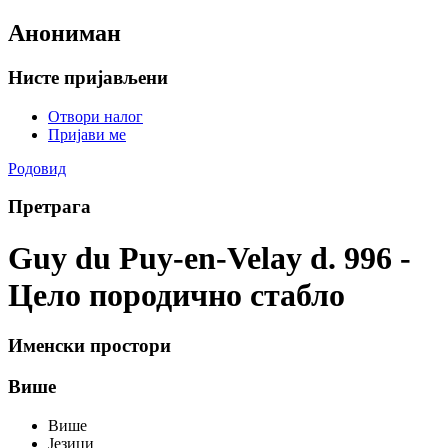
Анониман
Нисте пријављени
Отвори налог
Пријави ме
Родовид
Претрага
Guy du Puy-en-Velay d. 996 -
Цело породично стабло
Именски простори
Више
Више
Језици