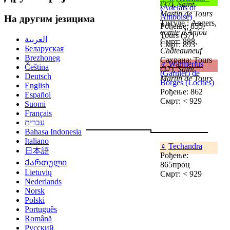
(37),
Saint
(Adelais of
Martin de Tours
Amboise)
На другим језицима
Титуле : Angers,
Рођење: 855,
comte d'Anjou
Tours (37)
العربية
Смрт: 888,
Смрт: 893
Беларуская
Châteauneuf
Brezhoneg
Сахрана: Tours
♂
Warmerius
Čeština
(37),
Saint
(Garnier) de
Deutsch
Martin de Tours
Borges (Loches)
English
Рођење: 862
Español
Смрт: < 929
Suomi
Français
עברית
Bahasa Indonesia
Italiano
♀
Techandra
日本語
Рођење:
Ქართული
865проц
Lietuvių
Смрт: < 929
Nederlands
Norsk
Polski
Português
Română
Русский