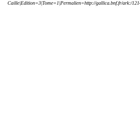
Caille|Edition=3|Tome=1|Permalien=http://gallica.bnf.fr/ark:/1