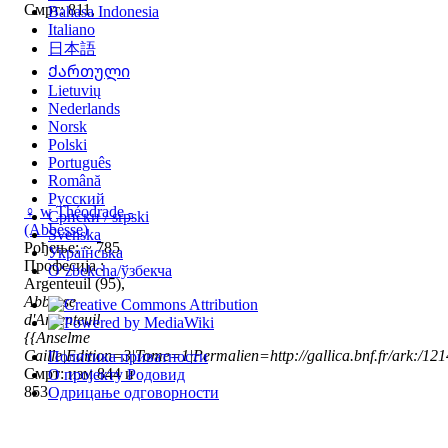
Смрт: 811,
Bahasa Indonesia
Italiano
日本語
Ქართული
Lietuvių
Nederlands
Norsk
Polski
Português
Română
Русский
♀
w
Théodrade -
Српски / srpski
(Abbesse)
Svenska
Рођење: ~ 785
Українська
Професија :
Oʻzbekcha/ўзбекча
Argenteuil (95),
Abbesse
d'Argenteuil
{{Anselme
Caille|Edition=3|Tome=1|Permalien=http://gallica.bnf.fr/ark:/1
Политика приватности
Смрт: изм 844 и
О пројекту Родовид
853
Одрицање одговорности