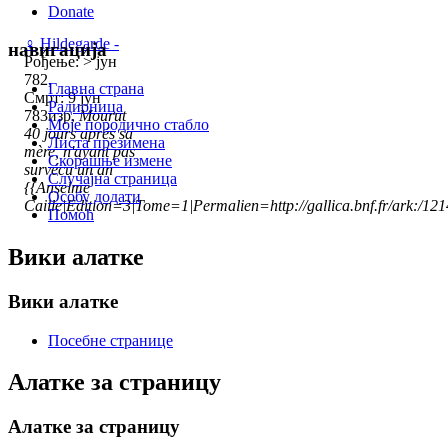
Donate
♀
Hildegarde -
навигација
Рођење: > јун
782,
Главна страна
Смрт: 9 јун
Радионица
783изр,
Mourut
Моје породично стабло
40 jours aprés sa
Листа презимена
mère, n'ayant pas
Скорашње измене
survécu un an
Случајна страница
{{Anselme
Особу додати
Caille|Edition=3|Tome=1|Permalien=http://gallica.bnf.fr/ark:/1
Помоћ
Вики алатке
Вики алатке
Посебне странице
Алатке за страницу
Алатке за страницу