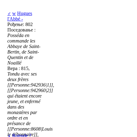
♂
w
Hugues
l'Abbé -
Рођење: 802
Поседовање :
Posséda en
commande les
Abbaye de Saint-
Bertin, de Saint-
Quentin et de
Noaillé
Вера : 815,
Tondu avec ses
deux frères
[[Personne:942936|1]],
[[Personne:942960|2]]
qui étaient encore
jeune, et enfermé
dans des
monastères par
ordre et en
présance de
[[Personne:8608|Louis
le débonnaire]],
♀
Rotrude ?