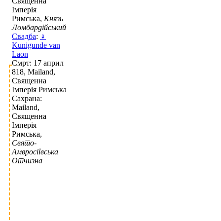
Священна
Імперія
Римська,
Князь
Ломбардійський
Свадба
:
♀
Kunigunde van
Laon
Смрт: 17 април
818, Mailand,
Священна
Імперія Римська
Сахрана:
Mailand,
Священна
Імперія
Римська,
Свято-
Амвросіївська
Отчизна