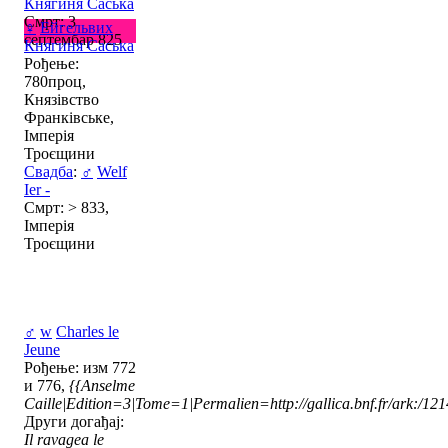
Княгиня Саська
Смрт: 3
♀
Ейгельвих
септембар 825
Княгиня Саська
Рођење:
780проц,
Князівство
Франківське,
Імперія
Троєщини
Свадба
:
♂
Welf
Ier -
Смрт: > 833,
Імперія
Троєщини
♂
w
Charles le
Jeune
Рођење: изм 772
и 776,
{{Anselme
Caille|Edition=3|Tome=1|Permalien=http://gallica.bnf.fr/ark:/1
Други догађај:
Il ravagea le