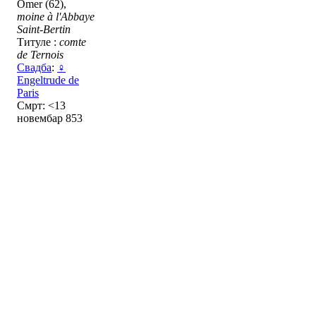
Omer (62),
moine à l'Abbaye
Saint-Bertin
Титуле :
comte
de Ternois
Свадба
:
♀
Engeltrude de
Paris
Смрт: <13
новембар 853