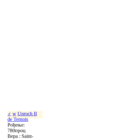
♂
w
Unroch II
de Ternois
Рођење:
780проц
Вера : Saint-