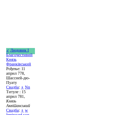
♂
Людовик I
Благочестивий
Князь
Франківський
Рођење: 11
април 778,
Шассней-дю-
Пуату
Свадба
:
♀
Nn
Титуле : 15
април 781,
Князь
Аквітанський
Свадба
:
♀
w
Irmingard von