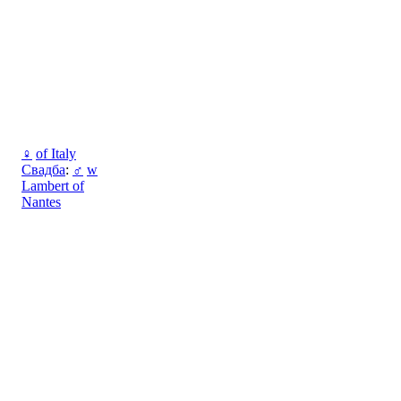
♀
of Italy
Свадба
:
♂
w
Lambert of
Nantes