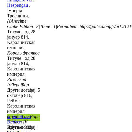
Hespengau
,
Імперія
Троєщини,
{{Anselme
Caille|Edition=3|Tome=1|Permalien=http://gallica.bnf.fr/ark:/1
Титуле : од 28
јануар 814,
Каролингская
империя,
Король франков
Титуле : од 28
јануар 814,
Каролингская
империя,
Римський
Імператор
Други догађај: 5
октобар 816,
Реймс,
Каролингская
империя,
crowned by Pope
♀
Judith van
Stephen IV
Beieren
Други догађај:
Рођење: 805