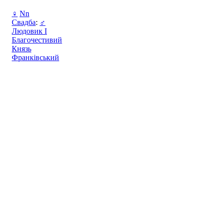
♀
Nn
Свадба
:
♂
Людовик I
Благочестивий
Князь
Франківський