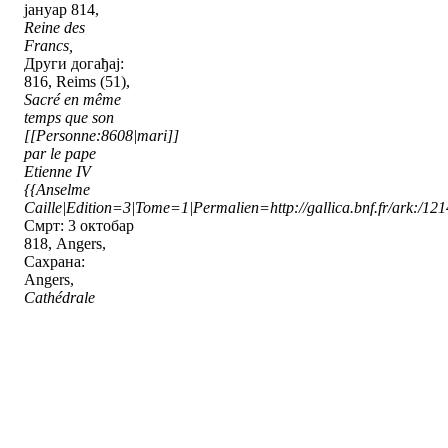
јануар 814,
Reine des
Francs,
Други догађај:
816, Reims (51),
Sacré en même
temps que son
[[Personne:8608|mari]]
par le pape
Etienne IV
{{Anselme
Caille|Edition=3|Tome=1|Permalien=http://gallica.bnf.fr/ark:/1
Смрт: 3 октобар
818, Angers,
Сахрана:
Angers,
Cathédrale