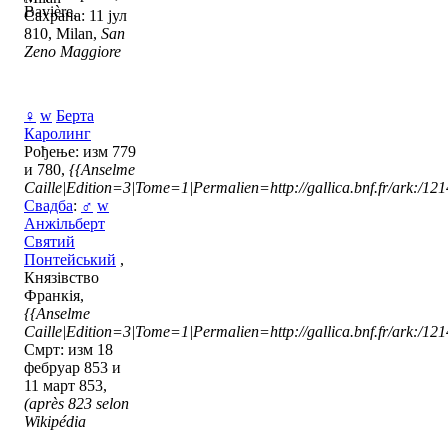
Bavière,
Сахрана: 11 јул
810, Milan,
San
Zeno Maggiore
♀
w
Берта
Каролинг
Рођење: изм 779
и 780,
{{Anselme
Caille|Edition=3|Tome=1|Permalien=http://gallica.bnf.fr/ark:/1
Свадба
:
♂
w
Анжільберт
Святий
Понтейський
,
Князівство
Франкія,
{{Anselme
Caille|Edition=3|Tome=1|Permalien=http://gallica.bnf.fr/ark:/1
Смрт: изм 18
фебруар 853 и
11 март 853,
(après 823 selon
Wikipédia