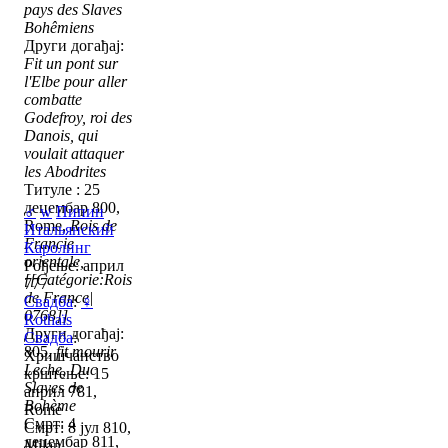
pays des Slaves
Bohêmiens
Други догађај:
Fit un pont sur
l'Elbe pour aller
combatte
Godefroy, roi des
Danois, qui
voulait attaquer
les Abodrites
Титуле : 25
децембар 800,
♂
w
Пипин
Rome,
Rois de
Итальянский
Francie
Каролинг
orientale,
Рођење: април
[[Catégorie:Rois
777
de France|
Свадба
:
♀
0768]]
Rothaïs
Други догађај:
Свадба
:
805,
fit mourir
Хришчанство
Leche, Duc
крштење: 15
Slaves de
април 781,
Bohème
Rome
Смрт: 4
Смрт: 8 јул 810,
децембар 811,
Milan