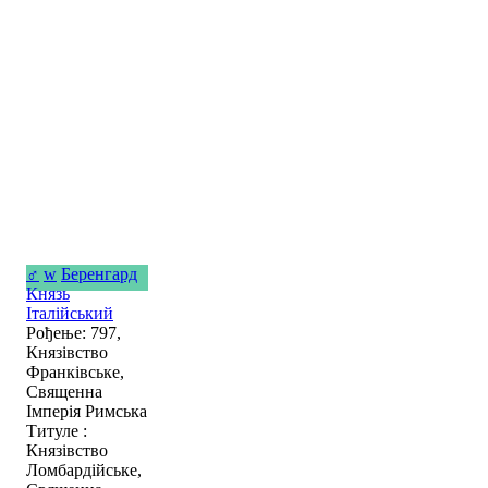
♂
w
Беренгард
Князь
Італійський
Рођење: 797,
Князівство
Франківське,
Священна
Імперія Римська
Титуле :
Князівство
Ломбардійське,