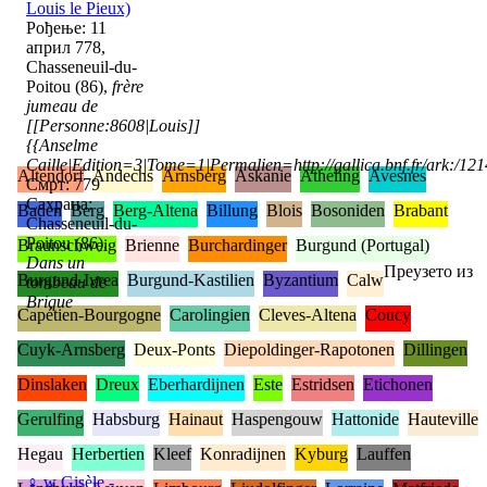
Louis le Pieux)
Рођење: 11
април 778,
Chasseneuil-du-
Poitou (86),
frère
jumeau de
[[Personne:8608|Louis]]
{{Anselme
Caille|Edition=3|Tome=1|Permalien=http://gallica.bnf.fr/ark:/1
Altendorf
Andechs
Arnsberg
Askanie
Atheling
Avesnes
Смрт: 779
Сахрана:
Baden
Berg
Berg-Altena
Billung
Blois
Bosoniden
Brabant
Chasseneuil-du-
Poitou (86),
Braunschweig
Brienne
Burchardinger
Burgund (Portugal)
Dans un
Преузето из
Burgund-Ivrea
Burgund-Kastilien
Byzantium
Calw
tombeau de
Brique
Capétien-Bourgogne
Carolingien
Cleves-Altena
Coucy
Cuyk-Arnsberg
Deux-Ponts
Diepoldinger-Rapotonen
Dillingen
Dinslaken
Dreux
Eberhardijnen
Este
Estridsen
Etichonen
Gerulfing
Habsburg
Hainaut
Haspengouw
Hattonide
Hauteville
Hegau
Herbertien
Kleef
Konradijnen
Kyburg
Lauffen
♀
w
Gisèle -