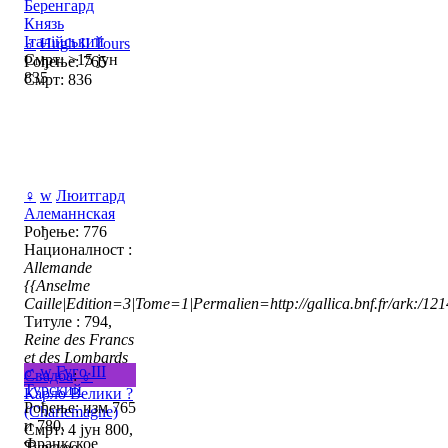
Беренгард
Князь
Італійський
♂
Hugh II Tours
Смрт: >15 јун
Рођење: 765
835
Смрт: 836
♀
w
Люитгард
Алеманнская
Рођење: 776
Националност :
Allemande
{{Anselme
Caille|Edition=3|Tome=1|Permalien=http://gallica.bnf.fr/ark:/1
Титуле : 794,
Reine des Francs
et des Lombards
♂
w
Гуго III
Свадба
:
♂
Турский
Карло Велики ?
Рођење: изм 765
(Charlemagne)
и 780,
Смрт: 4 јун 800,
Франкское
Турское