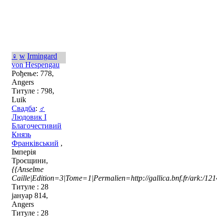
♀
w
Irmingard
von Hespengau
Рођење: 778,
Angers
Титуле : 798,
Luik
Свадба
:
♂
Людовик I
Благочестивий
Князь
Франківський
,
Імперія
Троєщини,
{{Anselme
Caille|Edition=3|Tome=1|Permalien=http://gallica.bnf.fr/ark:/1
Титуле : 28
јануар 814,
Angers
Титуле : 28