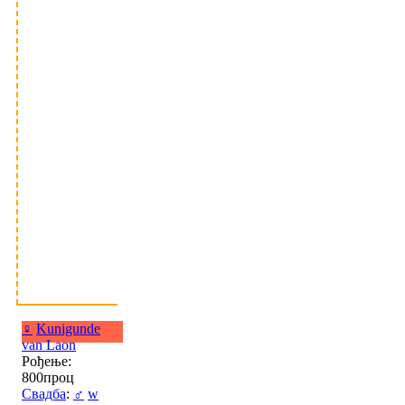
♀
Kunigunde
van Laon
Рођење:
800проц
Свадба
:
♂
w