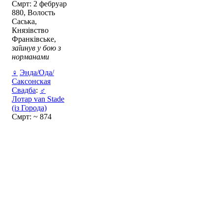
Смрт: 2 фебруар
880, Волость
Саська,
Князівство
Франківське,
загинув у бою з
норманами
♀
Энда/Ода/
Саксонская
Свадба
:
♂
Лотар van Stade
(із Города)
Смрт: ~ 874