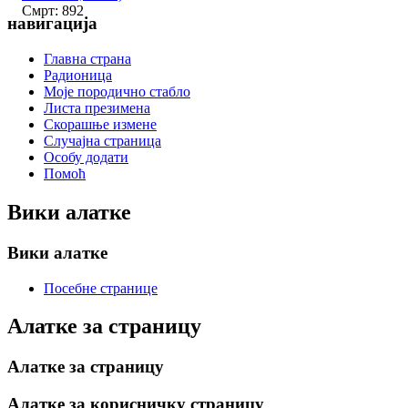
Смрт: 892
навигација
Главна страна
Радионица
Моје породично стабло
Листа презимена
Скорашње измене
Случајна страница
Особу додати
Помоћ
Вики алатке
Вики алатке
Посебне странице
Алатке за страницу
Алатке за страницу
Алатке за корисничку страницу