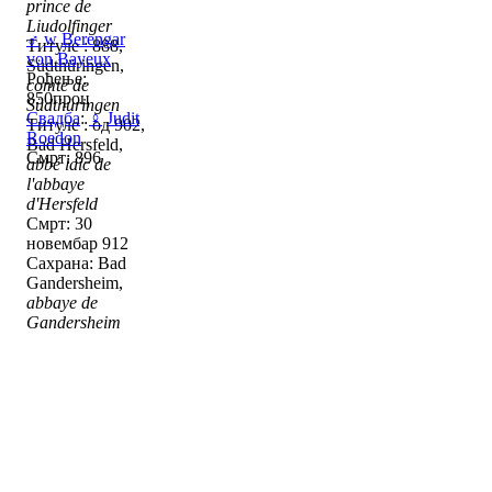
prince de
Liudolfinger
♂
w
Berengar
Титуле : 888,
von Bayeux
Südthüringen,
Рођење:
comte de
850проц
Südthüringen
Свадба
:
♀
Judit
Титуле : од 902,
Roedon
Bad Hersfeld,
Смрт: 896
abbé laïc de
l'abbaye
d'Hersfeld
Смрт: 30
новембар 912
Сахрана: Bad
Gandersheim,
abbaye de
Gandersheim