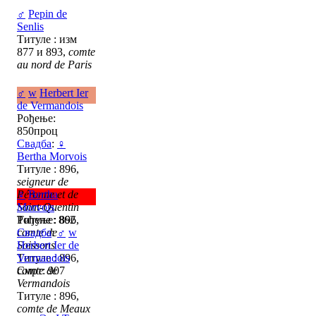
♂
Pepin de
Senlis
Титуле : изм
877 и 893,
comte
au nord de Paris
♂
w
Herbert Ier
de Vermandois
Рођење:
850проц
Свадба
:
♀
Bertha Morvois
Титуле : 896,
seigneur de
Péronne et de
♀
Bertha
Saint-Quentin
Morvois
Титуле : 896,
Рођење: 862
comte de
Свадба
:
♂
w
Soissons
Herbert Ier de
Титуле : 896,
Vermandois
comte de
Смрт: 907
Vermandois
Титуле : 896,
comte de Meaux