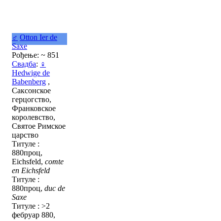
♂
Otton Ier de
Saxe
Рођење: ~ 851
Свадба
:
♀
Hedwige de
Babenberg
,
Саксонское
герцогство,
Франковское
королевство,
Святое Римское
царство
Титуле :
880проц,
Eichsfeld,
comte
en Eichsfeld
Титуле :
880проц,
duc de
Saxe
Титуле : >2
фебруар 880,