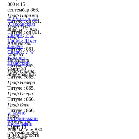
860 и 15
септембар 866,
Граф Парижа
♀
Луитгарда ?
Титуле : од 861,
(Саксонская)
Граф Тура
Рођење: ~ 845
Титуле : од 861,
Свадба
:
♂
w
Граф
Ludwig III der
Анжуйский
Jüngere
Титуле : 861,
Свадба
:
♂
w
Маркиз
Бурхард I
Нейстрии
Швабский
Титуле : 865,
Смрт: 30
Граф Отена
новембар 885
Титуле : 865,
Граф Невера
Титуле : 865,
Граф Осера
Титуле : 866,
Граф Блуа
Титуле : 866,
♂
Бруно
Граф
Лотаринзький
Анжуйский
Людольфин
Смрт: 15
Рођење: изм 830
септембар 866,
и 840, Волость
Бриссарт,