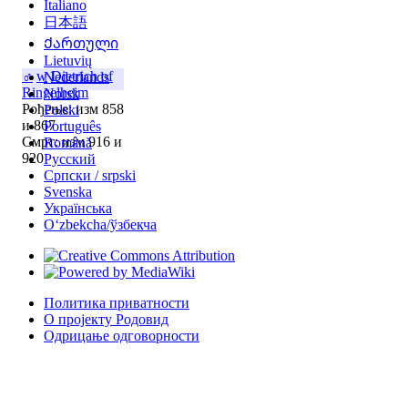
Italiano
日本語
Ქართული
Lietuvių
♂
w
Dietrich of
Nederlands
Ringelheim
Norsk
Рођење: изм 858
Polski
и 867
Português
Смрт: изм 916 и
Română
920
Русский
Српски / srpski
Svenska
Українська
Oʻzbekcha/ўзбекча
Политика приватности
О пројекту Родовид
Одрицање одговорности