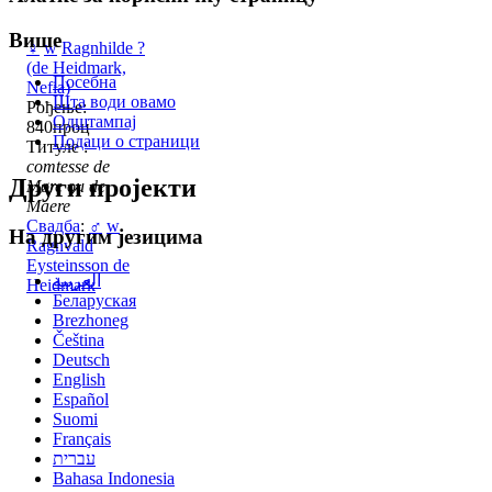
Више
♀
w
Ragnhilde ?
(de Heidmark,
Посебна
Nefia)
Шта води овамо
Рођење:
Одштампај
840проц
Подаци о страници
Титуле :
comtesse de
Други пројекти
Møre ou de
Maere
Свадба
:
♂
w
На другим језицима
Ragnvald
Eysteinsson de
العربية
Heidmark
Беларуская
Brezhoneg
Čeština
Deutsch
English
Español
Suomi
Français
עברית
Bahasa Indonesia