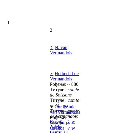
1
2
♀
N. van
Vermandois
♂
Herbert II de
Vermandois
Рођење: ~ 880
Титуле :
comte
de Soissons
Титуле :
comte
de Meaux
♀
Cunigonde
Титуле :
comte
van Vermandois
de Vermandois
Рођење:
Свадба
:
♀
w
905проц
Adèle
Свадба
:
♂
w
Смрт: 23