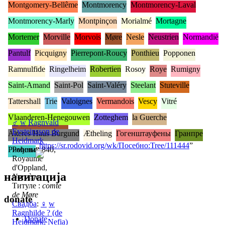
Montgomery-Bellême
Montmorency
Montmorency-Laval
Montmorency-Marly
Montpinçon
Morialmé
Mortagne
Mortemer
Morville
Morvois
Møre
Nesle
Neustrien
Normandië
Pantulf
Picquigny
Pierrepont-Roucy
Ponthieu
Popponen
Ramnulfide
Ringelheim
Robertien
Rosoy
Roye
Rumigny
Saint-Amand
Saint-Pol
Saint-Valéry
Steelant
Stuteville
Tattershall
Trie
Valoignes
Vermandois
Vescy
Vitré
Vlaanderen-Henegouwen
Zotteghem
la Guerche
♂
w
Ragnvald
Eysteinsson de
Älteres Haus Burgund
Ætheling
Гогенштауфены
Гранпре
Heidmark
„
https://sr.rodovid.org/wk/Посебно:Tree/111444
”
Римини
Рођење: 840,
Royaume
d'Oppland,
навигација
Norvège
Титуле :
comte
de Møre
donate
Свадба
:
♀
w
Ragnhilde ? (de
Donate
Heidmark, Nefia)