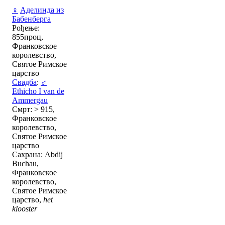
♀
Аделинда из
Бабенберга
Рођење:
855проц,
Франковское
королевство,
Святое Римское
царство
Свадба
:
♂
Ethicho I van de
Ammergau
Смрт: > 915,
Франковское
королевство,
Святое Римское
царство
Сахрана: Abdij
Buchau,
Франковское
королевство,
Святое Римское
царство,
het
klooster