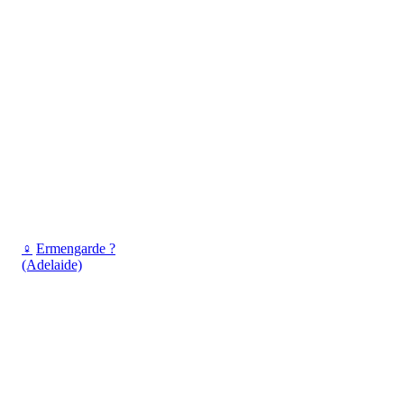
♀
Ermengarde ?
(Adelaide)