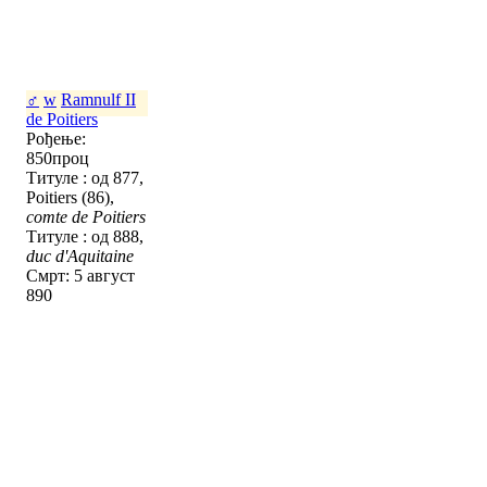
♂
w
Ramnulf II
de Poitiers
Рођење:
850проц
Титуле : од 877,
Poitiers (86),
comte de Poitiers
Титуле : од 888,
duc d'Aquitaine
Смрт: 5 август
890