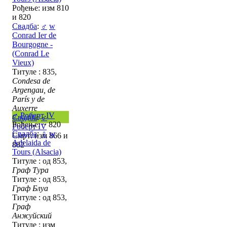
Рођење: изм 810
и 820
Свадба
:
♂
w
Conrad Ier de
Bourgogne -
(Conrad Le
Vieux)
Титуле : 835,
Condesa de
Argengau, de
París y de
Auxerre
♂
Роберт IV
Свадба
:
♂
Рођење: ~ 820
Роберт IV
Свадба
:
♀
w
Смрт: изм 866 и
Adelaida de
882
Tours (Alsacia)
Титуле : од 853,
Граф Тура
Титуле : од 853,
Граф Блуа
Титуле : од 853,
Граф
Анжуйский
Титуле : изм