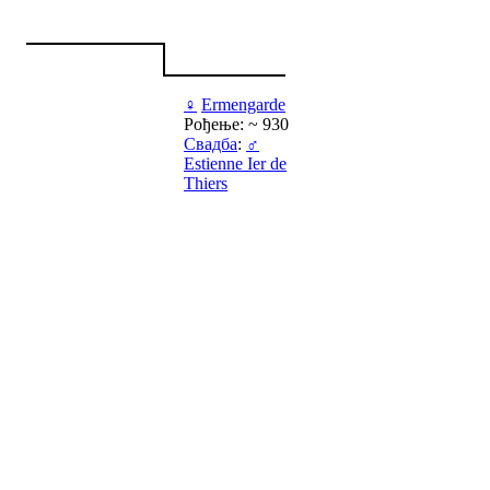
♀
Ermengarde
Рођење: ~ 930
Свадба
:
♂
Estienne Ier de
Thiers