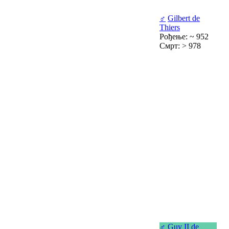
♂
Gilbert de
Thiers
Рођење: ~ 952
Смрт: > 978
♂
Guy II de