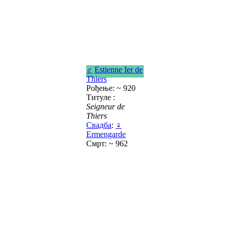
♂
Estienne Ier de
Thiers
Рођење: ~ 920
Титуле :
Seigneur de
Thiers
Свадба
:
♀
Ermengarde
Смрт: ~ 962