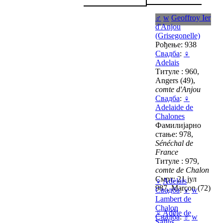
♂
w
Geoffroy Ier
d'Anjou
(Grisegonelle)
Рођење: 938
Свадба
:
♀
Adelais
Титуле : 960,
Angers (49),
comte d'Anjou
Свадба
:
♀
Adelaide de
Chalones
Фамилијарно
стање: 978,
Sénéchal de
France
Титуле : 979,
comte de Chalon
Смрт: 21 јул
♀
Adelais
987, Marçon (72)
Свадба
:
♂
w
Lambert de
Chalon
♀
Adèle de
Свадба
:
♂
w
Salins