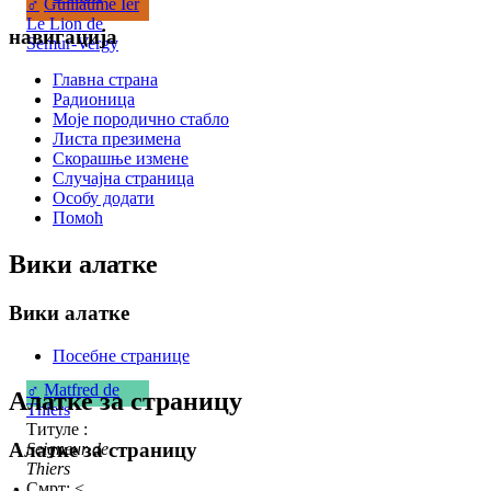
♂
Guillaume Ier
Le Lion de
навигација
Semur-Vergy
Главна страна
Радионица
Моје породично стабло
Листа презимена
Скорашње измене
Случајна страница
Особу додати
Помоћ
Вики алатке
Вики алатке
Посебне странице
♂
Matfred de
Алатке за страницу
Thiers
Титуле :
Алатке за страницу
Seigneur de
Thiers
Смрт: <