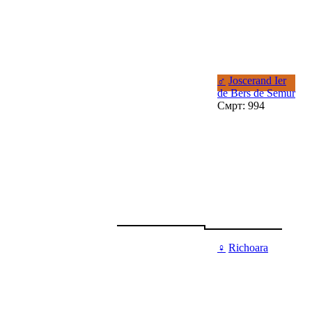
♂
Joscerand Ier
de Bers de Semur
Смрт: 994
♀
Richoara