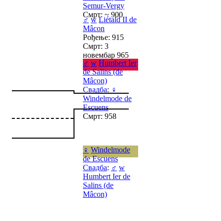
Semur-Vergy
Смрт: ~ 900
♂
w
Liétald II de
Mâcon
Рођење: 915
Смрт: 3
новембар 965
♂
w
Humbert Ier
de Salins (de
Mâcon)
Свадба
:
♀
Windelmode de
Escuens
Смрт: 958
♀
Windelmode
de Escuens
Свадба
:
♂
w
Humbert Ier de
Salins (de
Mâcon)