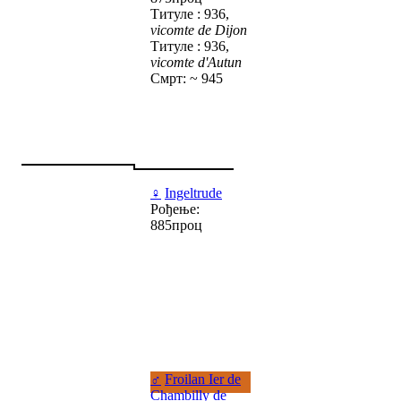
Титуле : 936,
vicomte de Dijon
Титуле : 936,
vicomte d'Autun
Смрт: ~ 945
♀
Ingeltrude
Рођење:
885проц
♂
Froilan Ier de
Chambilly de