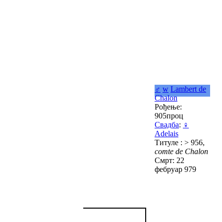
♂
w
Lambert de
Chalon
Рођење:
905проц
Свадба
:
♀
Adelais
Титуле : > 956,
comte de Chalon
Смрт: 22
фебруар 979