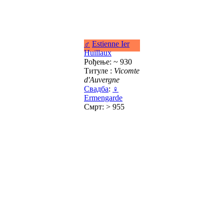
♂
Estienne Ier
Huillaux
Рођење: ~ 930
Титуле :
Vicomte
d'Auvergne
Свадба
:
♀
Ermengarde
Смрт: > 955