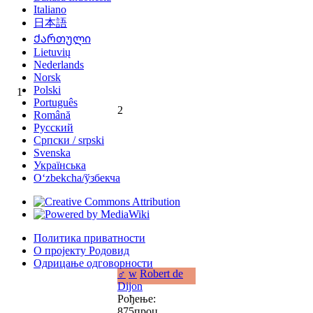
Italiano
日本語
Ქართული
Lietuvių
Nederlands
Norsk
Polski
1
Português
2
Română
Русский
Српски / srpski
Svenska
Українська
Oʻzbekcha/ўзбекча
Политика приватности
О пројекту Родовид
Одрицање одговорности
♂
w
Robert de
Dijon
Рођење:
875проц