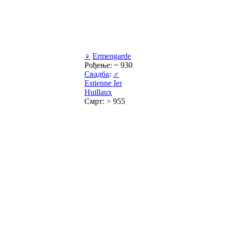
♀
Ermengarde
Рођење: ~ 930
Свадба
:
♂
Estienne Ier
Huillaux
Смрт: > 955