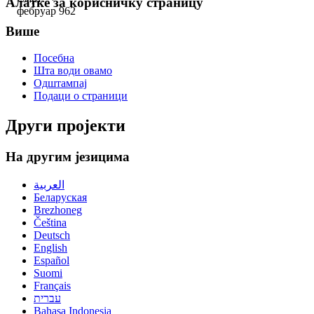
Алатке за корисничку страницу
фебруар 962
Више
Посебна
Шта води овамо
Одштампај
Подаци о страници
Други пројекти
На другим језицима
العربية
Беларуская
Brezhoneg
Čeština
Deutsch
English
Español
Suomi
Français
עברית
Bahasa Indonesia