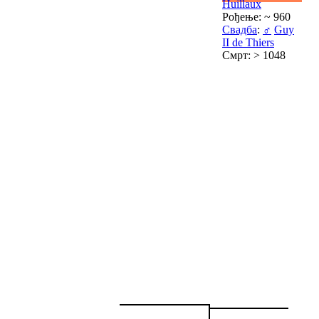
Huillaux
Рођење: ~ 960
Свадба
:
♂
Guy
II de Thiers
Смрт: > 1048