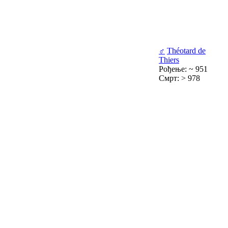
♂
Théotard de
Thiers
Рођење: ~ 951
Смрт: > 978