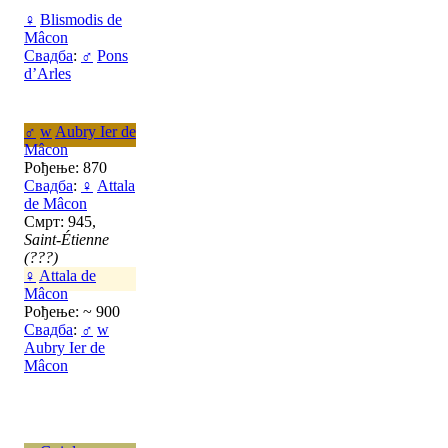
♀
Blismodis de
Mâcon
Свадба
:
♂
Pons
d’Arles
♂
w
Aubry Ier de
Mâcon
Рођење: 870
Свадба
:
♀
Attala
de Mâcon
Смрт: 945,
Saint-Étienne
(???)
♀
Attala de
Mâcon
Рођење: ~ 900
Свадба
:
♂
w
Aubry Ier de
Mâcon