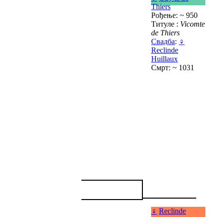
Thiers
Рођење: ~ 950
Титуле :
Vicomte
de Thiers
Свадба
:
♀
Reclinde
Huillaux
Смрт: ~ 1031
♀
Reclinde