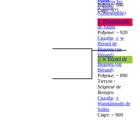
Geoffroy Ier
Рођење: 940
d'Anjou
Смрт: 975
(Grisegonelle)
♀
Wandalmodis
de Salins
Рођење: ~ 920
Свадба
:
♂
w
Bérard de
Beaujeu (ou
Béraud)
♂
w
Bérard de
Beaujeu (ou
Béraud)
Рођење: ~ 890
Титуле :
Seigneur de
Beaujeu
Свадба
:
♀
Wandalmodis de
Salins
Смрт: < 969