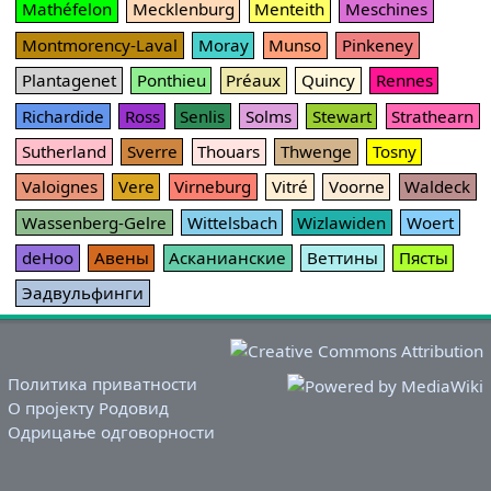
Mathéfelon
Mecklenburg
Menteith
Meschines
Montmorency-Laval
Moray
Munso
Pinkeney
Plantagenet
Ponthieu
Préaux
Quincy
Rennes
Richardide
Ross
Senlis
Solms
Stewart
Strathearn
Sutherland
Sverre
Thouars
Thwenge
Tosny
Valoignes
Vere
Virneburg
Vitré
Voorne
Waldeck
Wassenberg-Gelre
Wittelsbach
Wizlawiden
Woert
deHoo
Авены
Асканианские
Веттины
Пясты
Эадвульфинги
Политика приватности
О пројекту Родовид
Одрицање одговорности