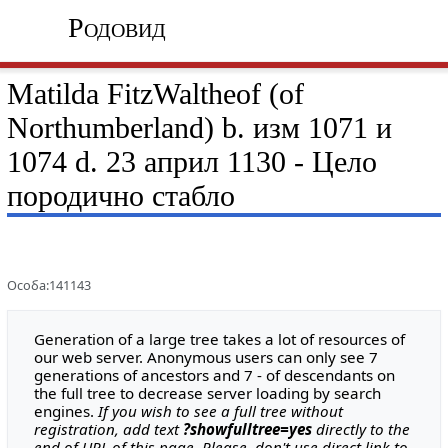
Родовид
Matilda FitzWaltheof (of
Northumberland) b. изм 1071 и
1074 d. 23 април 1130 - Цело
породично стабло
Особа:141143
Generation of a large tree takes a lot of resources of
our web server. Anonymous users can only see 7
generations of ancestors and 7 - of descendants on
the full tree to decrease server loading by search
engines.
If you wish to see a full tree without
registration, add text
?showfulltree=yes
directly to the
end of URL of this page. Please, don't use direct link to