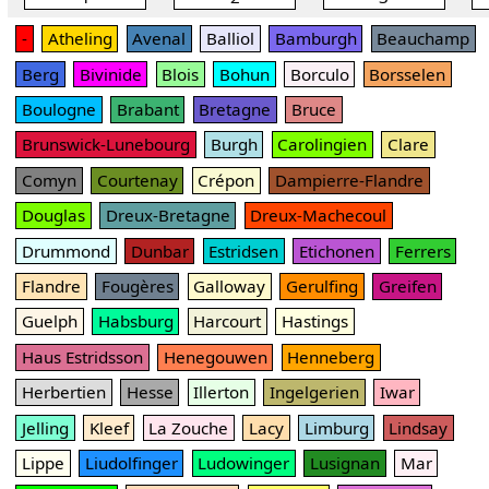
-
Atheling
Avenal
Balliol
Bamburgh
Beauchamp
Berg
Bivinide
Blois
Bohun
Borculo
Borsselen
Boulogne
Brabant
Bretagne
Bruce
Brunswick-Lunebourg
Burgh
Carolingien
Clare
Comyn
Courtenay
Crépon
Dampierre-Flandre
Douglas
Dreux-Bretagne
Dreux-Machecoul
Drummond
Dunbar
Estridsen
Etichonen
Ferrers
Flandre
Fougères
Galloway
Gerulfing
Greifen
Guelph
Habsburg
Harcourt
Hastings
Haus Estridsson
Henegouwen
Henneberg
Herbertien
Hesse
Illerton
Ingelgerien
Iwar
Jelling
Kleef
La Zouche
Lacy
Limburg
Lindsay
Lippe
Liudolfinger
Ludowinger
Lusignan
Mar