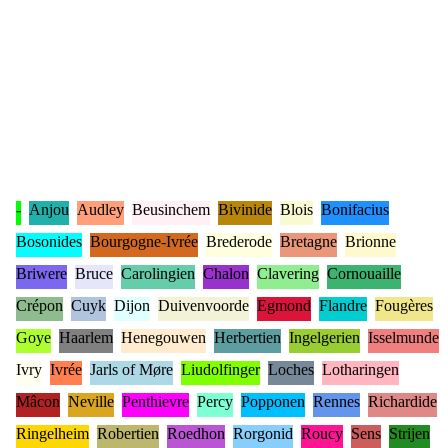
-
Anjou
Audley
Beusinchem
Bivinide
Blois
Bonifacius
Bosonides
Bourgogne-Ivrée
Brederode
Bretagne
Brionne
Briwere
Bruce
Carolingien
Chalon
Clavering
Cornouaille
Crépon
Cuyk
Dijon
Duivenvoorde
Egmond
Flandre
Fougères
Goye
Haarlem
Henegouwen
Herbertien
Ingelgerien
Isselmunde
Ivry
Ivrée
Jarls of Møre
Liudolfinger
Loches
Lotharingen
Mâcon
Neville
Penthievre
Percy
Popponen
Rennes
Richardide
Ringelheim
Robertien
Roedhon
Rorgonid
Roucy
Sens
Strijen