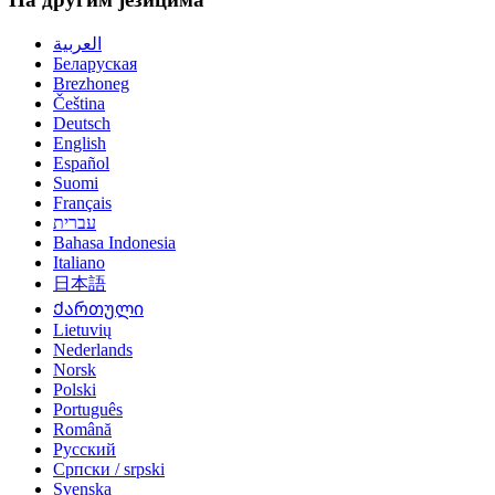
العربية
Беларуская
Brezhoneg
Čeština
Deutsch
English
Español
Suomi
Français
עברית
Bahasa Indonesia
Italiano
日本語
Ქართული
Lietuvių
Nederlands
Norsk
Polski
Português
Română
Русский
Српски / srpski
Svenska