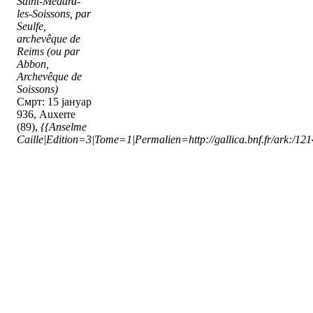
Saint-Medard-
les-Soissons, par
Seulfe,
archevêque de
Reims (ou par
Abbon,
Archevêque de
Soissons)
Смрт: 15 јануар
936, Auxerre
(89),
{{Anselme
Caille|Edition=3|Tome=1|Permalien=http://gallica.bnf.fr/ark:/1