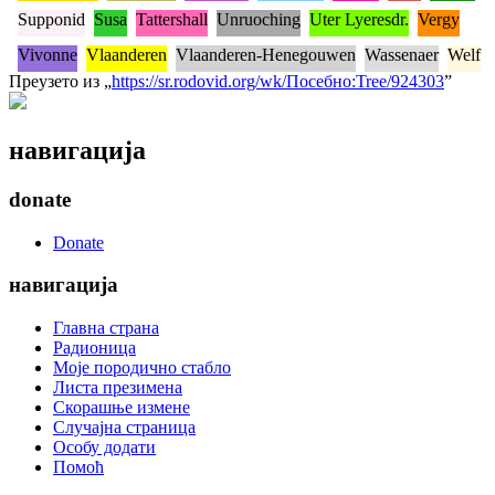
Supponid
Susa
Tattershall
Unruoching
Uter Lyeresdr.
Vergy
Vivonne
Vlaanderen
Vlaanderen-Henegouwen
Wassenaer
Welf
Преузето из „
https://sr.rodovid.org/wk/Посебно:Tree/924303
”
навигација
donate
Donate
навигација
Главна страна
Радионица
Моје породично стабло
Листа презимена
Скорашње измене
Случајна страница
Особу додати
Помоћ