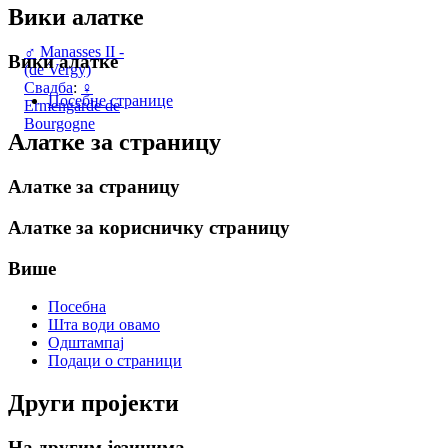
Вики алатке
♂
Manasses II -
Вики алатке
(de Vergy)
Свадба
:
♀
Посебне странице
Ermengarde de
Bourgogne
Алатке за страницу
Алатке за страницу
Алатке за корисничку страницу
Више
Посебна
Шта води овамо
Одштампај
Подаци о страници
Други пројекти
На другим језицима