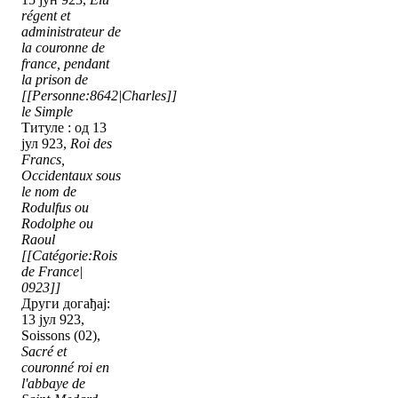
régent et
administrateur de
la couronne de
france, pendant
la prison de
[[Personne:8642|Charles]]
le Simple
Титуле : од 13
јул 923,
Roi des
Francs,
Occidentaux sous
le nom de
Rodulfus ou
Rodolphe ou
Raoul
[[Catégorie:Rois
de France|
0923]]
Други догађај:
13 јул 923,
Soissons (02),
Sacré et
couronné roi en
l'abbaye de