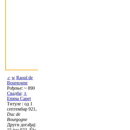
♂
w
Raoul de
Bourgogne
Рођење: ~ 890
Свадба
:
♀
Emma Capet
Титуле : од 1
септембар 921,
Duc de
Bourgogne
Други догађај:
15 јун 923,
Élu