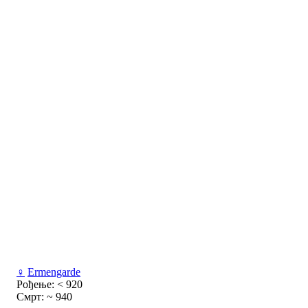
♀
Ermengarde
Рођење: < 920
Смрт: ~ 940