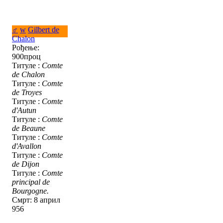
♂
w
Gilbert de
Chalon
Рођење:
900проц
Титуле :
Comte
de Chalon
Титуле :
Comte
de Troyes
Титуле :
Comte
d'Autun
Титуле :
Comte
de Beaune
Титуле :
Comte
d'Avallon
Титуле :
Comte
de Dijon
Титуле :
Comte
principal de
Bourgogne.
Смрт: 8 април
956