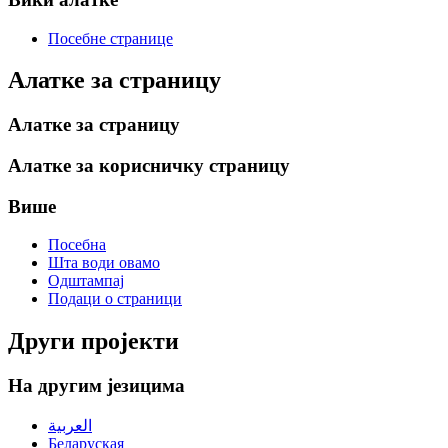
Посебне странице
Алатке за страницу
Алатке за страницу
Алатке за корисничку страницу
Више
Посебна
Шта води овамо
Одштампај
Подаци о страници
Други пројекти
На другим језицима
العربية
Беларуская