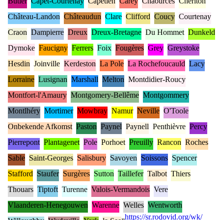
Butler
Capet-Courtenay
Capétien
Carey
Chaources
Cherlton
Château-Landon
Châteaudun
Clare
Clifford
Coucy
Courtenay
Craon
Dampierre
Dreux
Dreux-Bretagne
Du Hommet
Dunkeld
Dymoke
Faucigny
Ferrers
Foix
Fougères
Grey
Greystoke
Hesdin
Joinville
Kerdeston
La Pole
La Rochefoucauld
Lacy
Lorraine
Lusignan
Marshall
Melton
Montdidier-Roucy
Montfort-l'Amaury
Montgomery-Bellême
Montgommery
Montlhéry
Mortimer
Mowbray
Namur
Neville
O'Toole
Onbekende Afkomst
Paston
Paynel
Paynell
Penthièvre
Percy
Pierrepont
Plantagenet
Pole
Porhoet
Preuilly
Rancon
Roches
Sable
Saint-Georges
Salisbury
Savoyen
Soissons
Spencer
Stafford
Staufer
Surgères
Sutton
Taillefer
Talbot
Thiers
Thouars
Tiptoft
Turenne
Valois-Vermandois
Vere
Vlaanderen-Henegouwen
Warenne
Welles
Wentworth
„
https://sr.rodovid.org/wk/