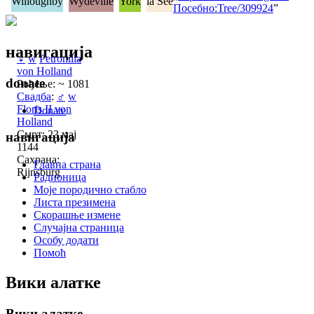
Willoughby
Wydeville
York
la See
Посебно:Tree/309924
”
навигација
♀
w
Petronilla
von Holland
donate
Рођење: ~ 1081
Свадба
:
♂
w
Floris II von
Donate
Holland
Смрт: 23 мај
навигација
1144
Сахрана:
Главна страна
Rijnsburg
Радионица
Моје породично стабло
Листа презимена
Скорашње измене
Случајна страница
Особу додати
Помоћ
Вики алатке
Вики алатке