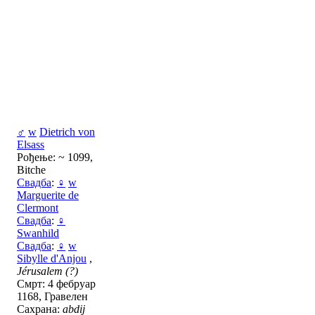
♂
w
Dietrich von
Elsass
Рођење: ~ 1099,
Bitche
Свадба
:
♀
w
Marguerite de
Clermont
Свадба
:
♀
Swanhild
Свадба
:
♀
w
Sibylle d'Anjou
,
Jérusalem (?)
Смрт: 4 фебруар
1168, Гравелен
Сахрана:
abdij