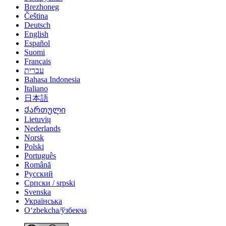
Brezhoneg
Čeština
Deutsch
English
Español
Suomi
Français
עברית
Bahasa Indonesia
Italiano
日本語
Ქართული
Lietuvių
Nederlands
Norsk
Polski
Português
Română
Русский
Српски / srpski
Svenska
Українська
Oʻzbekcha/ўзбекча