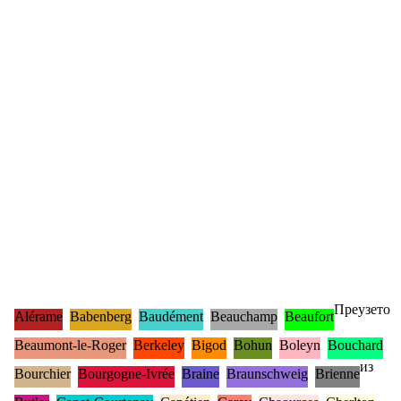
Преузето
Alérame
Babenberg
Baudément
Beauchamp
Beaufort
Beaumont-le-Roger
Berkeley
Bigod
Bohun
Boleyn
Bouchard
из
Bourchier
Bourgogne-Ivrée
Braine
Braunschweig
Brienne