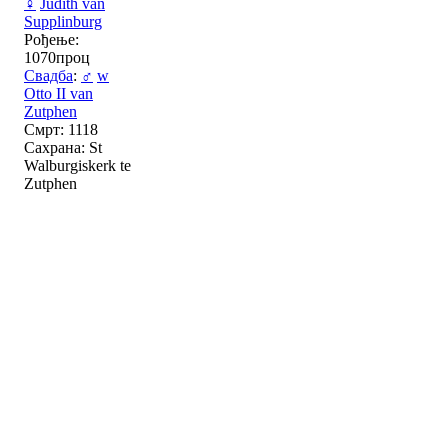
♀
Judith van
Supplinburg
Рођење:
1070проц
Свадба
:
♂
w
Otto II van
Zutphen
Смрт: 1118
Сахрана: St
Walburgiskerk te
Zutphen