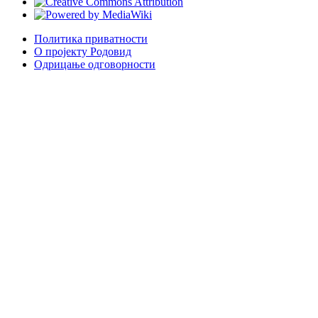
Политика приватности
О пројекту Родовид
Одрицање одговорности