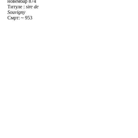
новембар 874
Титуле :
sire de
Souvigny
Смрт: ~ 953