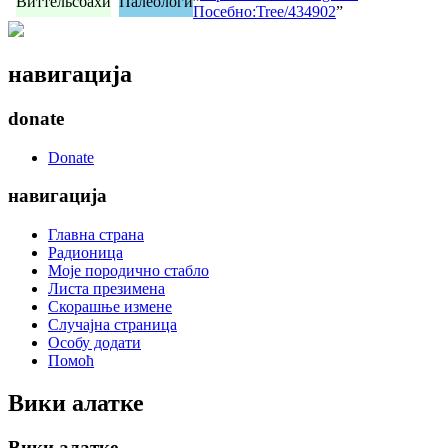
Виттельсбахи
Палеологи
Посебно:Tree/434902
”
навигација
donate
Donate
навигација
Главна страна
Радионица
Моје породично стабло
Листа презимена
Скорашње измене
Случајна страница
Особу додати
Помоћ
Вики алатке
Вики алатке