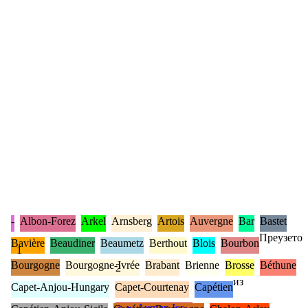
-
Albon-Forez
Arkel
Arnsberg
Artois
Auvergne
Bar
Bastet
Преузето
Bavière
Beaudiner
Beaumetz
Berthout
Blois
Bourbon
1
Bourgogne
Bourgogne-Ivrée
Brabant
Brienne
Brosse
Béthune
2
из
Capet-Anjou-Hungary
Capet-Courtenay
Capétien
♂
w
Aymon Ier