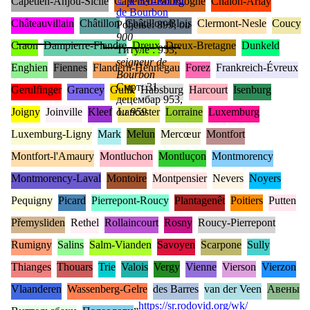
Capétien-Anjou-Sicile
Capétien-Bourgogne
Chalon-Arlay
de Bourbon
Châteauvillain
Châtillon
Châtillon-Blois
Clermont-Nesle
Coucy
Рођење: 899,
ou
900
Craon
Dampierre-Flandre
Dreux
Dreux-Bretagne
Dunkeld
Титуле : 953,
seigneur de
Enghien
Fiennes
Flandern-Hennegau
Forez
Frankreich-Évreux
Bourbon
Смрт: 31
Gerulfinger
Grancey
Gulik
Habsburg
Harcourt
Isenburg
децембар 953,
Joigny
Joinville
Kleef
ou 959
Lancaster
Lorraine
Luxemburg
Luxemburg-Ligny
Mark
Melun
Mercœur
Montfort
Montfort-l'Amaury
Montluchon
Montluçon
Montmorency
Montmorency-Laval
Montoire
Montpensier
Nevers
Noyers
Pequigny
Picard
Pierrepont-Roucy
Plantagenêt
Poitiers
Putten
Přemysliden
Rethel
Rollaincourt
Rosny
Roucy-Pierrepont
Rumigny
Salins
Salm-Vianden
Savoyen
Scarpone
Sully
Thianges
Thouars
Trie
Valois
Vergy
Vienne
Vierson
Vierzon
Vlaanderen
Wassenberg-Gelre
des Barres
van der Veen
Авены
„
https://sr.rodovid.org/wk/