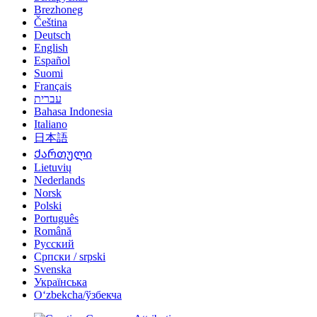
Brezhoneg
Čeština
Deutsch
English
Español
Suomi
Français
עברית
Bahasa Indonesia
Italiano
日本語
Ქართული
Lietuvių
Nederlands
Norsk
Polski
Português
Română
Русский
Српски / srpski
Svenska
Українська
Oʻzbekcha/ўзбекча