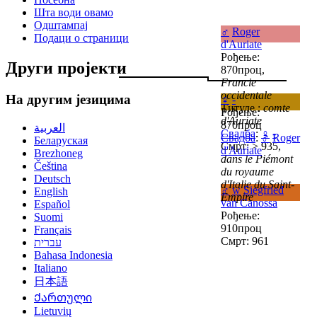
Шта води овамо
Одштампај
♂
Roger
Подаци о страници
d'Auriate
Рођење:
Други пројекти
870проц,
Francie
occidentale
На другим језицима
♀
-
Титуле :
comte
Рођење:
d'Auriate
870проц
العربية
Свадба
:
♀
-
Свадба
:
♂
Roger
Беларуская
Смрт: > 935,
d'Auriate
Brezhoneg
dans le Piémont
Čeština
du royaume
Deutsch
d'Italie du Saint-
♂
w
Siegfried
English
Empire
van Canossa
Español
Рођење:
Suomi
910проц
Français
Смрт: 961
עברית
Bahasa Indonesia
Italiano
日本語
Ქართული
Lietuvių