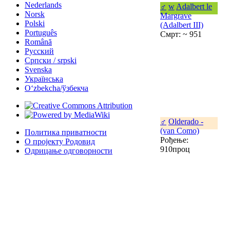
Nederlands
♂
w
Adalbert le
Norsk
Margrave
Polski
(Adalbert III)
Português
Смрт: ~ 951
Română
Русский
Српски / srpski
Svenska
Українська
Oʻzbekcha/ўзбекча
♂
Olderado -
(van Como)
Политика приватности
Рођење:
О пројекту Родовид
910проц
Одрицање одговорности