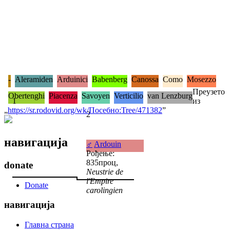
-
Aleramiden
Arduinici
Babenberg
Canossa
Como
Mosezzo
Преузето
Obertenghi
Piacenza
Savoyen
Verticilio
van Lenzburg
1
из
„
https://sr.rodovid.org/wk/Посебно:Tree/471382
”
2
навигација
♂
Ardouin
Рођење:
835проц,
donate
Neustrie de
l'Empire
Donate
carolingien
навигација
Главна страна