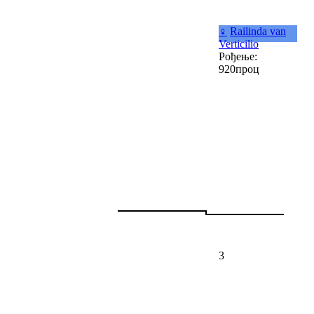
♀
Railinda van
Verticilio
Рођење:
920проц
3