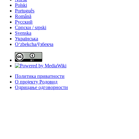
Polski
Português
Română
Русский
Српски / srpski
Svenska
Українська
Oʻzbekcha/ўзбекча
Политика приватности
О пројекту Родовид
Одрицање одговорности