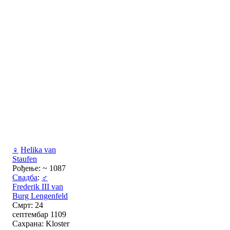
♀
Helika van
Staufen
Рођење: ~ 1087
Свадба
:
♂
Frederik III van
Burg Lengenfeld
Смрт: 24
септембар 1109
Сахрана: Kloster