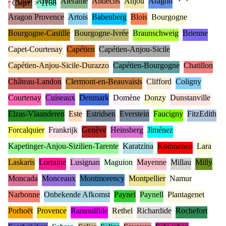
-
Aigle
Albon
Alérame
Andechs
Anjou
Aragon
Смрт: > 1168
Aragon Provence
Artois
Babenberg
Blois
Bourgogne
Bourgogne-Castille
Bourgogne-Ivrée
Braunschweig
Brienne
Capet-Courtenay
Capétien
Capétien-Anjou-Sicile
Capétien-Anjou-Sicile-Durazzo
Capétien-Bourgogne
Chatillon
Château-Landon
Clermont-en-Beauvaisis
Clifford
Coligny
Courtenay
Cuiseaux
Denmark
Domène
Donzy
Dunstanville
Elzas-Vlaanderen
Este
Estridsen
Everstein
Faucigny
FitzEdith
Forcalquier
Frankrijk
Genève
Heinsberg
Jiménez
Kapetinger-Anjou-Sizilien-Tarente
Karatzina
Komnenen
Lara
Laskaris
Lorraine
Lusignan
Maguion
Mayenne
Millau
Milly
Moncada
Monceaux
Montmorency
Montpellier
Namur
Narbonne
Onbekende Afkomst
Paynel
Paynell
Plantagenet
Porhoët
Provence
Ramnulfide
Rethel
Richardide
Rochefort