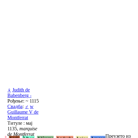
♀
Judith de
Babenberg -
Рођење: ~ 1115
Свадба
:
♂
w
Guillaume V de
Montferrat
Титуле : мај
1135,
marquise
de Montferrat
Преузето из