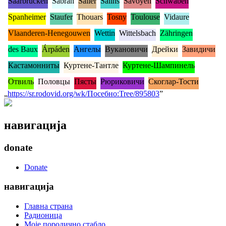
Saarbrücken
Sabran
Salier
Salins
Savoyen
Schwaben
Spanheimer
Staufer
Thouars
Tosny
Toulouse
Vidaure
Vlaanderen-Henegouwen
Wettin
Wittelsbach
Zähringen
des Baux
Árpáden
Ангелы
Вукановичи
Дрейки
Завидичи
Кастамонниты
Куртене-Тантле
Куртене-Шампинель
Отвиль
Половцы
Пясты
Рюриковичи
Скоглар-Тости
„
https://sr.rodovid.org/wk/Посебно:Tree/895803
”
навигација
donate
Donate
навигација
Главна страна
Радионица
Моје породично стабло