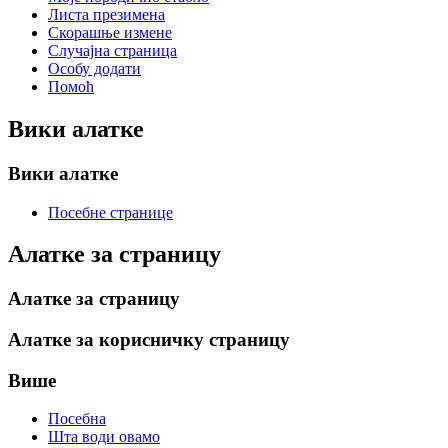
Листа презимена
Скорашње измене
Случајна страница
Особу додати
Помоћ
Вики алатке
Вики алатке
Посебне странице
Алатке за страницу
Алатке за страницу
Алатке за корисничку страницу
Више
Посебна
Шта води овамо