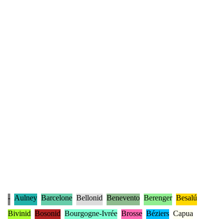
-
Aulney
Barcelone
Bellonid
Benevento
Berenger
Besalú
Bivinid
Bosonid
Bourgogne-Ivrée
Brosse
Béziers
Capua