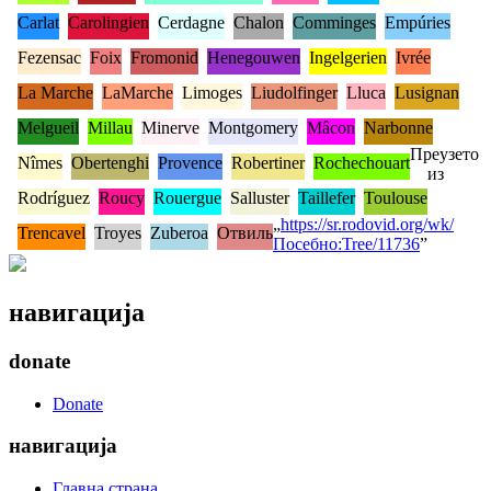
Carlat
Carolingien
Cerdagne
Chalon
Comminges
Empúries
Fezensac
Foix
Fromonid
Henegouwen
Ingelgerien
Ivrée
La Marche
LaMarche
Limoges
Liudolfinger
Lluca
Lusignan
Melgueil
Millau
Minerve
Montgomery
Mâcon
Narbonne
Преузето
Nîmes
Obertenghi
Provence
Robertiner
Rochechouart
из
Rodríguez
Roucy
Rouergue
Salluster
Taillefer
Toulouse
„
https://sr.rodovid.org/wk/
Trencavel
Troyes
Zuberoa
Отвиль
Посебно:Tree/11736
”
навигација
donate
Donate
навигација
Главна страна