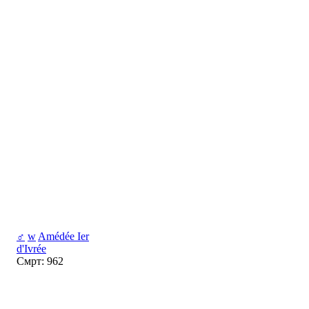
♂
w
Amédée Ier
d'Ivrée
Смрт: 962