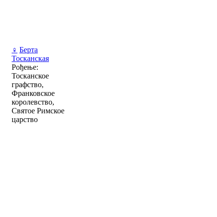
♀
Берта
Тосканская
Рођење:
Тосканское
графство,
Франковское
королевство,
Святое Римское
царство