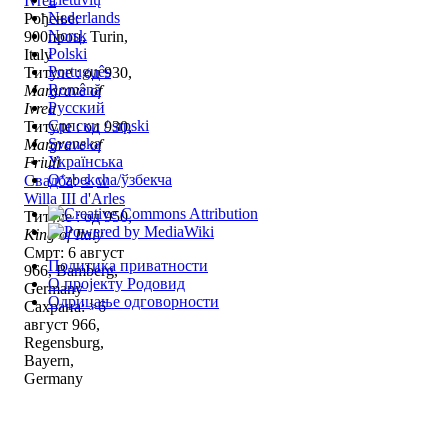
Ivrea
Nederlands
Рођење:
Norsk
900проц, Turin,
Polski
Italy
Português
Титуле : од 930,
Română
Margrave of
Русский
Ivrea
Српски / srpski
Титуле : од 930,
Svenska
Margrave of
Українська
Friuli
Oʻzbekcha/ўзбекча
Свадба
:
♀
w
Willa III d'Arles
Титуле : од 950,
King of Italy
Смрт: 6 август
Политика приватности
966, Bamberg,
О пројекту Родовид
Germany
Одрицање одговорности
Сахрана: >6
август 966,
Regensburg,
Bayern,
Germany