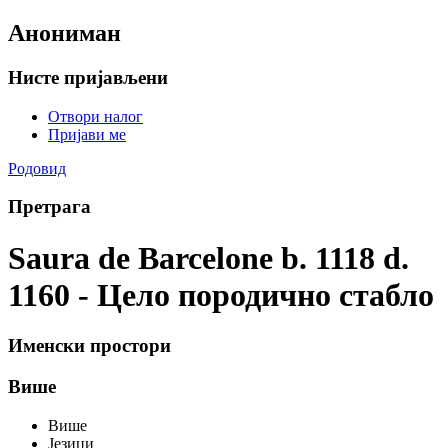
Анониман
Нисте пријављени
Отвори налог
Пријави ме
Родовид
Претрага
Saura de Barcelone b. 1118 d.
1160 - Цело породично стабло
Именски простори
Више
Више
Језици