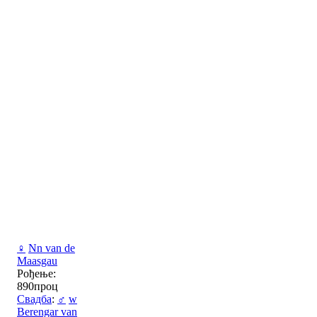
♀
Nn van de
Maasgau
Рођење:
890проц
Свадба
:
♂
w
Berengar van