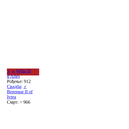
♀
w
Willa III
d'Arles
Рођење: 912
Свадба
:
♂
Berengar II of
Ivrea
Смрт: > 966