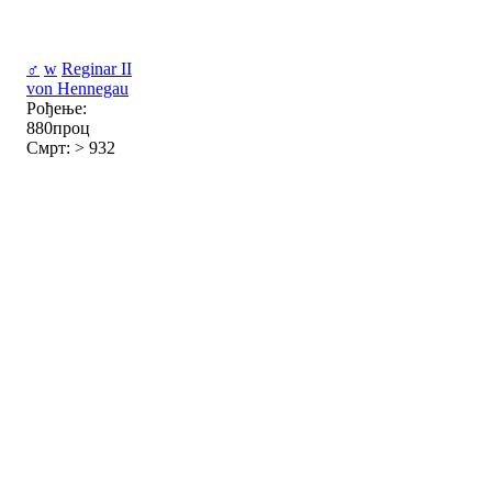
♂
w
Reginar II
von Hennegau
Рођење:
880проц
Смрт: > 932