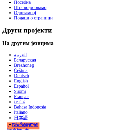
Посебна
Шта води овамо
Одштампај
Подаци о страници
Други пројекти
На другим језицима
العربية
Беларуская
Brezhoneg
Čeština
Deutsch
English
Español
Suomi
Français
עברית
Bahasa Indonesia
Italiano
日本語
Ქართული
♂
Berengar II of
Lietuvių