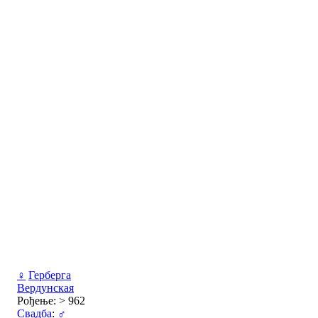
♀
Герберга
Вердунская
Рођење: > 962
Свадба
:
♂