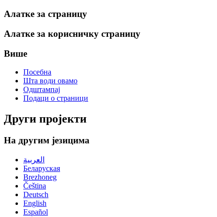
Алатке за страницу
Алатке за корисничку страницу
Више
Посебна
Шта води овамо
Одштампај
Подаци о страници
Други пројекти
На другим језицима
العربية
Беларуская
Brezhoneg
Čeština
Deutsch
English
Español