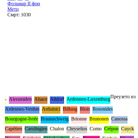
Фольмар II фон
Метц
Смрт: 1030
Преузето из
-
Aleramiden
Alsace
Altdorf
Ardennen-Luxemburg
Ardennes-Verdun
Arduinici
Billung
Blois
Bosonides
Bourgogne-Ivrée
Braunschweig
Brionne
Brunonen
Canossa
Capétien
Carolingien
Chalon
Chryselios
Como
Crépon
Cuyck