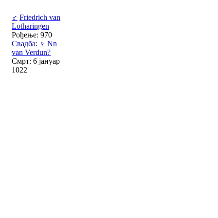
♂
Friedrich van
Lotharingen
Рођење: 970
Свадба
:
♀
Nn
van Verdun?
Смрт: 6 јануар
1022