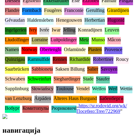
Diessen
Egisheim
Ekkehardiner
Este
Ezzonen
Fairhair
Filsgau
Flandre
Formbach
Fougères
Franconie
Gerulfing
Girardijnen
Gévaudan
Haldensleben
Henegouwen
Herbertian
Hugonid
Ingelgerien
Ivry
Ivrée
Iwar
Jelling
Konradijnen
Leuven
Liudolfinger
Lorraine
Luitpoldinger
Metz
Munso
Mâcon
Namen
Norway
Obertenghi
Orlamünde
Piasten
Provence
Quinzigau
Ramnulfide
Rennes
Richardide
Robertiner
Roucy
Saarbrücken
Sabbioneta
Saksen Billung
Salier
Savoyen
Schwaben
Schweinfurt
Sieghardinger
Stade
Staufer
Supplinburg
Słowiańscy
Toulouse
Vendel
Welfen
Werl
Wettin
van Lenzburg
Árpáden
Älteres Haus Burgund
Бабенберги
„
https://sr.rodovid.org/wk/
Вобург
Комитопулы
Рюриковичі
Посебно:Tree/722969
”
навигација