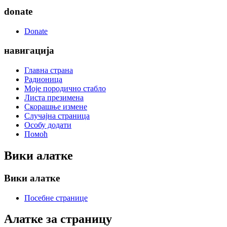
donate
Donate
навигација
Главна страна
Радионица
Моје породично стабло
Листа презимена
Скорашње измене
Случајна страница
Особу додати
Помоћ
Вики алатке
Вики алатке
Посебне странице
Алатке за страницу