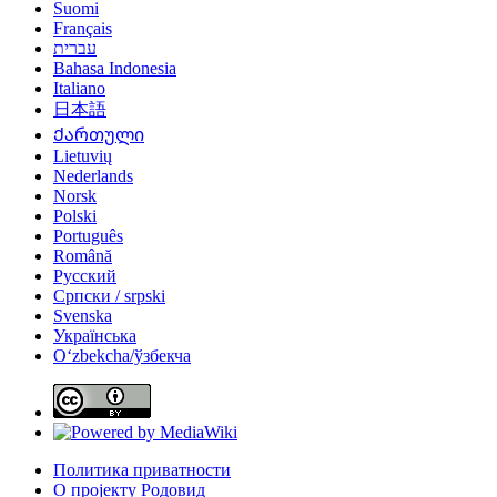
Suomi
Français
עברית
Bahasa Indonesia
Italiano
日本語
Ქართული
Lietuvių
Nederlands
Norsk
Polski
Português
Română
Русский
Српски / srpski
Svenska
Українська
Oʻzbekcha/ўзбекча
Политика приватности
О пројекту Родовид