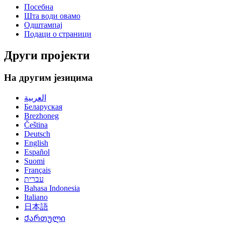
Посебна
Шта води овамо
Одштампај
Подаци о страници
Други пројекти
На другим језицима
العربية
Беларуская
Brezhoneg
Čeština
Deutsch
English
Español
Suomi
Français
עברית
Bahasa Indonesia
Italiano
日本語
Ქართული