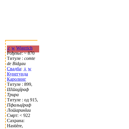
♂
w
Wigerich
Рођење: ~ 870
Титуле :
comte
de Bidgau
Свадба
:
♀
w
Кунегунда
Каролинг
Титуле : 899,
Штадграф
Трира
Титуле : од 915,
Пфальцграф
Лотарингии
Смрт: < 922
Сахрана:
Hastière,