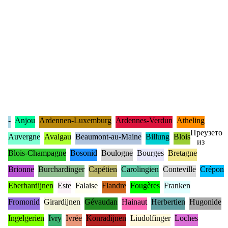
-
Anjou
Ardennen-Luxemburg
Ardennes-Verdun
Atheling
Преузето
Auvergne
Avalgau
Beaumont-au-Maine
Billung
Blois
из
Blois-Champagne
Bosonid
Boulogne
Bourges
Bretagne
Brionne
Burchardinger
Capétien
Carolingien
Conteville
Crépon
Eberhardijnen
Este
Falaise
Flandre
Fougères
Franken
Fromonid
Girardijnen
Gévaudan
Hainaut
Herbertien
Hugonide
Ingelgerien
Ivry
Ivrée
Konradijnen
Liudolfinger
Loches