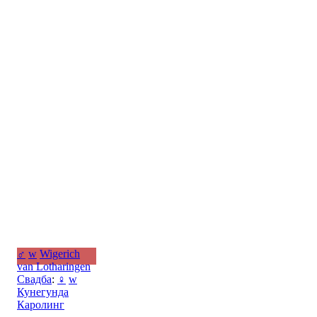
♂
w
Wigerich
van Lotharingen
Свадба
:
♀
w
Кунегунда
Каролинг