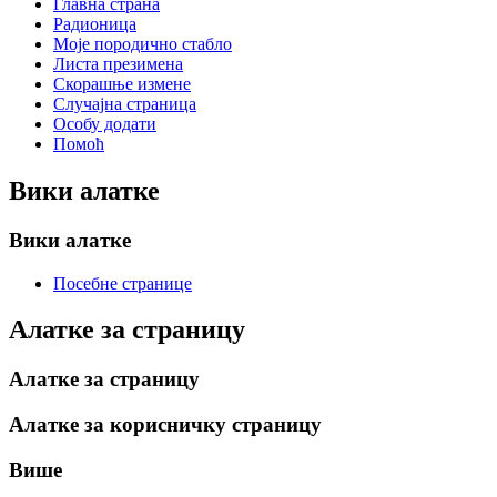
Главна страна
Радионица
Моје породично стабло
Листа презимена
Скорашње измене
Случајна страница
Особу додати
Помоћ
Вики алатке
Вики алатке
Посебне странице
Алатке за страницу
Алатке за страницу
Алатке за корисничку страницу
Више