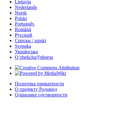
Lietuvių
Nederlands
Norsk
Polski
Português
Română
Русский
Српски / srpski
Svenska
Українська
Oʻzbekcha/ўзбекча
Политика приватности
О пројекту Родовид
Одрицање одговорности