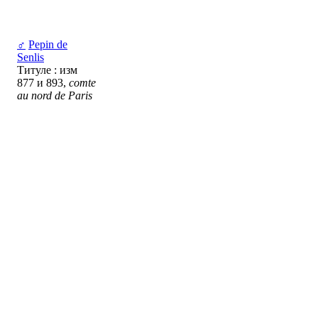
♂
Pepin de
Senlis
Титуле : изм
877 и 893,
comte
au nord de Paris