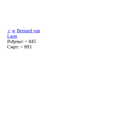
♂
w
Bernard van
Laon
Рођење: ~ 845
Смрт: < 893