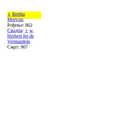
♀
Bertha
Morvois
Рођење: 862
Свадба
:
♂
w
Herbert Ier de
Vermandois
Смрт: 907