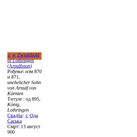
♂
w
Zwentibold
of Lothringen
(Arnulfsson)
Рођење: изм 870
и 871,
unehelicher Sohn
von Arnulf von
Kärnten
Титуле : од 895,
König,
Lothringen
Свадба
:
♀
Ода
Саська
Смрт: 13 август
900