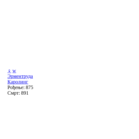
♀
w
Эрментруда
Каролинг
Рођење: 875
Смрт: 891