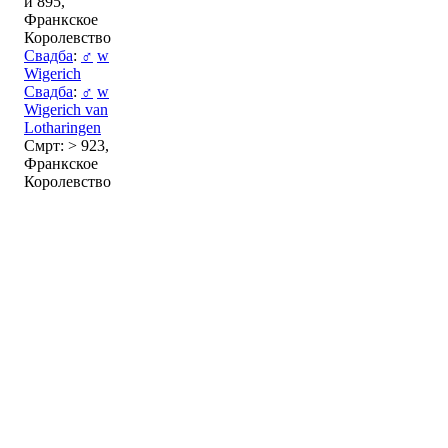
и 895,
Франкское
Королевство
Свадба
:
♂
w
Wigerich
Свадба
:
♂
w
Wigerich van
Lotharingen
Смрт: > 923,
Франкское
Королевство