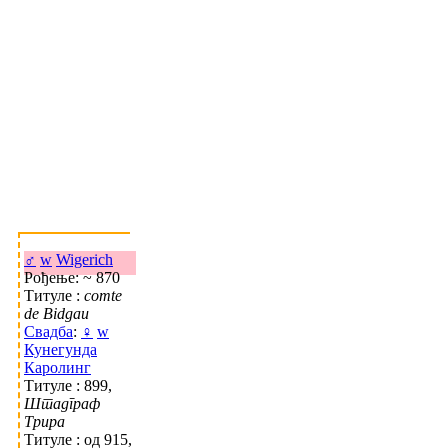
♂
w
Wigerich
Рођење: ~ 870
Титуле :
comte
de Bidgau
Свадба
:
♀
w
Кунегунда
Каролинг
Титуле : 899,
Штадграф
Трира
Титуле : од 915,