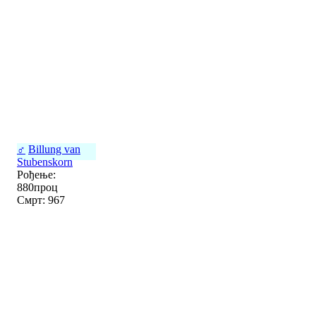
♂
Billung van
Stubenskorn
Рођење:
880проц
Смрт: 967