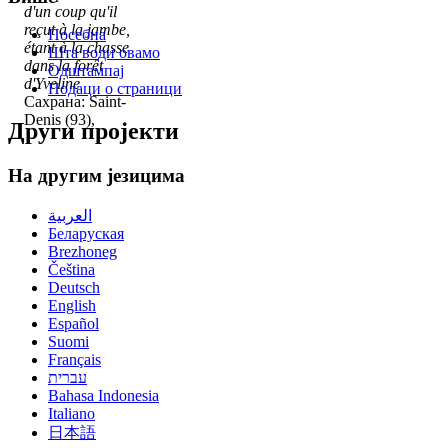
d'un coup qu'il
reçut à la jambe,
Посебна
étant à la chasse
Шта води овамо
dans la forêt
Одштампај
d'Yveline
Подаци о страници
Сахрана: Saint-
Denis (93),
Други пројекти
На другим језицима
العربية
Беларуская
Brezhoneg
Čeština
Deutsch
English
Español
Suomi
Français
עברית
Bahasa Indonesia
Italiano
日本語