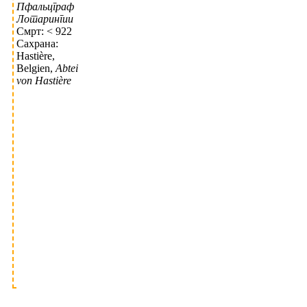
Пфальцграф
Лотарингии
Смрт: < 922
Сахрана:
Hastière,
Belgien,
Abtei
von Hastière