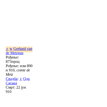
♂
w
Gerhard van
de Metzgau
Рођење:
875проц
Рођење: изм 890
и 910,
comte de
Metz
Свадба
:
♀
Ода
Саська
Смрт: 22 јун
910