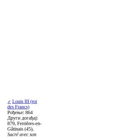
♂
Louis III (roi
des Francs)
Рођење: 864
Други догађај:
879, Ferrières-en-
Gâtinais (45),
Sacré avec son