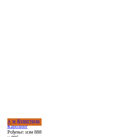
♀
w
Кунегунда
Каролинг
Рођење: изм 888