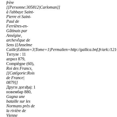
frère
[[Personne:305812|Carloman]]
à l'abbaye Saint-
Pierre et Saint-
Paul de
Ferrières-en-
Gâtinais par
Anségise,
archevêque de
Sens
{{Anselme
Caille|Edition=3|Tome=1|Permalien=http://gallica.bnf.fr/ark:/1
Титуле : 11
април 879,
Compiègne (60),
Roi des Francs,
[[Catégorie:Rois
de France|
0879]]
Други догађај: 1
новембар 880,
Gagna une
bataille sur les
Normans près de
la rivière de
Vienne