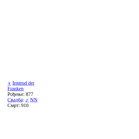
♀
Irmtrud der
Franken
Рођење: 877
Свадба
:
♂
NN
Смрт: 910