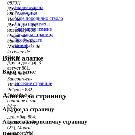
0879]]
Главна страна
Други догађај:
Радионица
880,
Assiégea
Моје породично стабло
Vienne
Листа презимена
Други догађај: 1
Скорашње измене
новембар 880,
Случајна страница
Gagna une
Особу додати
bataille sur les
Помоћ
Normans près de
la rivière de
Вики алатке
Vienne
Други догађај: 3
август 881,
Вики алатке
Bataille de
Saucourt-en-
Посебне странице
Vimeu
Рођење: 882,
Алатке за страницу
Succéda à la
couronne à son
frère
Алатке за страницу
Смрт: 6
децембар 884,
Алатке за корисничку страницу
Lyons-la-Forêt
(27),
Mourut
sans postérité
Више