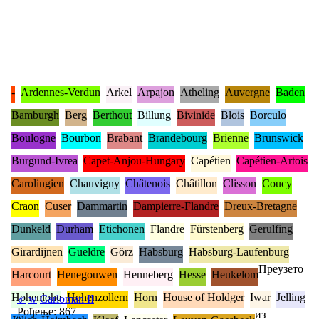
-
Ardennes-Verdun
Arkel
Arpajon
Atheling
Auvergne
Baden
Bamburgh
Berg
Berthout
Billung
Bivinide
Blois
Borculo
Boulogne
Bourbon
Brabant
Brandebourg
Brienne
Brunswick
Burgund-Ivrea
Capet-Anjou-Hungary
Capétien
Capétien-Artois
Carolingien
Chauvigny
Châtenois
Châtillon
Clisson
Coucy
Craon
Cuser
Dammartin
Dampierre-Flandre
Dreux-Bretagne
Dunkeld
Durham
Etichonen
Flandre
Fürstenberg
Gerulfing
Girardijnen
Gueldre
Görz
Habsburg
Habsburg-Laufenburg
Преузето
Harcourt
Henegouwen
Henneberg
Hesse
Heukelom
Hohenlohe
Hohenzollern
Horn
House of Holdger
Iwar
Jelling
♂
w
Carloman II
Рођење: 867
из