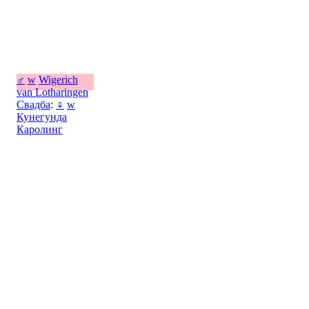
♂
w
Wigerich
van Lotharingen
Свадба
:
♀
w
Кунегунда
Каролинг