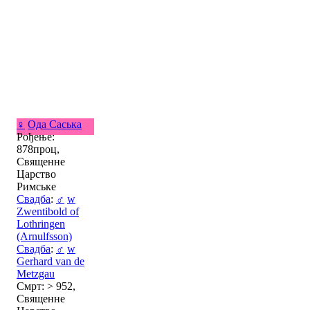
♀
Ода Саська
Рођење:
878проц,
Священне
Царство
Римське
Свадба
:
♂
w
Zwentibold of
Lothringen
(Arnulfsson)
Свадба
:
♂
w
Gerhard van de
Metzgau
Смрт: > 952,
Священне