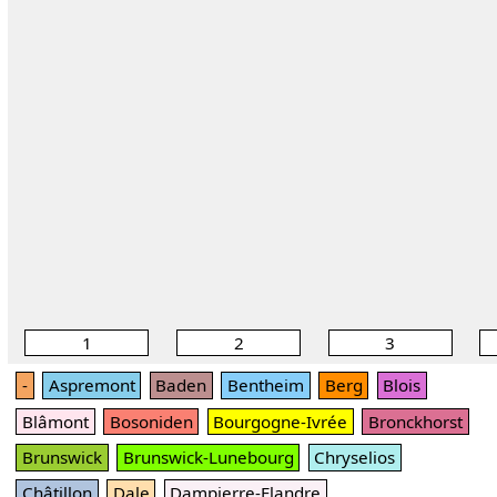
1
2
3
-
Aspremont
Baden
Bentheim
Berg
Blois
Blâmont
Bosoniden
Bourgogne-Ivrée
Bronckhorst
Brunswick
Brunswick-Lunebourg
Chryselios
Châtillon
Dale
Dampierre-Flandre