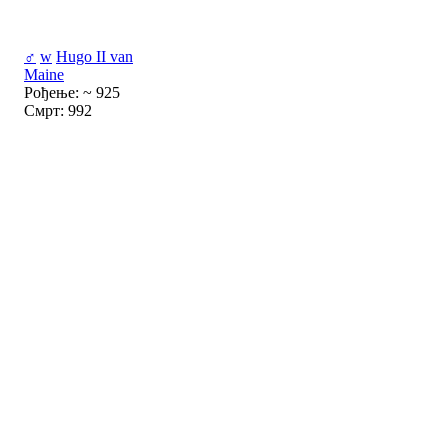
♂
w
Hugo II van
Maine
Рођење: ~ 925
Смрт: 992