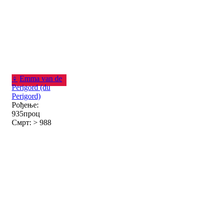
♀
Emma van de
Perigord (du
Perigord)
Рођење:
935проц
Смрт: > 988