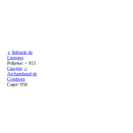
♀
Ildéarde de
Limoges
Рођење: ~ 915
Свадба
:
♂
Archambaud de
Comborn
Смрт: 950