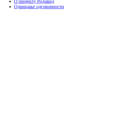
О пројекту Родовид
Одрицање одговорности