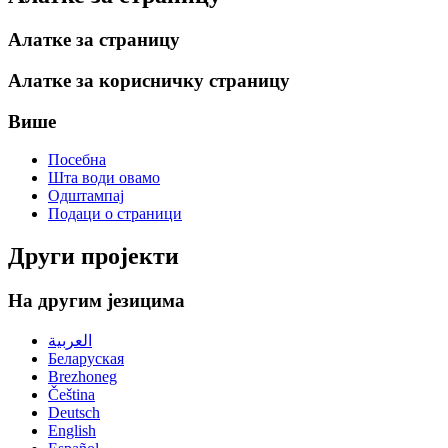
Алатке за страницу
Алатке за корисничку страницу
Више
Посебна
Шта води овамо
Одштампај
Подаци о страници
Други пројекти
На другим језицима
العربية
Беларуская
Brezhoneg
Čeština
Deutsch
English