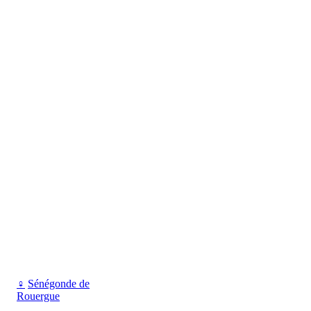
♀
Sénégonde de
Rouergue