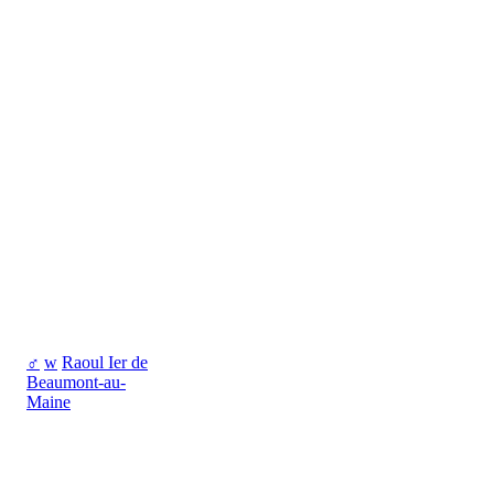
♂
w
Raoul Ier de
Beaumont-au-
Maine