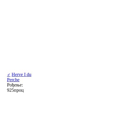
♂
Herve I du
Perche
Рођење:
925проц