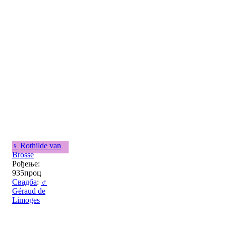
♀
Rothilde van
Brosse
Рођење:
935проц
Свадба
:
♂
Géraud de
Limoges