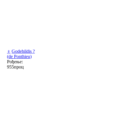
♀
Godehildis ?
(de Ponthieu)
Рођење:
955проц