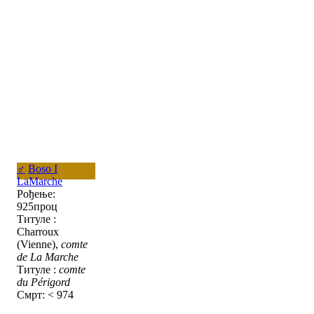
♂
Boso I
LaMarche
Рођење:
925проц
Титуле :
Charroux
(Vienne),
comte
de La Marche
Титуле :
comte
du Périgord
Смрт: < 974