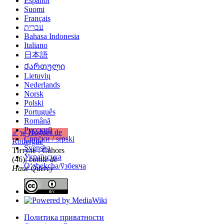
Español
Suomi
Français
עברית
Bahasa Indonesia
Italiano
日本語
Ქართული
Lietuvių
Nederlands
Norsk
Polski
Português
Română
Русский
♂
w
Hugues de
Српски / srpski
Rouergue
Svenska
Титуле : Cahors
Українська
(46),
comte de
Oʻzbekcha/ўзбекча
Haut-Quercy
Политика приватности