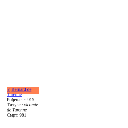
♂
Bernard de
Turenne
Рођење: ~ 915
Титуле :
vicomte
de Turenne
Смрт: 981