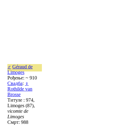
♂
Géraud de
Limoges
Рођење: ~ 910
Свадба
:
♀
Rothilde van
Brosse
Титуле : 974,
Limoges (87),
vicomte de
Limoges
Смрт: 988