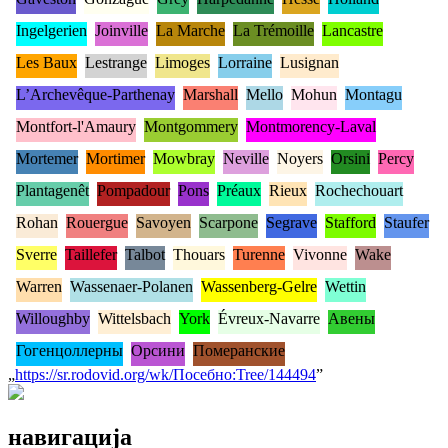
Ingelgerien
Joinville
La Marche
La Trémoille
Lancastre
Les Baux
Lestrange
Limoges
Lorraine
Lusignan
L’Archevêque-Parthenay
Marshall
Mello
Mohun
Montagu
Montfort-l'Amaury
Montgommery
Montmorency-Laval
Mortemer
Mortimer
Mowbray
Neville
Noyers
Orsini
Percy
Plantagenêt
Pompadour
Pons
Préaux
Rieux
Rochechouart
Rohan
Rouergue
Savoyen
Scarpone
Segrave
Stafford
Staufer
Sverre
Taillefer
Talbot
Thouars
Turenne
Vivonne
Wake
Warren
Wassenaer-Polanen
Wassenberg-Gelre
Wettin
Willoughby
Wittelsbach
York
Évreux-Navarre
Авены
Гогенцоллерны
Орсини
Померанские
„
https://sr.rodovid.org/wk/Посебно:Tree/144494
”
навигација