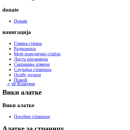
donate
Donate
навигација
Главна страна
Радионица
Моје породично стабло
Листа презимена
Скорашње измене
Случајна страница
Особу додати
Помоћ
♂
de Rouergue
Вики алатке
Вики алатке
Посебне странице
Алатке за страницу