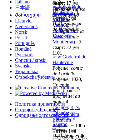
Italiano
Sicile
Смрт: 17 јул
1057
♂
w
Serlon de
日本語
Свадба
:
♀
w
1085, Atheras
Сахрана:
Église
Hauteville
Éremburge de
(Kefalonia)
Ქართული
de Montoglio
Титуле : од
Mortain
,
2
Сахрана:
Lietuvių
1041,
seigneur
Свадба
:
♀
w
Venosa,
Nederlands
de Hauteville
Adélaïde del
Collégiale de la
Norsk
Vasto (de
Sainte Trinité
Polski
Montferrat)
,
3
Português
Смрт: 22 јун
Română
1101
Русский
♂
w
Godefroi de
Српски / srpski
Hauteville
Svenska
Рођење:
comte
Українська
de Loritello.
Oʻzbekcha/ўзбекча
Рођење: 1020,
Cotentin
Број брака:
2
Број деце:
au
moins 4
Политика приватности
Свадба
:
♀
N.
О пројекту Родовид
Свадба
:
♀
♂
w
Wilhelm
Одрицање одговорности
Theodora di
Eisenarm
Salerno
Рођење: ~ 1005
Титуле : од
Титуле : од
1041, Hauteville-
септембар 1042,