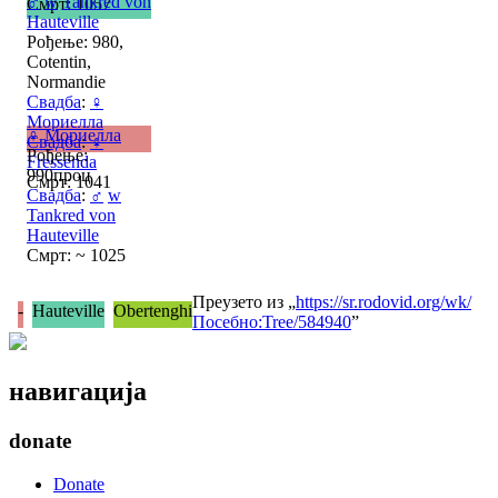
♂
w
Tankred von
Смрт: 1057
Hauteville
Рођење: 980,
Cotentin,
Normandie
Свадба
:
♀
Мориелла
♀
Мориелла
Свадба
:
♀
Рођење:
Fressenda
990проц
Смрт: 1041
Свадба
:
♂
w
Tankred von
Hauteville
Смрт: ~ 1025
Преузето из „
https://sr.rodovid.org/wk/
-
Hauteville
Obertenghi
Посебно:Tree/584940
”
навигација
donate
Donate