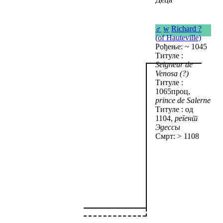
♂
w
Richard ?
(of Hauteville)
Рођење: ~ 1045
Титуле :
Seigneur de
Venosa (?)
Титуле :
1065проц,
prince de Salerne
Титуле : од
1104,
регент
Эдессы
Смрт: > 1108