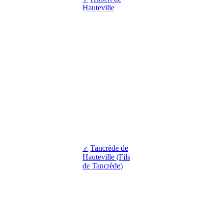
Hauteville
♂
Tancrède de
Hauteville (Fils
de Tancrède)