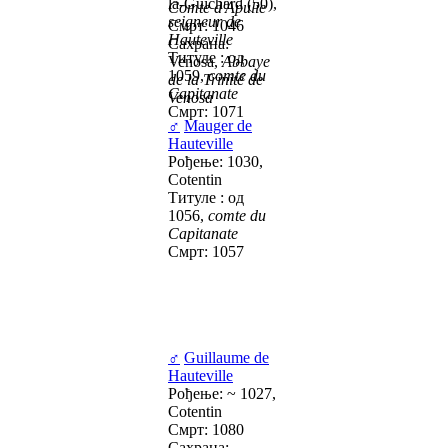
la-Guichard (50),
Comte d'Apulie
seigneur de
Смрт: 1046
Hauteville
Сахрана:
Титуле : од
Venosa,
Abbaye
1059,
comte du
de la Trinité de
Capitanate
Venosa
Смрт: 1071
♂
Mauger de
Hauteville
Рођење: 1030,
Cotentin
Титуле : од
1056,
comte du
Capitanate
Смрт: 1057
♂
Guillaume de
Hauteville
Рођење: ~ 1027,
Cotentin
Смрт: 1080
Сахрана: