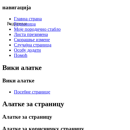
навигација
Главна страна
Родитељи
Радионица
Моје породично стабло
Листа презимена
Скорашње измене
Случајна страница
Особу додати
Помоћ
Вики алатке
Вики алатке
Посебне странице
Алатке за страницу
Алатке за страницу
Алатке за корисничку страницу