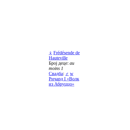
♀
Frédésende de
Hauteville
Број деце:
au
moins 1
Свадба
:
♂
w
Ричард I «Волк
из Абруццо»