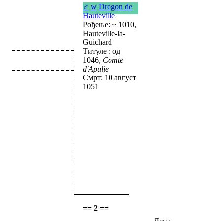
♂
w
Drogon de
Hauteville
Рођење: ~ 1010,
Hauteville-la-
Guichard
Титуле : од
1046,
Comte
d'Apulie
Смрт: 10 август
1051
== 2 ==
Деца