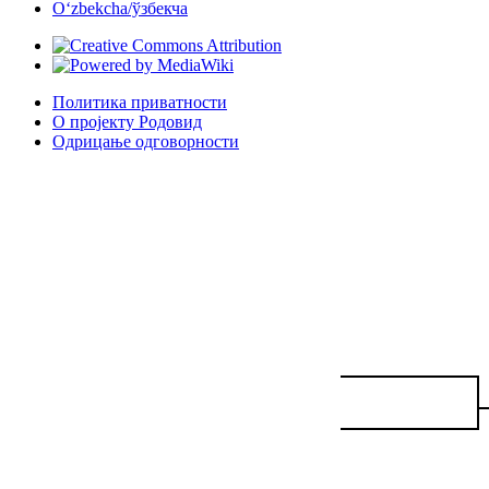
Oʻzbekcha/ўзбекча
Политика приватности
О пројекту Родовид
Одрицање одговорности