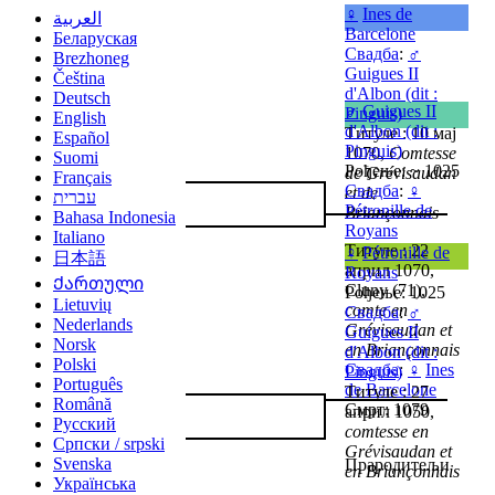
♀
Ines de
العربية
Barcelone
Беларуская
Свадба
:
♂
Brezhoneg
Guigues II
Čeština
d'Albon (dit :
Deutsch
♂
Guigues II
Pinguis)
English
d'Albon (dit :
Титуле : 10 мај
Español
Pinguis)
1070,
Comtesse
Suomi
Рођење: ~ 1025
de Grévisaudan
Français
Свадба
:
♀
et de
עברית
Pétronille de
Briançonnais
Bahasa Indonesia
Royans
Italiano
Титуле : 22
♀
Pétronille de
日本語
април 1070,
Royans
Ქართული
Cluny (71),
Рођење: 1025
Lietuvių
comte en
Свадба
:
♂
Nederlands
Grévisaudan et
Guigues II
Norsk
en Briançonnais
d'Albon (dit :
Polski
Свадба
:
♀
Ines
Pinguis)
Português
de Barcelone
Титуле : 27
Română
Смрт: 1079
април 1050,
Русский
comtesse en
Српски / srpski
Grévisaudan et
Svenska
Прародитељи
en Briançonnais
Українська