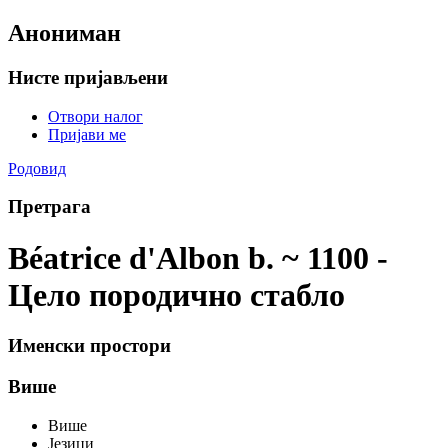
Анониман
Нисте пријављени
Отвори налог
Пријави ме
Родовид
Претрага
Béatrice d'Albon b. ~ 1100 -
Цело породично стабло
Именски простори
Више
Више
Језици