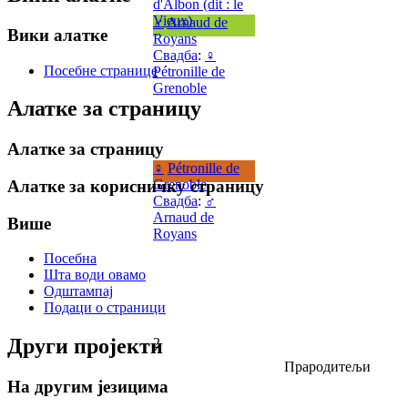
d'Albon (dit : le
Vieux)
♂
Arnaud de
Вики алатке
Royans
Свадба
:
♀
Посебне странице
Pétronille de
Grenoble
Алатке за страницу
Алатке за страницу
♀
Pétronille de
Grenoble
Алатке за корисничку страницу
Свадба
:
♂
Arnaud de
Више
Royans
Посебна
Шта води овамо
Одштампај
Подаци о страници
Други пројекти
2
Прародитељи
На другим језицима