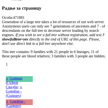
Радње за страницу
Особа:471881
Generation of a large tree takes a lot of resources of our web server.
Anonymous users can only see 7 generations of ancestors and 7 - of
descendants on the full tree to decrease server loading by search
engines.
If you wish to see a full tree without registration, add text
?
showfulltree=yes
directly to the end of URL of this page. Please,
don't use direct link to a full tree anywhere else.
This tree contains: 9 families with 21 people in 6 lineages, 11 of
these people are blood relatives; 3 families with 3 people are hidden.
1
♂
Guigues
d'Albon
Свадба
:
♀
Gotelène -
(Guigues)
♀
Gotelène -
(Guigues)