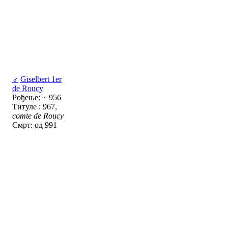
♂
Giselbert 1er
de Roucy
Рођење: ~ 956
Титуле : 967,
comte de Roucy
Смрт: од 991