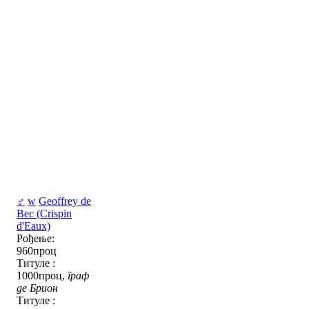
♂
w
Geoffrey de
Bec (Crispin
d'Eaux)
Рођење:
960проц
Титуле :
1000проц,
граф
де Брион
Титуле :