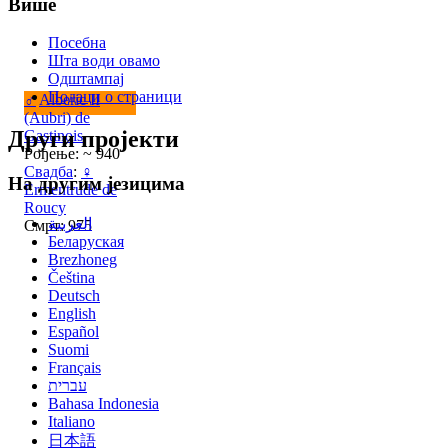
Више
Посебна
Шта води овамо
Одштампај
Подаци о страници
♂
Alberic II
(Aubri) de
Други пројекти
Gastinois
Рођење: ~ 940
Свадба
:
♀
На другим језицима
Ermentrude de
Roucy
العربية
Смрт: 975
Беларуская
Brezhoneg
Čeština
Deutsch
English
Español
Suomi
Français
עברית
Bahasa Indonesia
Italiano
日本語