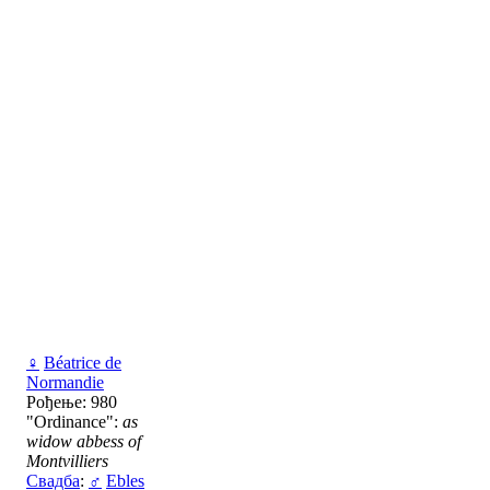
♀
Béatrice de
Normandie
Рођење: 980
"Ordinance":
as
widow abbess of
Montvilliers
Свадба
:
♂
Ebles