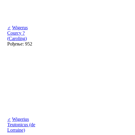
♂
Wigerus
Courcy ?
(Caroling)
Рођење: 952
♂
Wigerius
Teutonicus (de
Lorraine)