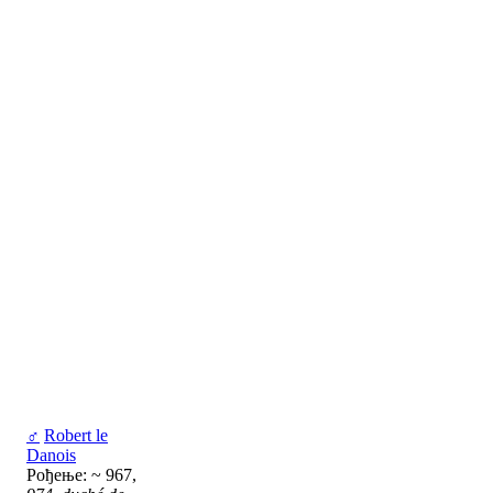
♂
Robert le
Danois
Рођење: ~ 967,