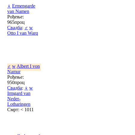
♀
Ermengarde
van Namen
Рођење:
965проц
Свадба
:
♂
w
Otto I van Warq
♂
w
Albert I von
Namur
Рођење:
950проц
Свадба
:
♀
w
Irmgard van
Neder-
Lotharingen
Смрт: < 1011