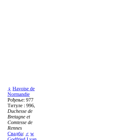
♀
Havoise de
Normandie
Рођење: 977
Титуле : 996,
Duchesse de
Bretagne et
Comtesse de
Rennes
Свадба
:
♂
w
Godfried I van