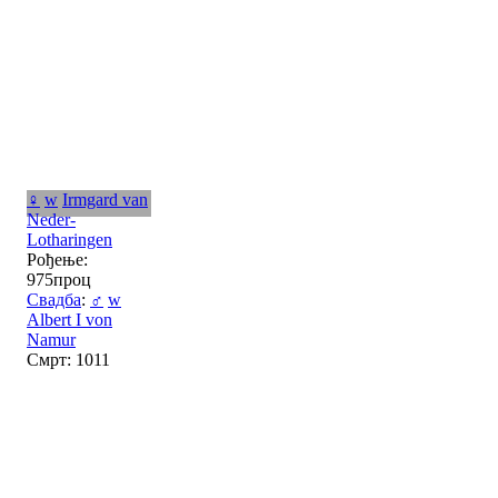
♀
w
Irmgard van
Neder-
Lotharingen
Рођење:
975проц
Свадба
:
♂
w
Albert I von
Namur
Смрт: 1011