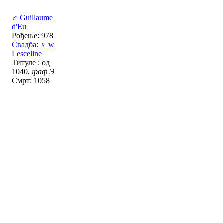
♂
Guillaume
d'Eu
Рођење: 978
Свадба
:
♀
w
Lesceline
Титуле : од
1040,
граф Э
Смрт: 1058