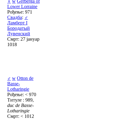
♀
w
Gerberga of
Lower Lorraine
Рођење: 971
Свадба
:
♂
Ламберт I
Бородатый
Лувенский
Смрт: 27 јануар
1018
♂
w
Otton de
Basse-
Lotharingie
Рођење: < 970
Титуле : 989,
duc de Basse-
Lotharingie
Смрт: < 1012