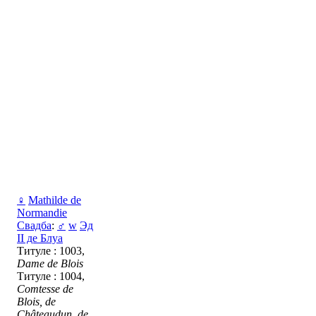
♀
Mathilde de
Normandie
Свадба
:
♂
w
Эд
II де Блуа
Титуле : 1003,
Dame de Blois
Титуле : 1004,
Comtesse de
Blois, de
Châteaudun, de