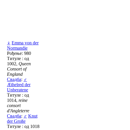
♀
Emma von der
Normandie
Рођење: 980
Титуле : од
1002,
Queen
Consort of
England
Свадба
:
♂
Æthelred der
Unberatene
Титуле : од
1014,
reine
consort
d'Angleterre
Свадба
:
♂
Knut
der Große
Титуле : од 1018