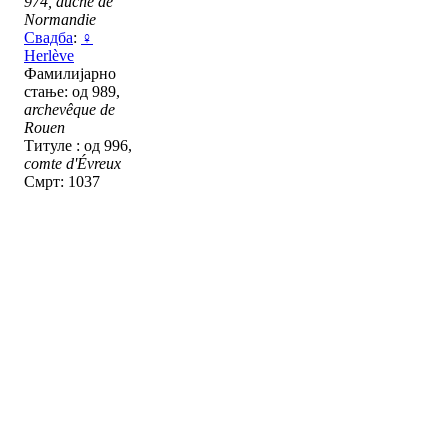
974, duché de
Normandie
Свадба
:
♀
Herlève
Фамилијарно
стање: од 989,
archevêque de
Rouen
Титуле : од 996,
comte d'Évreux
Смрт: 1037