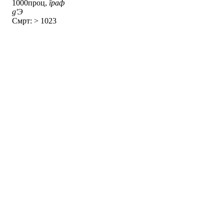
1000проц,
граф
д'Э
Смрт: > 1023