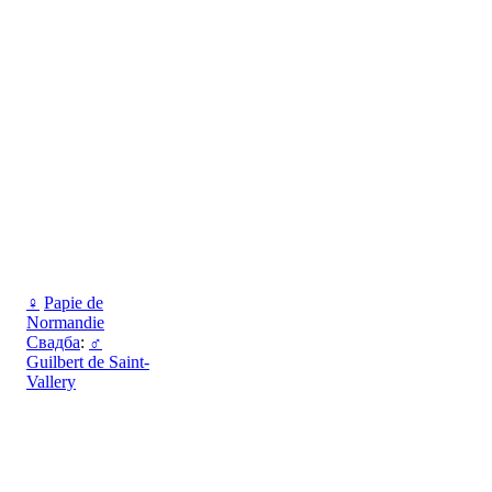
♀
Papie de
Normandie
Свадба
:
♂
Guilbert de Saint-
Vallery