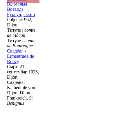
Вільгельм
Воєвода
Бургундський
Рођење: 962,
Dijon
Титуле :
comte
de Mâcon
Титуле :
comte
de Bourgogne
Свадба
:
♀
Ermentrude de
Roucy
Смрт: 21
септембар 1026,
Dijon
Сахрана:
Kathedrale von
Dijon, Dijon,
Frankreich,
St
Benignus