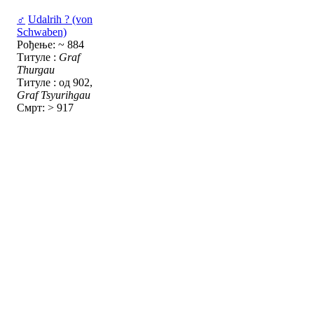
♂
Udalrih ? (von
Schwaben)
Рођење: ~ 884
Титуле :
Graf
Thurgau
Титуле : од 902,
Graf Tsyurihgau
Смрт: > 917