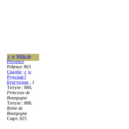
♀
w
Willa de
Provence
Рођење: 863
Свадба
:
♂
w
Рудольф I
Бургундии
,
1
Титуле : 880,
Princesse de
Bourgogne
Титуле : 888,
Reine de
Bourgogne
Смрт: 925