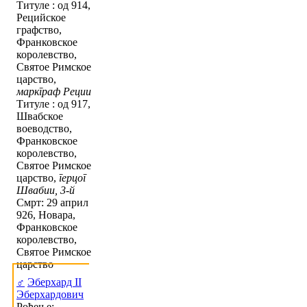
Титуле : од 914,
Рецийское
графство,
Франковское
королевство,
Святое Римское
царство,
маркграф Реции
Титуле : од 917,
Швабское
воеводство,
Франковское
королевство,
Святое Римское
царство,
герцог
Швабии, 3-й
Смрт: 29 април
926, Новара,
Франковское
королевство,
Святое Римское
царство
♂
Эберхард II
Эберхардович
Рођење: