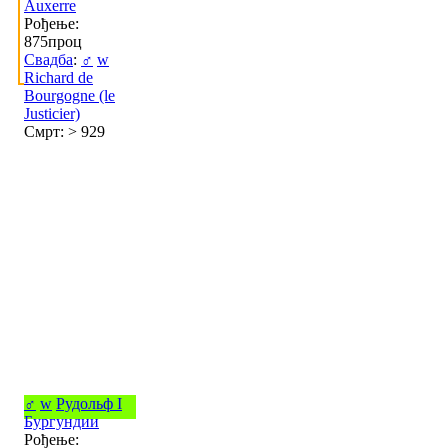
Auxerre
Рођење:
875проц
Свадба
:
♂
w
Richard de
Bourgogne (le
Justicier)
Смрт: > 929
♂
w
Рудольф I
Бургундии
Рођење: