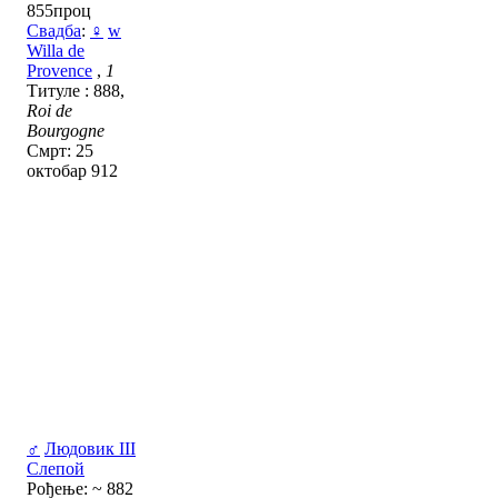
855проц
Свадба
:
♀
w
Willa de
Provence
,
1
Титуле : 888,
Roi de
Bourgogne
Смрт: 25
октобар 912
♂
Людовик III
Слепой
Рођење: ~ 882