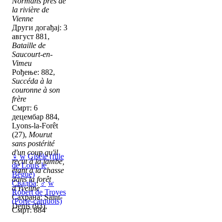
Normans près de
la rivière de
Vienne
Други догађај: 3
август 881,
Bataille de
Saucourt-en-
Vimeu
Рођење: 882,
Succéda à la
couronne à son
frère
Смрт: 6
децембар 884,
Lyons-la-Forêt
(27),
Mourut
sans postérité
d'un coup qu'il
♀
w
Gisèle (fille
reçut à la jambe,
de Louis le
étant à la chasse
Bégue)
dans la forêt
Свадба
:
♂
w
d'Yveline
Robert de Troyes
Сахрана: Saint-
(Porte-carquois)
Denis (93),
Смрт: 884