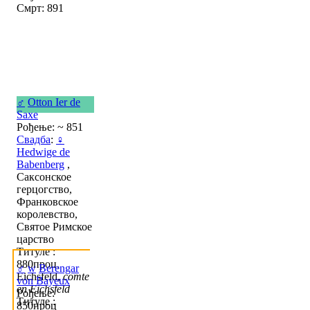
Смрт: 891
♂
Otton Ier de
Saxe
Рођење: ~ 851
Свадба
:
♀
Hedwige de
Babenberg
,
Саксонское
герцогство,
Франковское
королевство,
Святое Римское
царство
Титуле :
880проц,
♂
w
Berengar
Eichsfeld,
comte
von Bayeux
en Eichsfeld
Рођење:
Титуле :
850проц