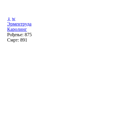
♀
w
Эрментруда
Каролинг
Рођење: 875
Смрт: 891