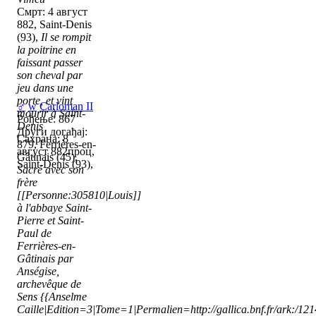
Смрт: 4 август
882, Saint-Denis
(93),
Il se rompit
la poitrine en
faissant passer
son cheval par
jeu dans une
porte, et vint
♂
w
Carloman II
mourir à Saint-
Рођење: 867
Denis
Други догађај:
Сахрана: 8
879, Ferrières-en-
август 882проц,
Gâtinais (45),
Saint-Denis (93),
Sacré avec son
frère
[[Personne:305810|Louis]]
à l'abbaye Saint-
Pierre et Saint-
Paul de
Ferrières-en-
Gâtinais par
Anségise,
archevêque de
Sens
{{Anselme
Caille|Edition=3|Tome=1|Permalien=http://gallica.bnf.fr/ark:/1