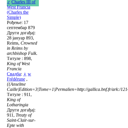
♂
Charles III of
West Francia
(Charles the
Simple)
Рођење: 17
септембар 879
Други догађај:
28 јануар 893,
Reims,
Crowned
in Reims by
archbishop Fulk.
Титуле : 898,
King of West
Francia
Свадба
:
♀
w
Frédérune
,
{{Anselme
Caille|Edition=3|Tome=1|Permalien=http://gallica.bnf.fr/ark:/1
Титуле : 911,
King of
Lotharingia
Други догађај:
911,
Treaty of
Saint-Clair-sur-
Epte with