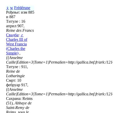
♀
w
Frédérune
Рођење: изм 885
и 887
Титуле : 16
април 907,
Reine des Francs
Свадба
:
♂
Charles III of
West Francia
(Charles the
Simple)
,
{{Anselme
Caille|Edition=3|Tome=1|Permalien=http://gallica.bnf.fr/ark:/1
Титуле : 911,
Reine de
Lotharingie
Смрт: 10
фебруар 917,
{{Anselme
Caille|Edition=3|Tome=1|Permalien=http://gallica.bnf.fr/ark:/1
Сахрана: Reims
(51),
Abbaye de
Saint-Remy de
Reims, sous le