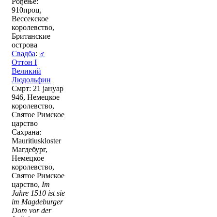
Рођење:
910проц,
Вессекское
королевство,
Британские
острова
Свадба
:
♂
Оттон I
Великий
Людольфин
Смрт: 21 јануар
946, Немецкое
королевство,
Святое Римское
царство
Сахрана:
Mauritiuskloster
Магдебург,
Немецкое
королевство,
Святое Римское
царство,
Im
Jahre 1510 ist sie
im Magdeburger
Dom vor der