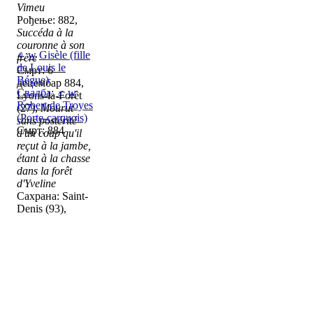
Vimeu
Рођење: 882,
Succéda à la
couronne à son
♀
w
Gisèle (fille
frère
de Louis le
Смрт: 6
Bégue)
децембар 884,
Свадба
:
♂
w
Lyons-la-Forêt
Robert de Troyes
(27),
Mourut
(Porte-carquois)
sans postérité
Смрт: 884
d'un coup qu'il
reçut à la jambe,
étant à la chasse
dans la forêt
d'Yveline
Сахрана: Saint-
Denis (93),