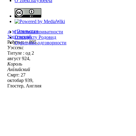
Oʻzbekcha/ўзбекча
♂
w
Этельстан
Политика приватности
Уэссекский
О пројекту Родовид
Рођење: ~ 895,
Одрицање одговорности
Уэссекс
Титуле : од 2
август 924,
Король
Английский
Смрт: 27
октобар 939,
Глостер, Англия