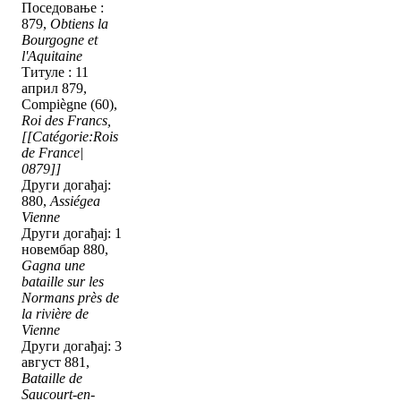
Поседовање :
879,
Obtiens la
Bourgogne et
l'Aquitaine
Титуле : 11
април 879,
Compiègne (60),
Roi des Francs,
[[Catégorie:Rois
de France|
0879]]
Други догађај:
880,
Assiégea
Vienne
Други догађај: 1
новембар 880,
Gagna une
bataille sur les
Normans près de
la rivière de
Vienne
Други догађај: 3
август 881,
Bataille de
Saucourt-en-