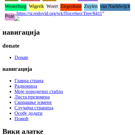
Westerburg
Wigerik
Woert
Ziegenhain
Zuylen
van Naeldwijck
„
https://sr.rodovid.org/wk/Посебно:Tree/8411
”
Роде
навигација
donate
Donate
навигација
Главна страна
Радионица
Моје породично стабло
Листа презимена
Скорашње измене
Случајна страница
Особу додати
Помоћ
Вики алатке