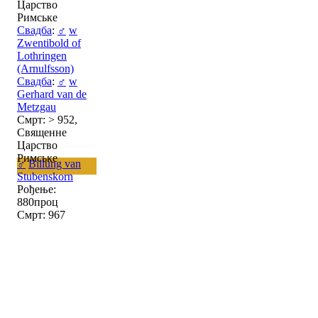
Царство
Римське
Свадба
:
♂
w
Zwentibold of
Lothringen
(Arnulfsson)
Свадба
:
♂
w
Gerhard van de
Metzgau
Смрт: > 952,
Священне
Царство
Римське
♂
Billung van
Stubenskorn
Рођење:
880проц
Смрт: 967