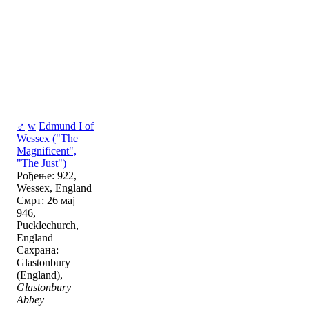
♂
w
Edmund I of
Wessex ("The
Magnificent",
"The Just")
Рођење: 922,
Wessex, England
Смрт: 26 мај
946,
Pucklechurch,
England
Сахрана:
Glastonbury
(England),
Glastonbury
Abbey