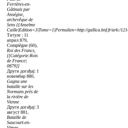
Ferrières-en-
Gâtinais par
Anségise,
archevêque de
Sens
{{Anselme
Caille|Edition=3|Tome=1|Permalien=http://gallica.bnf.fr/ark:/1
Титуле : 11
април 879,
Compiègne (60),
Roi des Francs,
[[Catégorie:Rois
de France|
0879]]
Други догађај: 1
новембар 880,
Gagna une
bataille sur les
Normans près de
la rivière de
Vienne
Други догађај: 3
август 881,
Bataille de
Saucourt-en-
Vimeu