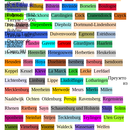
(Somme)
♀
w
Elgiva de
Beusinchem
Billung
Bilstein
Bivinide
Borselen
Boulogne
Wessex
Рођење: ~ 932
Brederode
Bronckhorst
Carolingien
Cock
Cranendonck
Cuyck
Титуле : ~ 950,
Dale
Dalem
Diepenbeek
Diepholz
Dortmund-Lindenhorst
Princesse de
Bohême
Drost zu Ludinghausen
Duivenvoorde
Egmond
Estridsson
Титуле : 967,
Duchesse de
Etichonen
Flandre
Gavere
Gevore
Girardijnen
Haarlem
Bohême
Смрт: 981
Heemskerk
Heenvliet
Henegouwen
Herbertien
Heukelom
Heusden
Horn
Hoya
IJsselstein
Isenberg
Isenburg
Isendoorn
Keppel
Kessel
Kleve
La Marck
Leck
Lecke
Leefdael
Преузето
Lichtenberg
Limburg
Lippe
Liudolfinger
Lotharingen
из
Mecklenburg
Meerheim
Merwede
Meurs
Mierlo
Millen
Naaldwijk
Ochten
Oldenburg
Persijn
Ravensberg
Regenstein
Rhenen
Rietberg
Sayn
Schauenburg und Holstein
Sluijs
Solms
Sponheim
Steinfurt
Strijen
Tecklenburg
Teylingen
Uten Goye
Vianen
Virneburg
Voorne
Waldeck
Wassenaer
Welfen