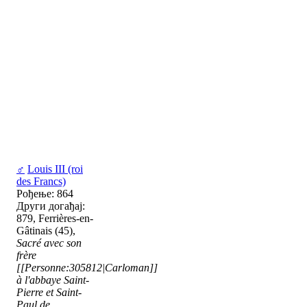
♂
Louis III (roi
des Francs)
Рођење: 864
Други догађај:
879, Ferrières-en-
Gâtinais (45),
Sacré avec son
frère
[[Personne:305812|Carloman]]
à l'abbaye Saint-
Pierre et Saint-
Paul de