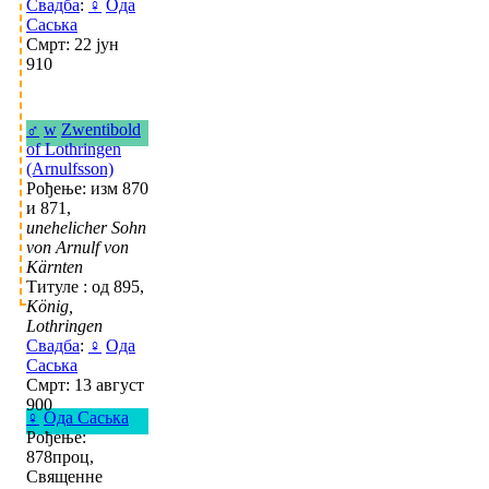
Свадба
:
♀
Ода
Саська
Смрт: 22 јун
910
♂
w
Zwentibold
of Lothringen
(Arnulfsson)
Рођење: изм 870
и 871,
unehelicher Sohn
von Arnulf von
Kärnten
Титуле : од 895,
König,
Lothringen
Свадба
:
♀
Ода
Саська
Смрт: 13 август
900
♀
Ода Саська
Рођење:
878проц,
Священне