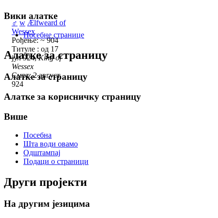
Вики алатке
♂
w
Ælfweard of
Wessex
Посебне странице
Рођење: ~ 904
Титуле : од 17
Алатке за страницу
јул 924,
King of
Wessex
Смрт: 2 август
Алатке за страницу
924
Алатке за корисничку страницу
Више
Посебна
Шта води овамо
Одштампај
Подаци о страници
Други пројекти
На другим језицима