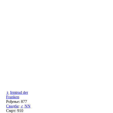
♀
Irmtrud der
Franken
Рођење: 877
Свадба
:
♂
NN
Смрт: 910