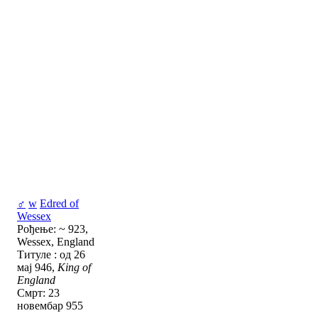
♂
w
Edred of
Wessex
Рођење: ~ 923,
Wessex, England
Титуле : од 26
мај 946,
King of
England
Смрт: 23
новембар 955