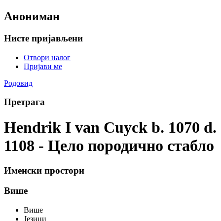
Анониман
Нисте пријављени
Отвори налог
Пријави ме
Родовид
Претрага
Hendrik I van Cuyck b. 1070 d.
1108 - Цело породично стабло
Именски простори
Више
Више
Језици