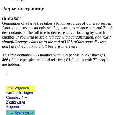
Радње за страницу
Особа:8411
Generation of a large tree takes a lot of resources of our web server.
Anonymous users can only see 7 generations of ancestors and 7 - of
descendants on the full tree to decrease server loading by search
engines.
If you wish to see a full tree without registration, add text
?
showfulltree=yes
directly to the end of URL of this page. Please,
don't use direct link to a full tree anywhere else.
This tree contains: 386 families with 934 people in 257 lineages,
466 of these people are blood relatives; 81 families with 72 people
are hidden.
1
♂
w
Wigerich
van Lotharingen
Свадба
:
♀
w
Кунегунда
Каролинг
♀
w
Кунегунда