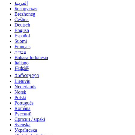
العربية
Беларуская
Brezhoneg
Čeština
Deutsch
English
Español
Suomi
Français
עברית
Bahasa Indonesia
Italiano
日本語
Ქართული
Lietuvių
Nederlands
Norsk
Polski
Português
Română
Русский
Српски / srpski
Svenska
Українська