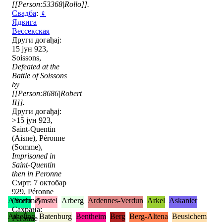
[[Person:53368|Rollo]].
Свадба
:
♀
Ядвига
Вессекская
Други догађај:
15 јун 923,
Soissons,
Defeated at the
Battle of Soissons
by
[[Person:8686|Robert
II]].
Други догађај:
>15 јун 923,
Saint-Quentin
(Aisne), Péronne
(Somme),
Imprisoned in
Saint-Quentin
then in Peronne
Смрт: 7 октобар
929, Péronne
Almelo
(Somme)
Amstel
Arberg
Ardennes-Verdun
Arkel
Askanier
Сахрана:
Atheling
Batenburg
Bentheim
Berg
Berg-Altena
Beusichem
Péronne