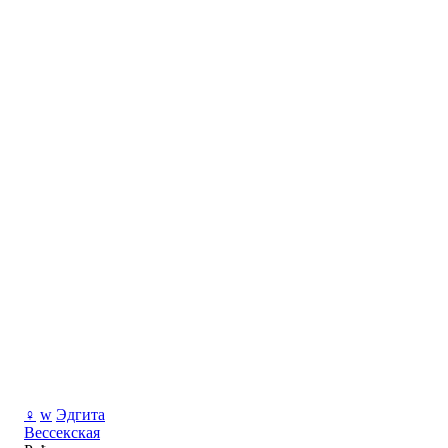
♀
w
Эдгита
Вессекская