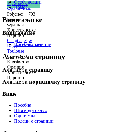
Особу додати
♀
Альпаїс
Помоћ
Франківська
Рођење: ~ 793,
Вики алатке
Князівство
Франкія,
Християнське
Вики алатке
Царство
Свадба
:
♂
w
Посебне странице
Beggo, Count of
Toulouse -
Алатке за страницу
Смрт: 852,
Князівство
Франкія,
Алатке за страницу
Християнське
Царство
Алатке за корисничку страницу
Више
Посебна
Шта води овамо
Одштампај
Подаци о страници