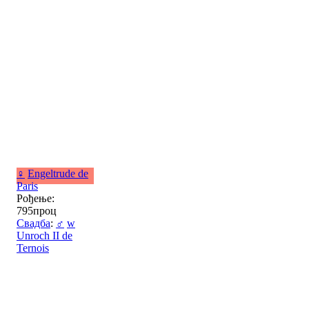
♀
Engeltrude de
Paris
Рођење:
795проц
Свадба
:
♂
w
Unroch II de
Ternois