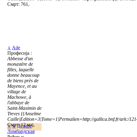
Смрт: 761,
♀
Ade
Професија :
Abbesse d'un
monastère de
filles, laquelle
donne beaucoup
de biens près de
Mayence, et au
village de
Machowe, à
l'abbaye de
Saint-Maximin de
Treves
{{Anselme
Caille|Edition=3|Tome=1|Permalien=http://gallica.bnf.fr/ark:/1
Смрт: 12 мај,
♀
w
Дезире
Ломбардская
Рођење: