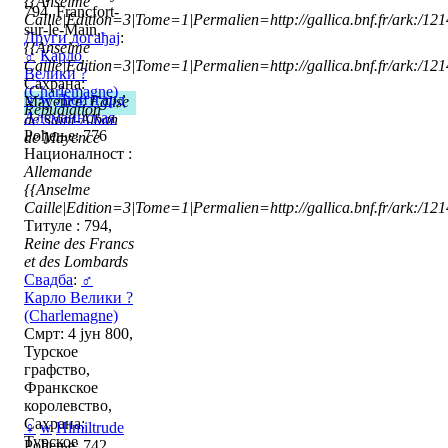
{{Anselme
794, Francfort-
Caille|Edition=3|Tome=1|Permalien=http://gallica.bnf.fr/ark:/1
sur-le-Main,
Други догађај
:
{{Anselme
♂
Карло
Caille|Edition=3|Tome=1|Permalien=http://gallica.bnf.fr/ark:/1
Велики ?
Сахрана:
(Charlemagne)
,
♀
w
Люитгард
Mayence,
Eglise
Répudiation
Алеманнская
de Saint-Alban
Рођење: 776
de Mayence
Националност :
Allemande
{{Anselme
Caille|Edition=3|Tome=1|Permalien=http://gallica.bnf.fr/ark:/1
Титуле : 794,
Reine des Francs
et des Lombards
Свадба
:
♂
Карло Велики ?
(Charlemagne)
Смрт: 4 јун 800,
Турское
графство,
Франкское
королевство,
Сахрана:
♀
w
Himiltrude
Турское
Рођење: 742