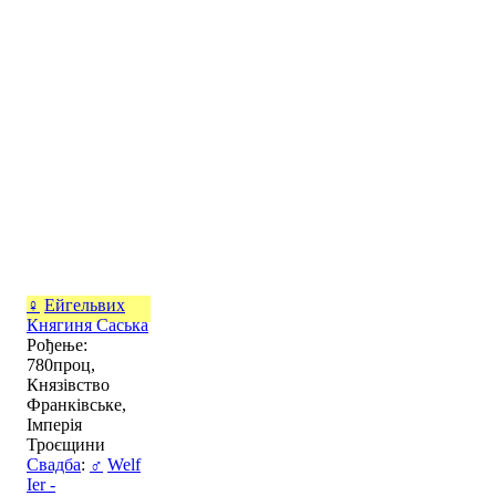
♀
Ейгельвих
Княгиня Саська
Рођење:
780проц,
Князівство
Франківське,
Імперія
Троєщини
Свадба
:
♂
Welf
Ier -