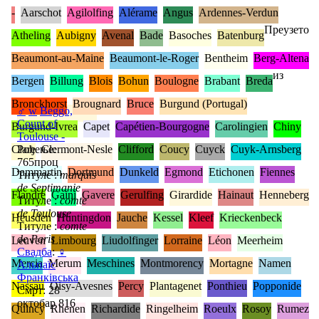
-
Aarschot
Agilolfing
Alérame
Angus
Ardennes-Verdun
Преузето
Atheling
Aubigny
Avenal
Bade
Basoches
Batenburg
Beaumont-au-Maine
Beaumont-le-Roger
Bentheim
Berg-Altena
из
Bergen
Billung
Blois
Bohun
Boulogne
Brabant
Breda
Bronckhorst
Brougnard
Bruce
Burgund (Portugal)
♂
w
Beggo,
Count of
Burgund-Ivrea
Capet
Capétien-Bourgogne
Carolingien
Chiny
Toulouse -
Clare
Рођење:
Clermont-Nesle
Clifford
Coucy
Cuyck
Cuyk-Arnsberg
765проц
Dammartin
Dortmund
Dunkeld
Egmond
Etichonen
Fiennes
Титуле :
marquis
de Septimanie
Flandre
Gaini
Gavere
Gerulfing
Girardide
Hainaut
Henneberg
Титуле :
comte
de Toulouse
Heusden
Huntingdon
Jauche
Kessel
Kleef
Krieckenbeck
Титуле :
comte
de Paris
Leuven
Limbourg
Liudolfinger
Lorraine
Léon
Meerheim
Свадба
:
♀
Mercia
Merum
Meschines
Montmorency
Mortagne
Namen
Альпаїс
Франківська
Nassau
Oisy-Avesnes
Percy
Plantagenet
Ponthieu
Popponide
Смрт: 28
октобар 816
Quincy
Rhenen
Richardide
Ringelheim
Roeulx
Rosoy
Rumez