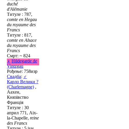
duché
d'Alémanie
Титуле : 787,
comte en Hegau
du royaume des
Francs
Титуле : 817,
comte en Alsace
du royaume des
Francs
Смрт: ~ 824
♀
Hildegarde de
Vintzgau
Рођење: 758изр
Свадба
:
♂
Карло Велики ?
(Charlemagne)
,
Аахен,
Князівство
Франція
Титуле : 30
април 771, Aix-
la-Chapelle,
reine
des Francs
Титуле : 5 јун