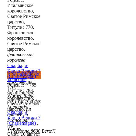
Итальянское
королевство,
Святое Римское
царство,
Титуле : 770,
Франковское
королевство,
Святое Римское
царство,
франковская
королева
Свадба
:
♂
Карло Велики ?
♀
w
Fastrade de
(Charlemagne)
Franconie
Досељавање:
Рођење: ~ 765
770,
Титуле : 783,
Франковское
Worms,
Reine
королевство,
des Francs et des
Святое Римское
Lombards
царство,
fut
Свадба
:
♂
amenée en
Карло Велики ?
France par le
(Charlemagne)
,
reine
Worms
[[Personne:8600|Berte]]
Смрт: 10 август