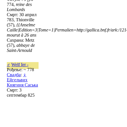
774,
reine des
Lombards
Смрт: 30 април
783, Thionville
(57),
{{Anselme
Caille|Edition=3|Tome=1|Permalien=http://gallica.bnf.fr/ark:/1
mourut à 26 ans
Сахрана: Metz
(57),
abbaye de
Saint-Arnould
♂
Welf Ier -
Рођење: ~ 778
Свадба
:
♀
Ейгельвих
Княгиня Саська
Смрт: 3
септембар 825