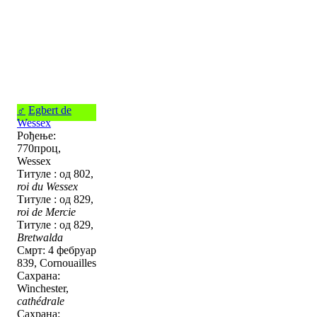
♂
Egbert de
Wessex
Рођење:
770проц,
Wessex
Титуле : од 802,
roi du Wessex
Титуле : од 829,
roi de Mercie
Титуле : од 829,
Bretwalda
Смрт: 4 фебруар
839, Cornouailles
Сахрана:
Winchester,
cathédrale
Сахрана: