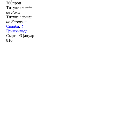
760проц
Титуле :
comte
de Paris
Титуле :
comte
de Fézensac
Свадба
:
♀
Гримхильда
Смрт: >3 јануар
816