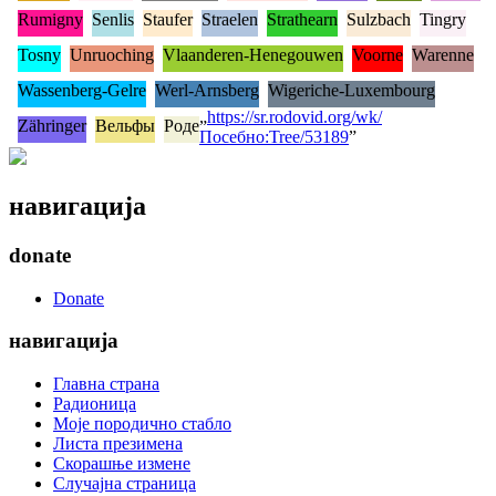
Rumigny
Senlis
Staufer
Straelen
Strathearn
Sulzbach
Tingry
Tosny
Unruoching
Vlaanderen-Henegouwen
Voorne
Warenne
Wassenberg-Gelre
Werl-Arnsberg
Wigeriche-Luxembourg
„
https://sr.rodovid.org/wk/
Zähringer
Вельфы
Роде
Посебно:Tree/53189
”
навигација
donate
Donate
навигација
Главна страна
Радионица
Моје породично стабло
Листа презимена
Скорашње измене
Случајна страница