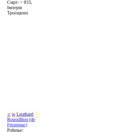
Смрт: > 833,
Імперія
Троєщини
♂
w
Leuthard
Roussillion (de
Frezensac)
Рођење: