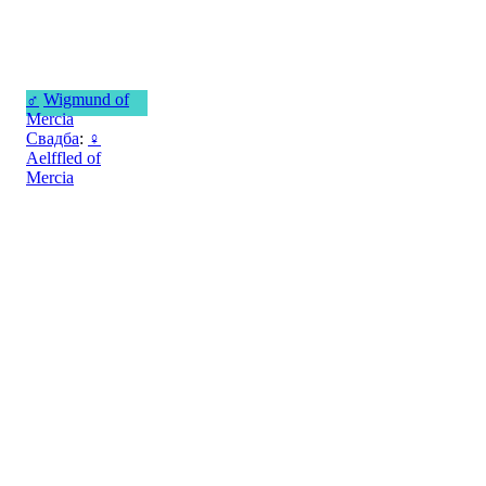
♂
Wigmund of
Mercia
Свадба
:
♀
Aelffled of
Mercia