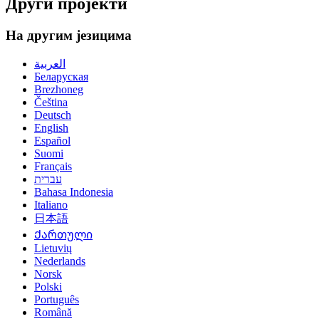
Други пројекти
На другим језицима
العربية
Беларуская
Brezhoneg
Čeština
Deutsch
English
Español
Suomi
Français
עברית
Bahasa Indonesia
Italiano
日本語
Ქართული
Lietuvių
Nederlands
Norsk
Polski
Português
Română