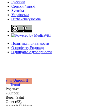
Русский
Српски / srpski
Svenska
Українська
Oʻzbekcha/ўзбекча
Политика приватности
О пројекту Родовид
Одрицање одговорности
♂
w
Unroch II
de Ternois
Рођење:
780проц
Вера : Saint-
Omer (62),
moine à l'Abbaye