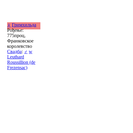
♀
Гримхильда
Рођење:
775проц,
Франковское
королевство
Свадба
:
♂
w
Leuthard
Roussillion (de
Frezensac)