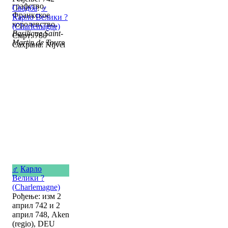
графство,
Свадба
:
♂
Франкское
Карло Велики ?
королевство,
(Charlemagne)
Basilique Saint-
Смрт: 780
Martin de Tours
Сахрана: Nijvel
♂
Карло
Велики ?
(Charlemagne)
Рођење: изм 2
април 742 и 2
април 748, Aken
(regio), DEU