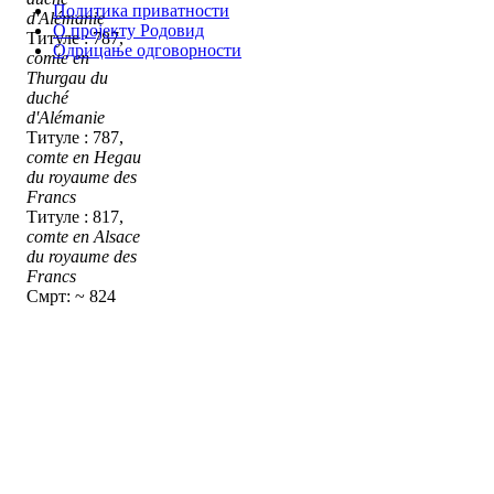
Политика приватности
d'Alémanie
О пројекту Родовид
Титуле : 787,
Одрицање одговорности
comte en
Thurgau du
duché
d'Alémanie
Титуле : 787,
comte en Hegau
du royaume des
Francs
Титуле : 817,
comte en Alsace
du royaume des
Francs
Смрт: ~ 824