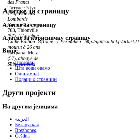
des Francs
Титуле : 5 јун
Алатке за страницу
774,
reine des
Lombards
Алатке за страницу
Смрт: 30 април
783, Thionville
(57),
{{Anselme
Алатке за корисничку страницу
Caille|Edition=3|Tome=1|Permalien=http://gallica.bnf.fr/ark:/1
mourut à 26 ans
Више
Сахрана: Metz
(57),
abbaye de
Посебна
Saint-Arnould
Шта води овамо
Одштампај
Подаци о страници
Други пројекти
На другим језицима
العربية
Беларуская
Brezhoneg
Čeština