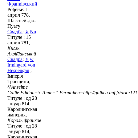
Франківський
Рођење: 11
април 778,
Шассней-дю-
Пуату
Свадба
:
♀
Nn
Титуле : 15
април 781,
Князь
Аквітанський
Свадба
:
♀
w
Irmingard von
Hespengau
,
Імперія
Троєщини,
{{Anselme
Caille|Edition=3|Tome=1|Permalien=http://gallica.bnf.fr/ark:/1
Титуле : од 28
јануар 814,
Каролингская
империя,
Король франков
Титуле : од 28
јануар 814,
Каролингская