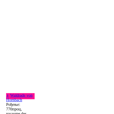
♀
Waldrade von
Hornbach
Рођење:
770проц,
royaume des