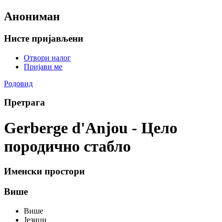
Анониман
Нисте пријављени
Отвори налог
Пријави ме
Родовид
Претрага
Gerberge d'Anjou - Цело
породично стабло
Именски простори
Више
Више
Језици