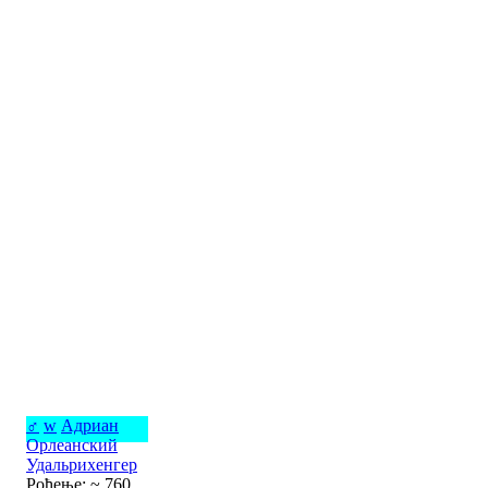
♂
w
Адриан
Орлеанский
Удальрихенгер
Рођење: ~ 760,