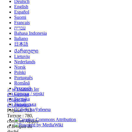
Deutsch
English
Español
Suomi
Français
עברית
Bahasa Indonesia
Italiano
日本語
Ქართული
Lietuvių
Nederlands
Norsk
Polski
Português
Română
Русский
♂
w
Udalrich Ier
Српски / srpski
d'Argengau
Svenska
(Olaric Ier
Українська
d'Argengau)
Oʻzbekcha/ўзбекча
Рођење: 753
Титуле : 780,
comte en Alpgau
et Brisgau du
duché