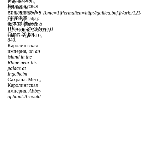
840, Аахен,
Рођење: 775,
Каролингская
{{Anselme
империя,
ends a
Caille|Edition=3|Tome=1|Permalien=http://gallica.bnf.fr/ark:/1
campaign
Други догађај:
against his son
од 781,
fiancée à
[[Person:8633|Louis]]
[[Personne:145831]]
Смрт: 20 јун
Смрт: 6 јун 810,
840,
Каролингская
империя,
on an
island in the
Rhine near his
palace at
Ingelheim
Сахрана: Метц,
Каролингская
империя,
Abbey
of Saint-Arnould