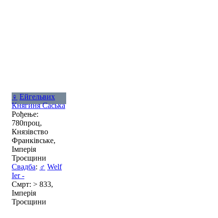
♀
Ейгельвих
Княгиня Саська
Рођење:
780проц,
Князівство
Франківське,
Імперія
Троєщини
Свадба
:
♂
Welf
Ier -
Смрт: > 833,
Імперія
Троєщини