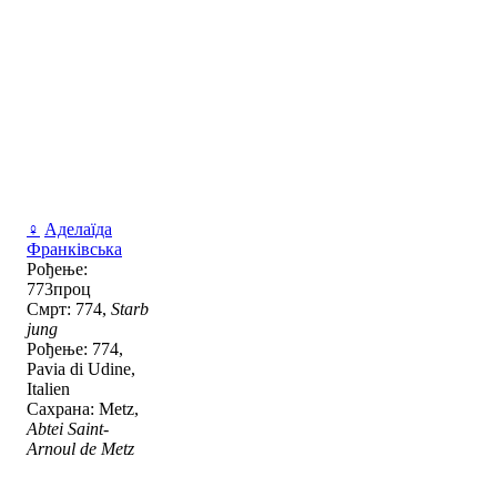
♀
Аделаїда
Франківська
Рођење:
773проц
Смрт: 774,
Starb
jung
Рођење: 774,
Pavia di Udine,
Italien
Сахрана: Metz,
Abtei Saint-
Arnoul de Metz