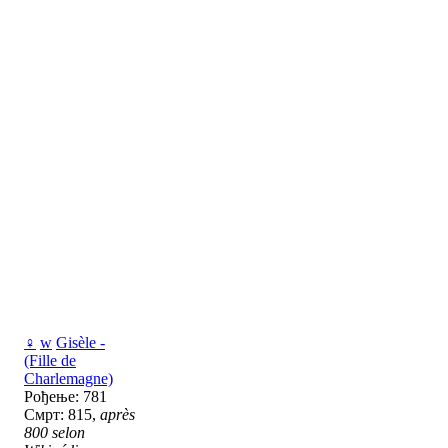
♀
w
Gisèle -
(Fille de
Charlemagne)
Рођење: 781
Смрт: 815,
après
800 selon