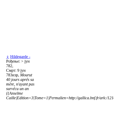
♀
Hildegarde -
Рођење: > јун
782,
Смрт: 9 јун
783изр,
Mourut
40 jours aprés sa
mère, n'ayant pas
survécu un an
{{Anselme
Caille|Edition=3|Tome=1|Permalien=http://gallica.bnf.fr/ark:/1