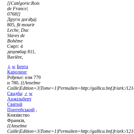
[[Catégorie:Rois
de France|
0768]]
Други догађај:
805,
fit mourir
Leche, Duc
Slaves de
Bohème
Смрт: 4
децембар 811,
Bavière,
♀
w
Берта
Каролинг
Рођење: изм 779
и 780,
{{Anselme
Caille|Edition=3|Tome=1|Permalien=http://gallica.bnf.fr/ark:/1
Свадба
:
♂
w
Анжільберт
Святий
Понтейський
,
Князівство
Франкія,
{{Anselme
Caille|Edition=3|Tome=1|Permalien=http://gallica.bnf.fr/ark:/1