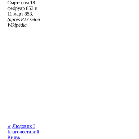
Смрт: изм 18
фебруар 853 и
11 март 853,
(après 823 selon
Wikipédia
♂
Людовик I
Благочестивий
Князь