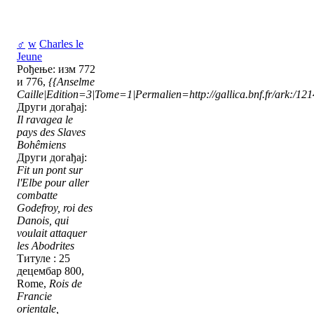
♂
w
Charles le
Jeune
Рођење: изм 772
и 776,
{{Anselme
Caille|Edition=3|Tome=1|Permalien=http://gallica.bnf.fr/ark:/1
Други догађај:
Il ravagea le
pays des Slaves
Bohêmiens
Други догађај:
Fit un pont sur
l'Elbe pour aller
combatte
Godefroy, roi des
Danois, qui
voulait attaquer
les Abodrites
Титуле : 25
децембар 800,
Rome,
Rois de
Francie
orientale,