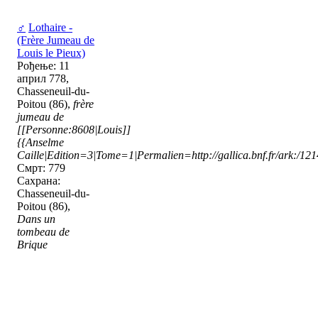
♂
Lothaire -
(Frère Jumeau de
Louis le Pieux)
Рођење: 11
април 778,
Chasseneuil-du-
Poitou (86),
frère
jumeau de
[[Personne:8608|Louis]]
{{Anselme
Caille|Edition=3|Tome=1|Permalien=http://gallica.bnf.fr/ark:/1
Смрт: 779
Сахрана:
Chasseneuil-du-
Poitou (86),
Dans un
tombeau de
Brique