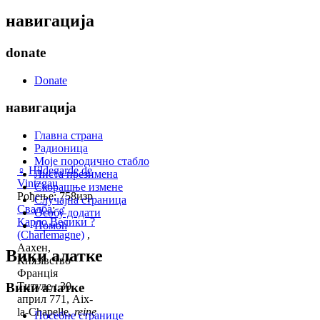
навигација
donate
Donate
навигација
Главна страна
Радионица
Моје породично стабло
♀
Hildegarde de
Листа презимена
Vintzgau
Скорашње измене
Рођење: 758изр
Случајна страница
Свадба
:
♂
Особу додати
Карло Велики ?
Помоћ
(Charlemagne)
,
Аахен,
Вики алатке
Князівство
Франція
Вики алатке
Титуле : 30
април 771, Aix-
la-Chapelle,
reine
Посебне странице