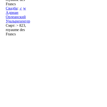
Francs
Свадба
:
♂
w
Адриан
Орлеанский
Удальрихенгер
Смрт: > 823,
royaume des
Francs