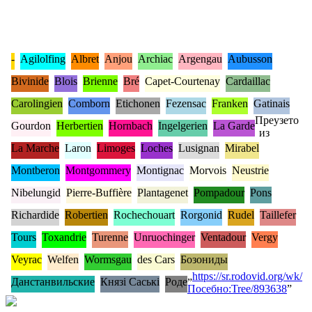
-
Agilolfing
Albret
Anjou
Archiac
Argengau
Aubusson
Bivinide
Blois
Brienne
Bré
Capet-Courtenay
Cardaillac
Carolingien
Comborn
Etichonen
Fezensac
Franken
Gatinais
Преузето
Gourdon
Herbertien
Hornbach
Ingelgerien
La Garde
из
La Marche
Laron
Limoges
Loches
Lusignan
Mirabel
Montberon
Montgommery
Montignac
Morvois
Neustrie
Nibelungid
Pierre-Buffière
Plantagenet
Pompadour
Pons
Richardide
Robertien
Rochechouart
Rorgonid
Rudel
Taillefer
Tours
Toxandrie
Turenne
Unruochinger
Ventadour
Vergy
Veyrac
Welfen
Wormsgau
des Cars
Бозониды
„
https://sr.rodovid.org/wk/
Данстанвильские
Князі Саські
Роде
Посебно:Tree/893638
”