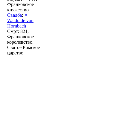
Франковское
княжество
Свадба
:
♀
Waldrade von
Hornbach
Смрт: 821,
Франковское
королевство,
Святое Римское
царство