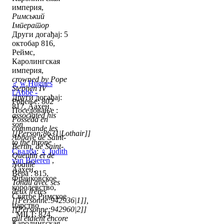
империя,
Римський
Імператор
Други догађај: 5
октобар 816,
Реймс,
Каролингская
империя,
crowned by Pope
♂
w
Hugues
Stephen IV
l'Abbé -
Други догађај:
Рођење: 802
817, Аахен,
Поседовање :
associated his
Posséda en
son
commande les
[[Person:8631|Lothair]]
Abbaye de Saint-
to the throne
Bertin, de Saint-
Свадба
:
♀
Judith
Quentin et de
van Beieren
,
Noaillé
Аахен,
Вера : 815,
Франковское
Tondu avec ses
королевство,
deux frères
Святое Римское
[[Personne:942936|1]],
царство
[[Personne:942960|2]]
_MILT: 824,
qui étaient encore
Каролингская