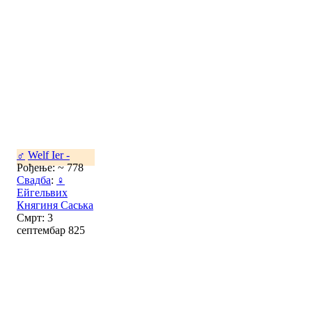
♂
Welf Ier -
Рођење: ~ 778
Свадба
:
♀
Ейгельвих
Княгиня Саська
Смрт: 3
септембар 825