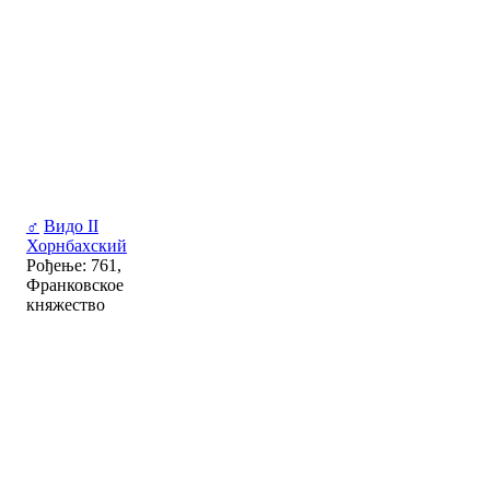
♂
Видо II
Хорнбахский
Рођење: 761,
Франковское
княжество