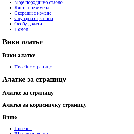
Моје породично стабло
Листа презимена
Скорашње измене
Случајна страница
Особу додати
Помоћ
Вики алатке
Вики алатке
Посебне странице
Алатке за страницу
Алатке за страницу
Алатке за корисничку страницу
Више
Посебна
Шта води овамо