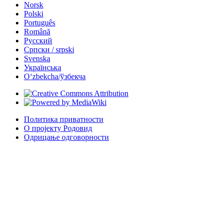
Norsk
Polski
Português
Română
Русский
Српски / srpski
Svenska
Українська
Oʻzbekcha/ўзбекча
Политика приватности
О пројекту Родовид
Одрицање одговорности