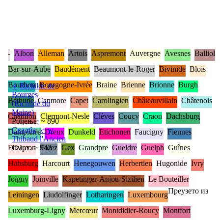
-
Albon
Alleman
Artois
Aspremont
Auvergne
Avesnes
Balliol
Bar-sur-Aube
Baudément
Beaumont-le-Roger
Bivinide
Blois
Bourbon
Bourgogne-Ivrée
Braine
Brienne
Brionne
Burgh
♀
Richilde de
Bourges
Béthune
Canmore
Capet
Carolingien
Châteauvillain
Châtenois
(Richilde du
Maine)
Châtillon
Clermont-Nesle
Clèves
Coucy
Craon
Dachsburg
Рођење: ~ 890
Свадба
:
♂
w
Dampierre
Dreux
Dunkeld
Etichonen
Faucigny
Fiennes
Thibaud l'Ancien
FitzLeon
Смрт: > 942
Forez
Gex
Grandpre
Gueldre
Guelph
Guînes
Habsburg
Harcourt
Henegouwen
Herbertien
Hugonide
Ivry
Joigny
Joinville
Kapetinger-Anjou-Sizilien
Le Bouteiller
Преузето из
Leiningen
Liudolfinger
Lotharingen
Luxembourg
Luxemburg-Ligny
Mercœur
Montdidier-Roucy
Montfort