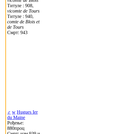
vicomte de Blois
Титуле : 908,
vicomte de Tours
Титуле : 940,
comte de Blois et
de Tours
Смрт: 943
♂
w
Hugues Ier
du Maine
Рођење:
880проц
Смрт: изм 939 и