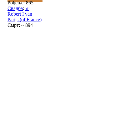
Рођење: 865
Свадба
:
♂
Robert I van
Parijs (of France)
Смрт: ~ 894