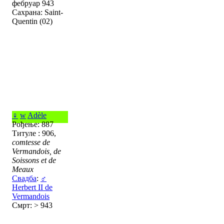
фебруар 943
Сахрана: Saint-
Quentin (02)
♀
w
Adèle
Рођење: 887
Титуле : 906,
comtesse de
Vermandois, de
Soissons et de
Meaux
Свадба
:
♂
Herbert II de
Vermandois
Смрт: > 943