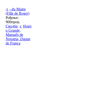
♀
- du Maine
(Fille de Roger)
Рођење:
900проц
Свадба
:
♂
Hugo
o Grande,
Marquês de
Neustria, Duque
de França