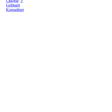
Свадба
:
♂
Gebhard
Konradiner