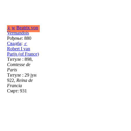
♀
w
Beatrix von
Vermandois
Рођење: 880
Свадба
:
♂
Robert I van
Parijs (of France)
Титуле : 898,
Comtesse de
Paris
Титуле : 29 јун
922,
Reina de
Francia
Смрт: 931