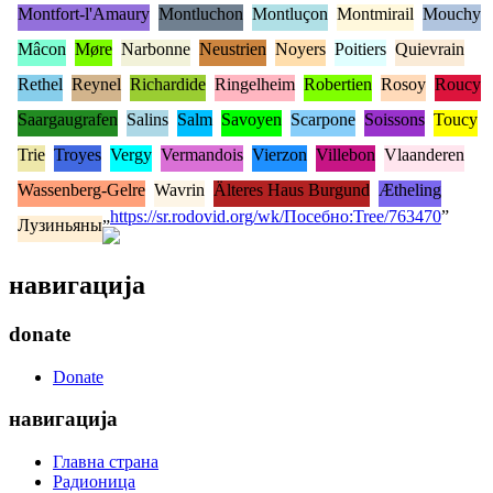
Montfort-l'Amaury
Montluchon
Montluçon
Montmirail
Mouchy
Mâcon
Møre
Narbonne
Neustrien
Noyers
Poitiers
Quievrain
Rethel
Reynel
Richardide
Ringelheim
Robertien
Rosoy
Roucy
Saargaugrafen
Salins
Salm
Savoyen
Scarpone
Soissons
Toucy
Trie
Troyes
Vergy
Vermandois
Vierzon
Villebon
Vlaanderen
Wassenberg-Gelre
Wavrin
Älteres Haus Burgund
Ætheling
„
https://sr.rodovid.org/wk/Посебно:Tree/763470
”
Лузиньяны
навигација
donate
Donate
навигација
Главна страна
Радионица