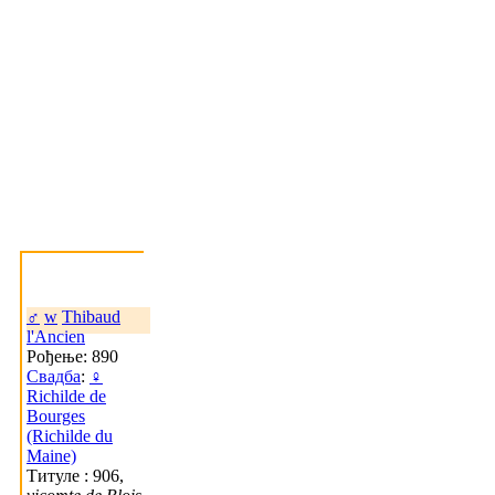
♂
w
Thibaud
l'Ancien
Рођење: 890
Свадба
:
♀
Richilde de
Bourges
(Richilde du
Maine)
Титуле : 906,