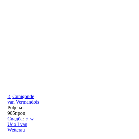
♀
Cunigonde
van Vermandois
Рођење:
905проц
Свадба
:
♂
w
Udo I van
Wetterau