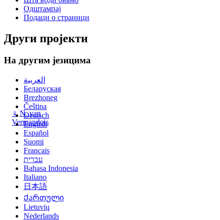
Одштампај
Подаци о страници
Други пројекти
На другим језицима
العربية
Беларуская
Brezhoneg
Čeština
♀
N. van
Deutsch
Vermandois
English
Español
Suomi
Français
עברית
Bahasa Indonesia
Italiano
日本語
Ქართული
Lietuvių
Nederlands