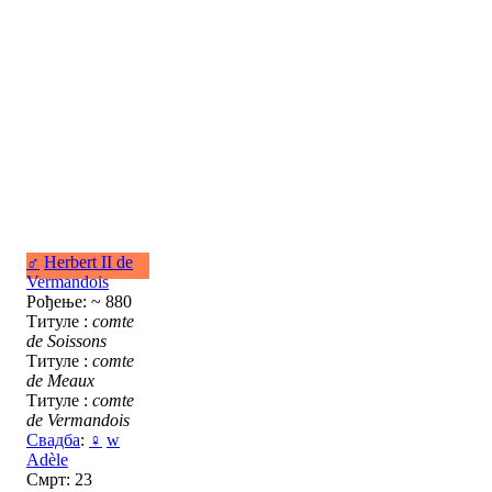
♂
Herbert II de
Vermandois
Рођење: ~ 880
Титуле :
comte
de Soissons
Титуле :
comte
de Meaux
Титуле :
comte
de Vermandois
Свадба
:
♀
w
Adèle
Смрт: 23