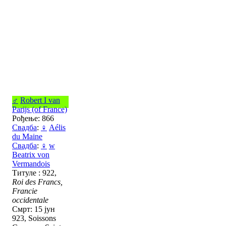
♂
Robert I van
Parijs (of France)
Рођење: 866
Свадба
:
♀
Aélis
du Maine
Свадба
:
♀
w
Beatrix von
Vermandois
Титуле : 922,
Roi des Francs,
Francie
occidentale
Смрт: 15 јун
923, Soissons