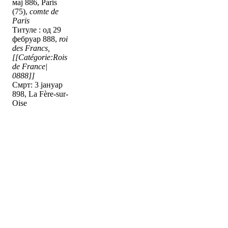
мај 886, Paris
(75),
comte de
Paris
Титуле : од 29
фебруар 888,
roi
des Francs,
[[Catégorie:Rois
de France|
0888]]
Смрт: 3 јануар
898, La Fère-sur-
Oise