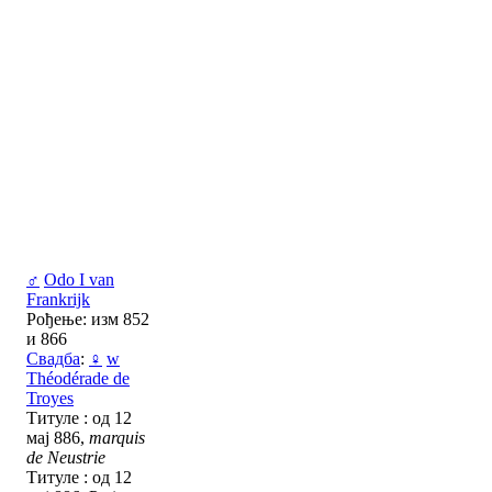
♂
Odo I van
Frankrijk
Рођење: изм 852
и 866
Свадба
:
♀
w
Théodérade de
Troyes
Титуле : од 12
мај 886,
marquis
de Neustrie
Титуле : од 12