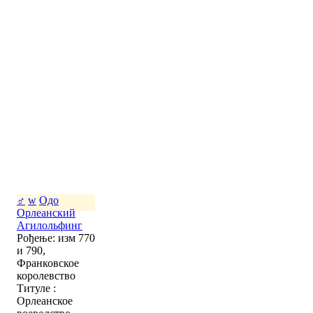
♂
w
Одо
Орлеанский
Агилольфинг
Рођење: изм 770
и 790,
Франковское
королевство
Титуле :
Орлеанское