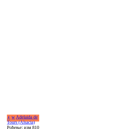
♀
w
Adelaida de
Tours (Alsacia)
Рођење: изм 810