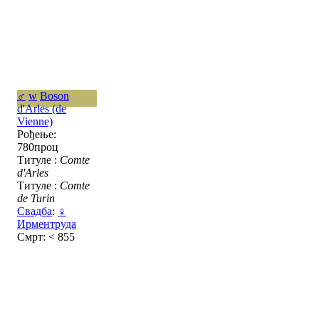
♂
w
Boson
d'Arles (de
Vienne)
Рођење:
780проц
Титуле :
Comte
d'Arles
Титуле :
Comte
de Turin
Свадба
:
♀
Ирментруда
Смрт: < 855