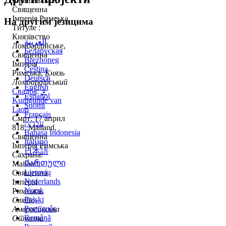
Франківське,
Священна
Імперія Римська
На другим језицима
Титуле :
Князівство
العربية
Ломбардійське,
Беларуская
Священна
Brezhoneg
Імперія
Čeština
Римська,
Князь
Deutsch
Ломбардійський
English
Свадба
:
♀
Español
Kunigunde van
Suomi
Laon
Français
Смрт: 17 април
עברית
818, Mailand,
Bahasa Indonesia
Священна
Italiano
Імперія Римська
日本語
Сахрана:
Ქართული
Mailand,
Lietuvių
Священна
Nederlands
Імперія
Norsk
Римська,
Polski
Свято-
Português
Амвросіївська
Română
Отчизна