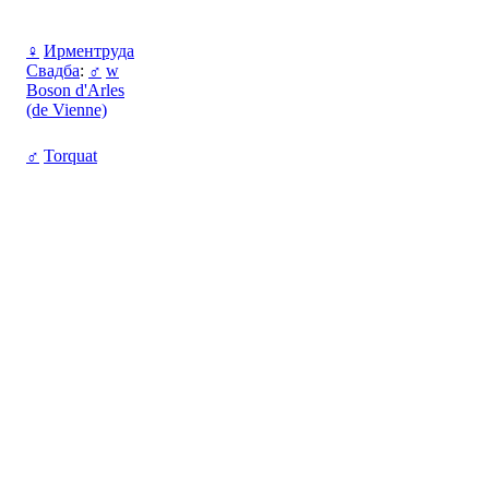
♀
Ирментруда
Свадба
:
♂
w
Boson d'Arles
(de Vienne)
♂
Torquat