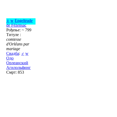
♀
w
Engeltrude
de Fézensac
Рођење: ~ 799
Титуле :
comtesse
d'Orléans par
mariage
Свадба
:
♂
w
Одо
Орлеанский
Агилольфинг
Смрт: 853