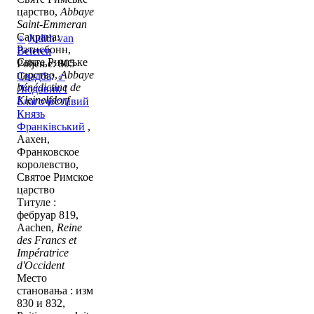
царство,
Abbaye
Saint-Emmeran
Сахрана:
♀
Judith van
Ратисбонн,
Beieren
Святе Римське
Рођење: 805
царство,
Abbaye
Свадба
:
♂
bénédictine de
Людовик I
Kleinelfdorf
Благочестивий
Князь
Франківський
,
Аахен,
Франковское
королевство,
Святое Римское
царство
Титуле :
фебруар 819,
Aachen,
Reine
des Francs et
Impératrice
d'Occident
Место
становања : изм
830 и 832,