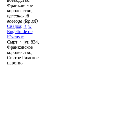
воеводство,
Франковское
королевство,
орлеанский
воевода (герцог)
Свадба
:
♀
w
Engeltrude de
Fézensac
Смрт: ~ јун 834,
Франковское
королевство,
Святое Римское
царство