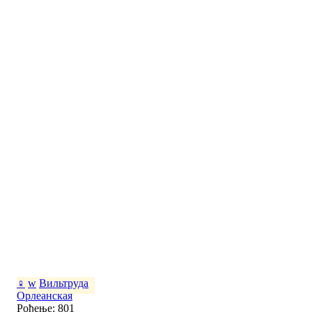
♀
w
Вильтруда
Орлеанская
Рођење: 801