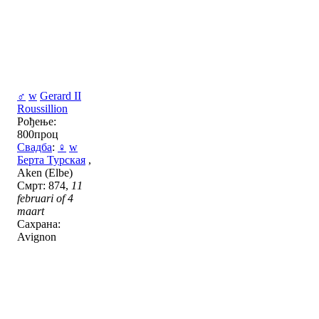
♂
w
Gerard II
Roussillion
Рођење:
800проц
Свадба
:
♀
w
Берта Турская
,
Aken (Elbe)
Смрт: 874,
11
februari of 4
maart
Сахрана:
Avignon