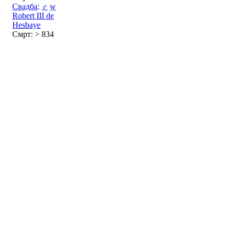
Свадба
:
♂
w
Robert III de
Hesbaye
Смрт: > 834