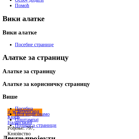
Помоћ
Вики алатке
Вики алатке
Посебне странице
Алатке за страницу
Алатке за страницу
Алатке за корисничку страницу
Више
Посебна
♂
w
Беренгард
Шта води овамо
Князь
Одштампај
Італійський
Подаци о страници
Рођење: 797,
Князівство
Други пројекти