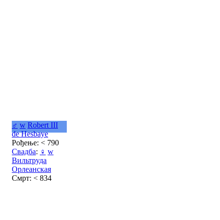
♂
w
Robert III
de Hesbaye
Рођење: < 790
Свадба
:
♀
w
Вильтруда
Орлеанская
Смрт: < 834