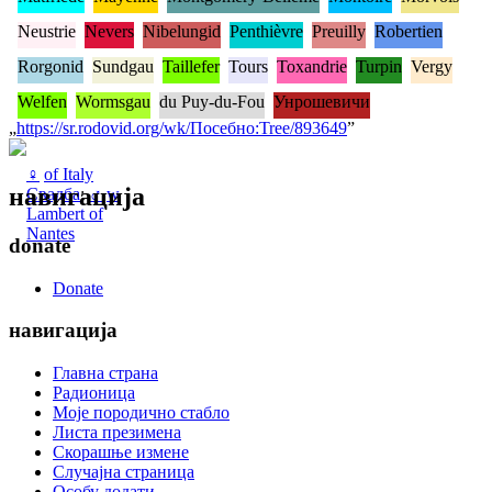
Neustrie
Nevers
Nibelungid
Penthièvre
Preuilly
Robertien
Rorgonid
Sundgau
Taillefer
Tours
Toxandrie
Turpin
Vergy
Welfen
Wormsgau
du Puy-du-Fou
Унрошевичи
„
https://sr.rodovid.org/wk/Посебно:Tree/893649
”
♀
of Italy
навигација
Свадба
:
♂
w
Lambert of
Nantes
donate
Donate
навигација
Главна страна
Радионица
Моје породично стабло
Листа презимена
Скорашње измене
Случајна страница
Особу додати