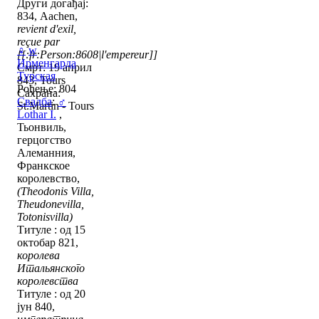
Други догађај:
834, Aachen,
revient d'exil,
reçue par
♀
w
[[:fr:Person:8608|l'empereur]]
Ирменгарда
Смрт: 19 април
Турская
843, Tours
Рођење: 804
Сахрана:
Свадба
:
♂
St.Martin - Tours
Lothar I.
,
Тьонвиль,
герцогство
Алеманния,
Франкское
королевство,
(Theodonis Villa,
Theudonevilla,
Totonisvilla)
Титуле : од 15
октобар 821,
королева
Итальянского
королевства
Титуле : од 20
јун 840,