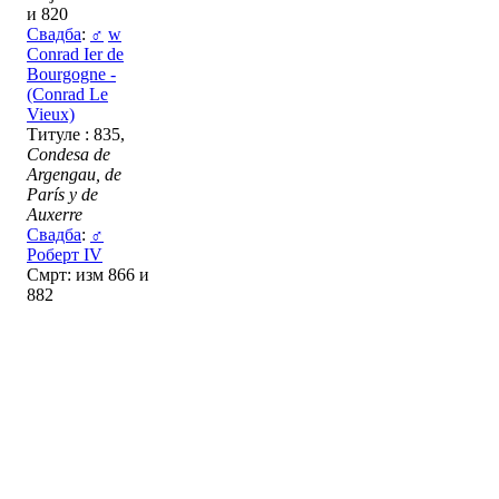
и 820
Свадба
:
♂
w
Conrad Ier de
Bourgogne -
(Conrad Le
Vieux)
Титуле : 835,
Condesa de
Argengau, de
París y de
Auxerre
Свадба
:
♂
Роберт IV
Смрт: изм 866 и
882