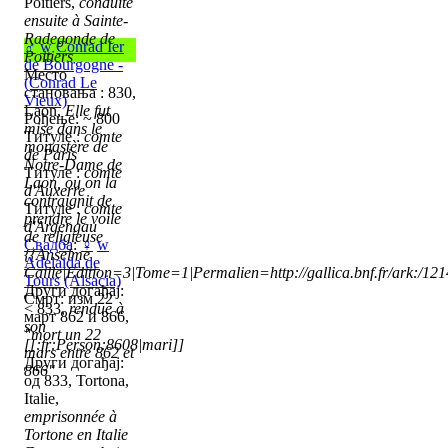
Poitiers,
conduite
ensuite à Sainte-
Radegonde de
♂
w
Conrad Ier
Poitiers
de Bourgogne -
Место
(Conrad Le
становања : 830,
Vieux)
Laon,
Elle fut
Рођење: ~ 800
mise dans le
Титуле :
comte
monastère de
de Paris
Notre-Dame de
Титуле :
comte
Laon, ou on la
d'Auxerre
contraignit de
Титуле :
comte
prendre le voile
d'Argengau
de religieuse
Свадба
:
♀
w
{{Anselme
Adelaida de
Caille|Edition=3|Tome=1|Permalien=http://gallica.bnf.fr/ark:/1
Tours (Alsacia)
Други догађај:
Смрт: изм 22
< 833,
rendue à
март 862 и 866,
son
"mort un 22
[[:fr:Person:8608|mari]]
mars entre 862 et
Други догађај:
866"
од 833, Tortona,
Italie,
emprisonnée à
Tortone en Italie