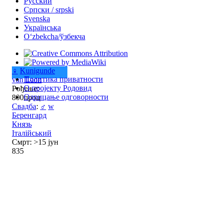
Русский
Српски / srpski
Svenska
Українська
Oʻzbekcha/ўзбекча
♀
Kunigunde
Политика приватности
van Laon
О пројекту Родовид
Рођење:
Одрицање одговорности
800проц
Свадба
:
♂
w
Беренгард
Князь
Італійський
Смрт: >15 јун
835