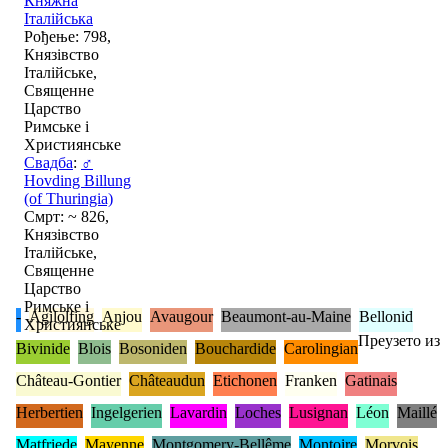
Княжна
Італійська
Рођење: 798,
Князівство
Італійське,
Священне
Царство
Римське і
Християнське
Свадба
:
♂
Hovding Billung
(of Thuringia)
Смрт: ~ 826,
Князівство
Італійське,
Священне
Царство
Римське і
-
Agilolfing
Anjou
Avaugour
Beaumont-au-Maine
Bellonid
Християнське
Преузето из
Bivinide
Blois
Bosoniden
Bouchardide
Carolingian
Château-Gontier
Châteaudun
Etichonen
Franken
Gatinais
Herbertien
Ingelgerien
Lavardin
Loches
Lusignan
Léon
Maillé
Matfriede
Mayenne
Montgomery-Bellême
Montoire
Morvois