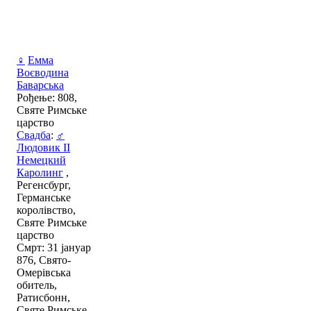
♀
Емма
Воєводина
Баварська
Рођење: 808,
Святе Римське
царство
Свадба
:
♂
Людовик II
Немецкий
Каролинг
,
Регенсбург,
Германське
королівство,
Святе Римське
царство
Смрт: 31 јануар
876, Свято-
Омерівська
обитель,
Ратисбонн,
Святе Римське