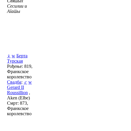
Святых
Сесилии и
Агаты
♀
w
Берта
Турская
Рођење: 819,
Франкское
королевство
Свадба
:
♂
w
Gerard II
Roussillion
,
Aken (Elbe)
Смрт: 873,
Франкское
королевство