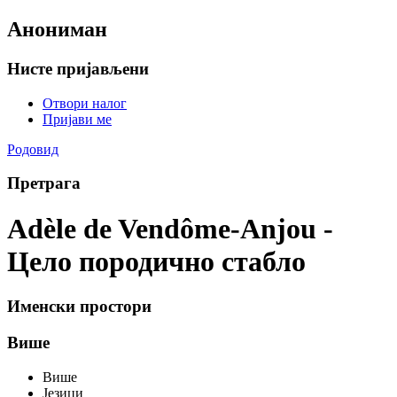
Анониман
Нисте пријављени
Отвори налог
Пријави ме
Родовид
Претрага
Adèle de Vendôme-Anjou -
Цело породично стабло
Именски простори
Више
Више
Језици