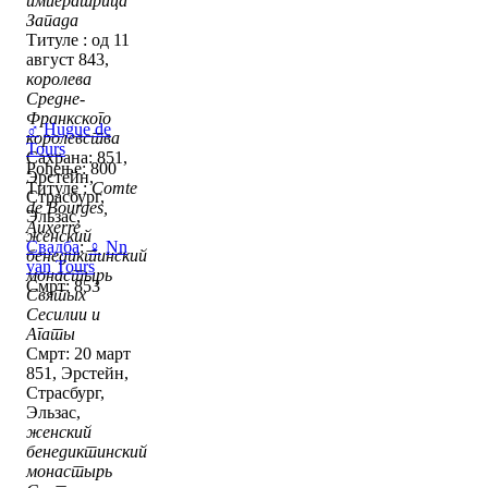
императрица
Запада
Титуле : од 11
август 843,
королева
Средне-
Франкского
♂
Hugue de
королевства
Tours
Сахрана: 851,
Рођење: 800
Эрстейн,
Титуле :
Comte
Страсбург,
de Bourges,
Эльзас,
Auxerre
женский
Свадба
:
♀
Nn
бенедиктинский
van Tours
монастырь
Смрт: 853
Святых
Сесилии и
Агаты
Смрт: 20 март
851, Эрстейн,
Страсбург,
Эльзас,
женский
бенедиктинский
монастырь