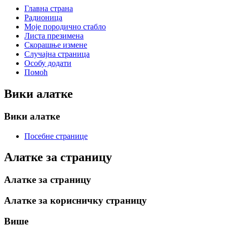
Главна страна
Радионица
Моје породично стабло
Листа презимена
Скорашње измене
Случајна страница
Особу додати
Помоћ
Вики алатке
Вики алатке
Посебне странице
Алатке за страницу
Алатке за страницу
Алатке за корисничку страницу
Више