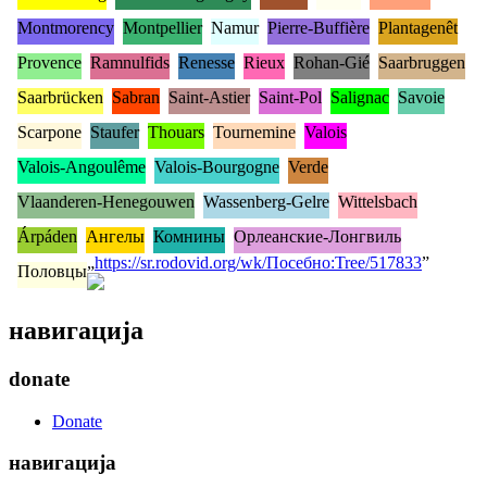
Montmorency
Montpellier
Namur
Pierre-Buffière
Plantagenêt
Provence
Ramnulfids
Renesse
Rieux
Rohan-Gié
Saarbruggen
Saarbrücken
Sabran
Saint-Astier
Saint-Pol
Salignac
Savoie
Scarpone
Staufer
Thouars
Tournemine
Valois
Valois-Angoulême
Valois-Bourgogne
Verde
Vlaanderen-Henegouwen
Wassenberg-Gelre
Wittelsbach
Árpáden
Ангелы
Комнины
Орлеанские-Лонгвиль
„
https://sr.rodovid.org/wk/Посебно:Tree/517833
”
Половцы
навигација
donate
Donate
навигација