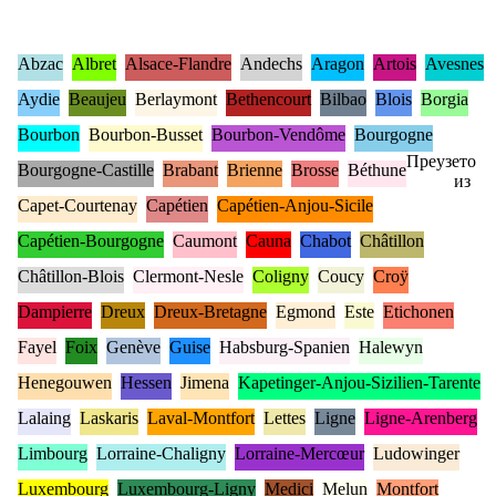
Abzac
Albret
Alsace-Flandre
Andechs
Aragon
Artois
Avesnes
Aydie
Beaujeu
Berlaymont
Bethencourt
Bilbao
Blois
Borgia
Bourbon
Bourbon-Busset
Bourbon-Vendôme
Bourgogne
Преузето
Bourgogne-Castille
Brabant
Brienne
Brosse
Béthune
из
Capet-Courtenay
Capétien
Capétien-Anjou-Sicile
Capétien-Bourgogne
Caumont
Cauna
Chabot
Châtillon
Châtillon-Blois
Clermont-Nesle
Coligny
Coucy
Croÿ
Dampierre
Dreux
Dreux-Bretagne
Egmond
Este
Etichonen
Fayel
Foix
Genève
Guise
Habsburg-Spanien
Halewyn
Henegouwen
Hessen
Jimena
Kapetinger-Anjou-Sizilien-Tarente
Lalaing
Laskaris
Laval-Montfort
Lettes
Ligne
Ligne-Arenberg
Limbourg
Lorraine-Chaligny
Lorraine-Mercœur
Ludowinger
Luxembourg
Luxembourg-Ligny
Medici
Melun
Montfort