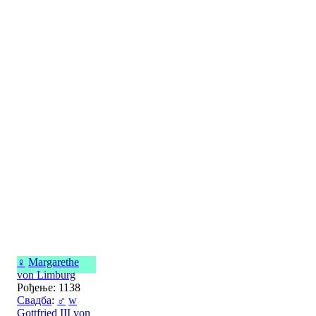
♀
Margarethe
von Limburg
Рођење: 1138
Свадба
:
♂
w
Gottfried III von