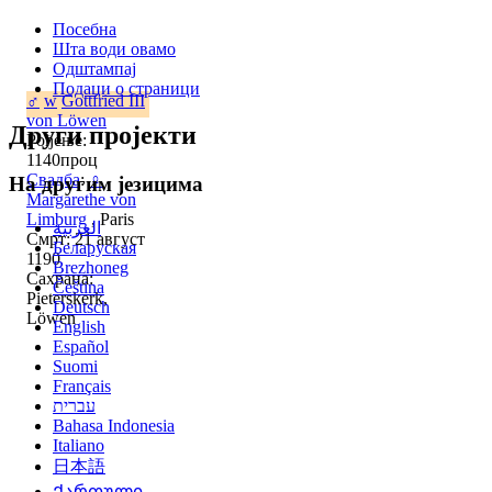
Посебна
Шта води овамо
Одштампај
Подаци о страници
♂
w
Gottfried III
von Löwen
Други пројекти
Рођење:
1140проц
Свадба
:
♀
На другим језицима
Margarethe von
Limburg
, Paris
العربية
Смрт: 21 август
Беларуская
1190
Brezhoneg
Сахрана:
Čeština
Pieterskerk,
Deutsch
Löwen
English
Español
Suomi
Français
עברית
Bahasa Indonesia
Italiano
日本語
Ქართული