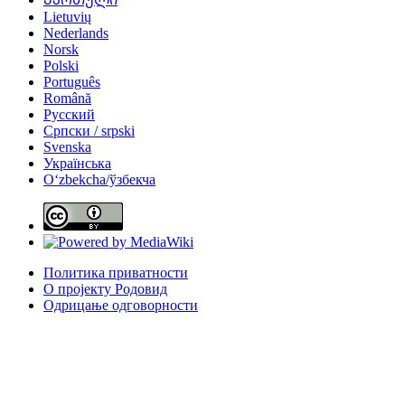
Lietuvių
Nederlands
Norsk
Polski
Português
Română
Русский
Српски / srpski
Svenska
Українська
Oʻzbekcha/ўзбекча
Политика приватности
О пројекту Родовид
Одрицање одговорности