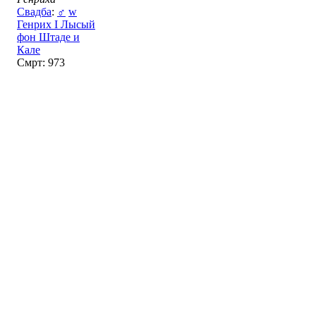
Свадба
:
♂
w
Генрих I Лысый
фон Штаде и
Кале
Смрт: 973