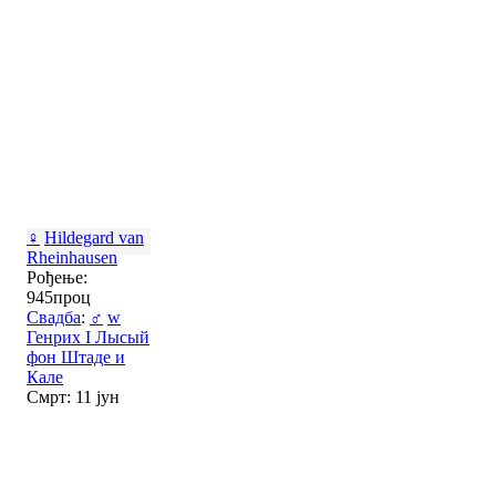
♀
Hildegard van
Rheinhausen
Рођење:
945проц
Свадба
:
♂
w
Генрих I Лысый
фон Штаде и
Кале
Смрт: 11 јун