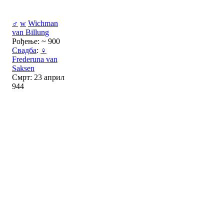
♂
w
Wichman
van Billung
Рођење: ~ 900
Свадба
:
♀
Frederuna van
Saksen
Смрт: 23 април
944