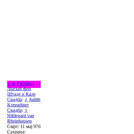
♂
w
Генрих I
Лысый фон
Штаде и Кале
Свадба
:
♀
Judith
Konradiner
Свадба
:
♀
Hildegard van
Rheinhausen
Смрт: 11 мај 976
Сахрана: