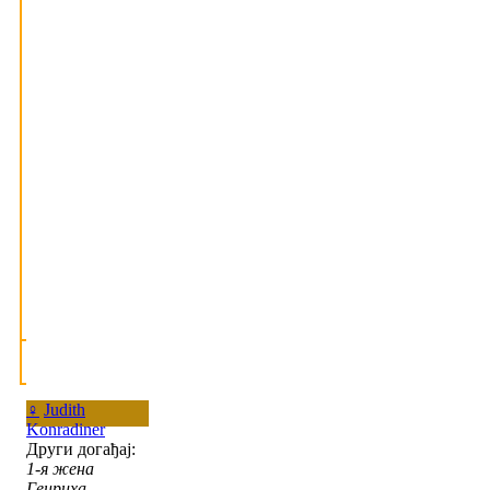
♀
Judith
Konradiner
Други догађај:
1-я жена
Генриха