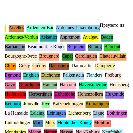
Преузето из
-
Arcelles
Ardennen-Bar
Ardennes-Luxembourg
Ardennes-Verdun
Askanier
Aspremont
Avalgau
Baden
Barbançon
Beaumont-le-Roger
Bergheim
Billung
Blâmont
Bourgogne-Ivrée
Brougnard
Capet
Carolingien
Chateauvillain
Chiny
Crécy
Créquy
Dachsburg
Dammartin
Dampierre
Egmond
Enghien
Etichonen
Falkenstein
Flanders
Freiburg
Gavre
Girardijnen
Hainaut
Harcourt
Haversquerque
Heinsberg
Helfenstein
Herbertijnen
Hohenlohe
Hohenzollern
Hugonide
Isenburg
Joinville
Joye
Katzenelnbogen
Konradijnen
La Hamaide
Lalaing
Leiningen
Lichtenberg
Ligne
Lothringen
Luitpoldinger
Mark
Metz
Montdidier-Roucy
Montfort
Montignies
Mâcon
Namen
Nassau
Neu-Kyburg
Neufchâtel