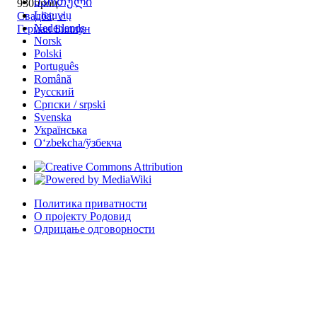
Ქართული
930проц
Lietuvių
Свадба
:
♂
Nederlands
Герман Биллун
Norsk
Polski
Português
Română
Русский
Српски / srpski
Svenska
Українська
Oʻzbekcha/ўзбекча
Политика приватности
О пројекту Родовид
Одрицање одговорности