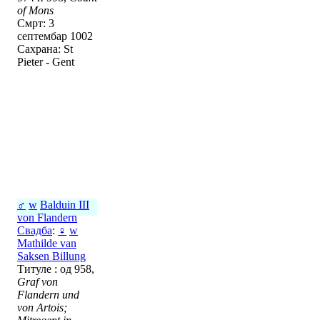
of Mons
Смрт: 3
септембар 1002
Сахрана: St
Pieter - Gent
♂
w
Balduin III
von Flandern
Свадба
:
♀
w
Mathilde van
Saksen Billung
Титуле : од 958,
Graf von
Flandern und
von Artois;