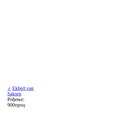
♂
Ekbert van
Saksen
Рођење:
900проц