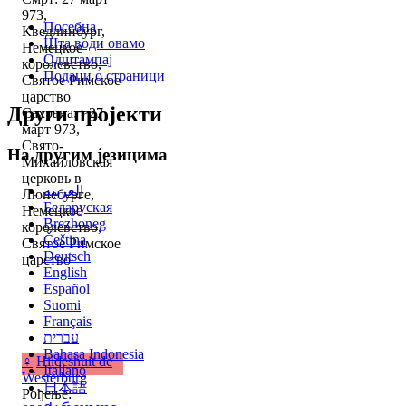
973,
Посебна
Кведлинбург,
Шта води овамо
Немецкое
Одштампај
королевство,
Подаци о страници
Святое Римское
царство
Други пројекти
Сахрана: >27
март 973,
Свято-
На другим језицима
Михайловская
церковь в
العربية
Люнебурге,
Беларуская
Немецкое
Brezhoneg
королевство,
Čeština
Святое Римское
Deutsch
царство
English
Español
Suomi
Français
עברית
Bahasa Indonesia
♀
Hildeshuit de
Italiano
Westerburg
日本語
Рођење: