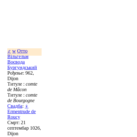
♂
w
Отто
Вільгельм
Воєвода
Бургундський
Рођење: 962,
Dijon
Титуле :
comte
de Mâcon
Титуле :
comte
de Bourgogne
Свадба
:
♀
Ermentrude de
Roucy
Смрт: 21
септембар 1026,
Dijon