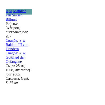
♀
w
Mathilde
van Saksen
Billung
Рођење:
945проц,
alternatief jaar
937
Свадба
:
♂
w
Balduin III von
Flandern
Свадба
:
♂
w
Gottfried der
Gefangene
Смрт: 25 мај
1008,
alternatief
jaar 1005
Сахрана: Gent,
St Pieter