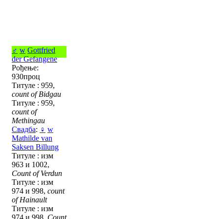
♂
w
Gottfried
der Gefangene
Рођење:
930проц
Титуле : 959,
count of Bidgau
Титуле : 959,
count of
Methingau
Свадба
:
♀
w
Mathilde van
Saksen Billung
Титуле : изм
963 и 1002,
Count of Verdun
Титуле : изм
974 и 998,
count
of Hainault
Титуле : изм
974 и 998,
Count