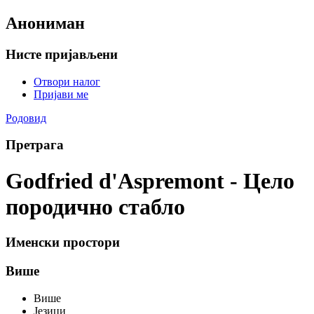
Анониман
Нисте пријављени
Отвори налог
Пријави ме
Родовид
Претрага
Godfried d'Aspremont - Цело
породично стабло
Именски простори
Више
Више
Језици