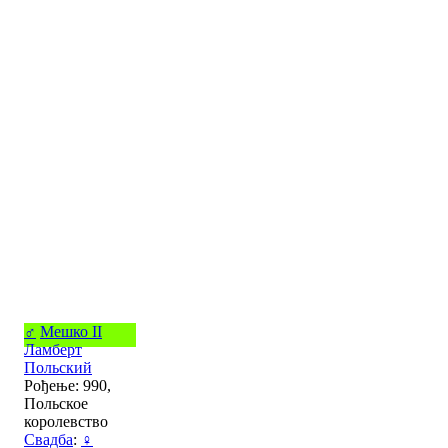
♂
Мешко II
Ламберт
Польский
Рођење: 990,
Польское
королевство
Свадба
:
♀