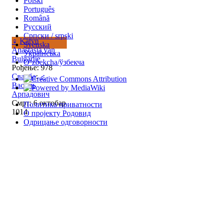
Polski
Português
Română
Русский
Српски / srpski
♀
Katyn
Svenska
Anastasia van
Українська
Bulgarije
Oʻzbekcha/ўзбекча
Рођење: 978
Свадба
:
♂
Василь
Арпадович
Смрт: 6 октобар
Политика приватности
1014
О пројекту Родовид
Одрицање одговорности