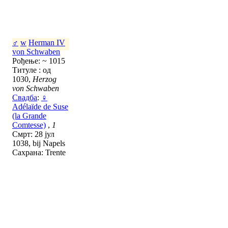
♂
w
Herman IV
von Schwaben
Рођење: ~ 1015
Титуле : од
1030,
Herzog
von Schwaben
Свадба
:
♀
Adélaïde de Suse
(la Grande
Comtesse)
,
1
Смрт: 28 јул
1038, bij Napels
Сахрана: Trente