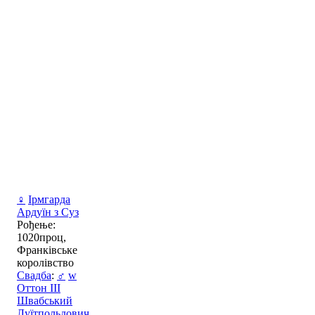
♀
Ірмгарда
Ардуїн з Суз
Рођење:
1020проц,
Франківське
королівство
Свадба
:
♂
w
Оттон III
Швабський
Луїтпольдович