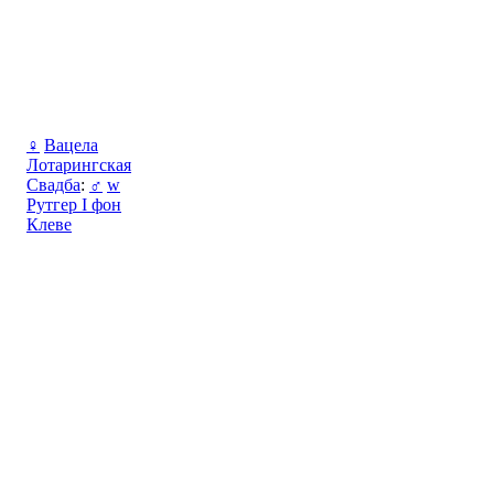
♀
Вацела
Лотарингская
Свадба
:
♂
w
Рутгер I фон
Клеве