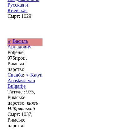
Русская и
Киевская
Смрт: 1029
♂
Василь
Арпадович
Рођење:
975проц,
Римське
царство
Свадба
:
♀
Katyn
Anastasia van
Bulgarije
Титуле : 975,
Римське
царство,
князь
Нітрянський
Смрт: 1037,
Римське
царство