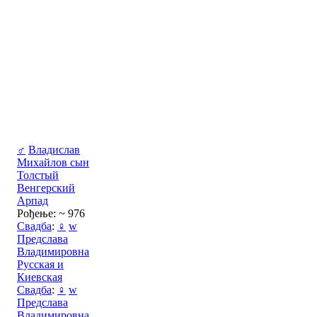
♂
Владислав
Михайлов сын
Толстый
Венгерский
Арпад
Рођење: ~ 976
Свадба
:
♀
w
Предслава
Владимировна
Русская и
Киевская
Свадба
:
♀
w
Предслава
Владимировна