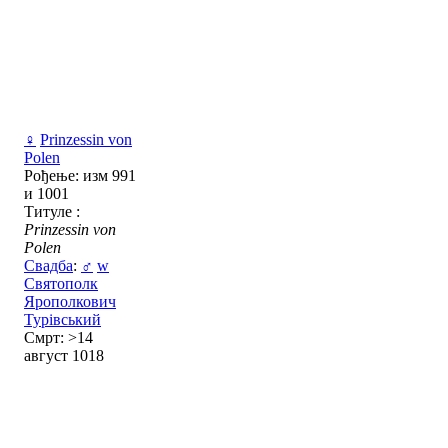
♀
Prinzessin von
Polen
Рођење: изм 991
и 1001
Титуле :
Prinzessin von
Polen
Свадба
:
♂
w
Святополк
Ярополкович
Турівський
Смрт: >14
август 1018