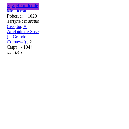
♂
w
Henri Ier de
Montferrat
Рођење: ~ 1020
Титуле :
marquis
Свадба
:
♀
Adélaïde de Suse
(la Grande
Comtesse)
,
2
Смрт: ~ 1044,
ou 1045