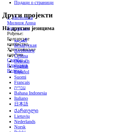
Подаци о страници
Други пројекти
♀
Милолика
Милиця Анна
На другим језицима
Болгарська
Рођење:
Болгарське
العربية
князівство,
Беларуская
Християнське
Brezhoneg
царство
Čeština
Свадба
:
♂
Deutsch
Владимир
English
Велики
Español
Suomi
Français
עברית
Bahasa Indonesia
Italiano
日本語
Ქართული
Lietuvių
Nederlands
Norsk