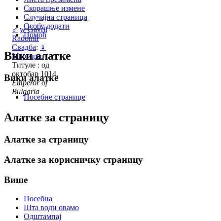
Скорашње измене
Случајна страница
Особу додати
♂
w
Gavril
Помоћ
Radomir
Свадба
:
♀
Вики алатке
Маргарет
Титуле : од
октобар 1014,
Вики алатке
Emperor of
Bulgaria
Посебне странице
Алатке за страницу
Алатке за страницу
Алатке за корисничку страницу
Више
Посебна
Шта води овамо
Одштампај