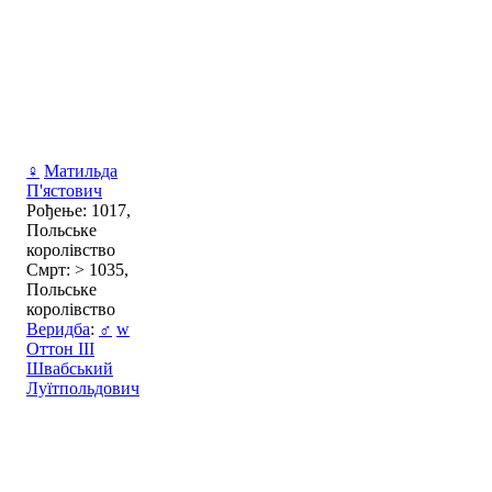
♀
Матильда
П'ястович
Рођење: 1017,
Польське
королівство
Смрт: > 1035,
Польське
королівство
Веридба
:
♂
w
Оттон III
Швабський
Луїтпольдович