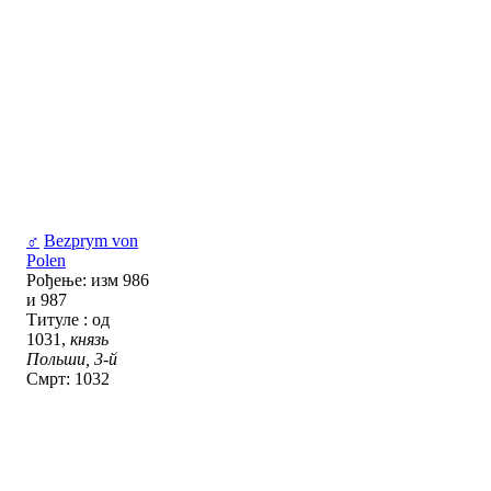
♂
Bezprym von
Polen
Рођење: изм 986
и 987
Титуле : од
1031,
князь
Польши, 3-й
Смрт: 1032