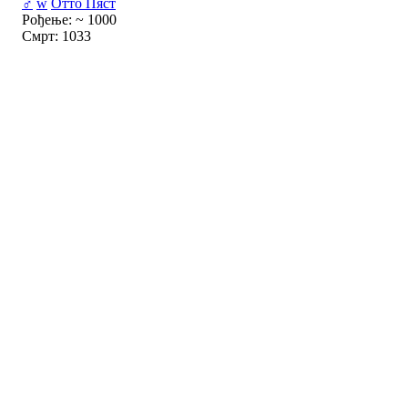
♂
w
Отто Пяст
Рођење: ~ 1000
Смрт: 1033