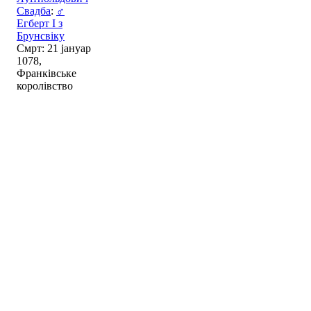
Свадба
:
♂
Егберт I з
Брунсвіку
Смрт: 21 јануар
1078,
Франківське
королівство