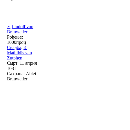
♂
Liudolf von
Brauweiler
Рођење:
1000проц
Свадба
:
♀
Mathildis van
Zutphen
Смрт: 11 април
1031
Сахрана: Abtei
Brauweiler