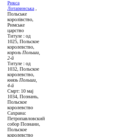
Рикса
Лотаринська
,
Польське
королівство,
Римське
царство
Титуле : од
1025, Польское
королевство,
король Польши,
2-й
Титуле : од
1032, Польское
королевство,
князь Польши,
4-й
Смрт: 10 мај
1034, Познань,
Польское
королевство
Сахрана:
Петропавловский
собор Познани,
Польское
королевство