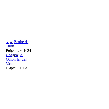
♀
w
Berthe de
Turin
Рођење: ~ 1024
Свадба
:
♂
Othon Ier del
Vasto
Смрт: ~ 1064