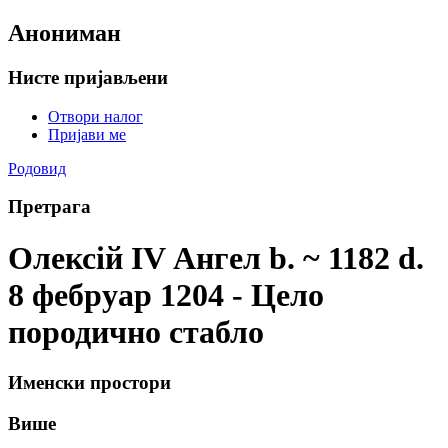
Анониман
Нисте пријављени
Отвори налог
Пријави ме
Родовид
Претрага
Олексій IV Ангел b. ~ 1182 d.
8 фебруар 1204 - Цело
породично стабло
Именски простори
Више