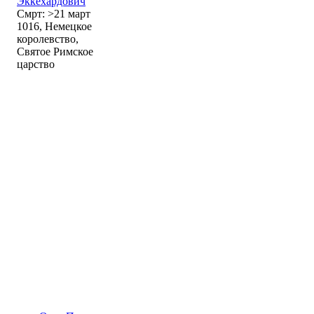
Эккехардович
Смрт: >21 март
1016, Немецкое
королевство,
Святое Римское
царство