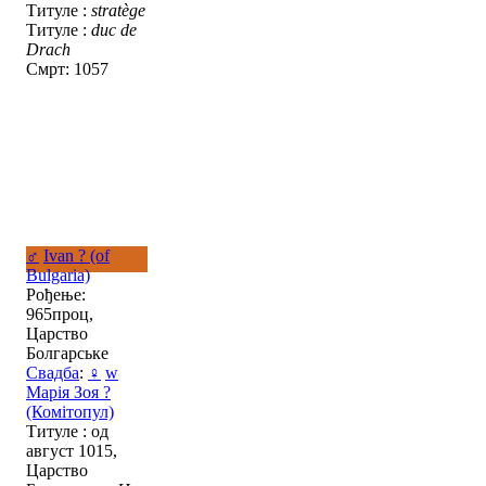
Титуле :
stratège
Титуле :
duc de
Drach
Смрт: 1057
♂
Ivan ? (of
Bulgaria)
Рођење:
965проц,
Царство
Болгарське
Свадба
:
♀
w
Марія Зоя ?
(Комітопул)
Титуле : од
август 1015,
Царство