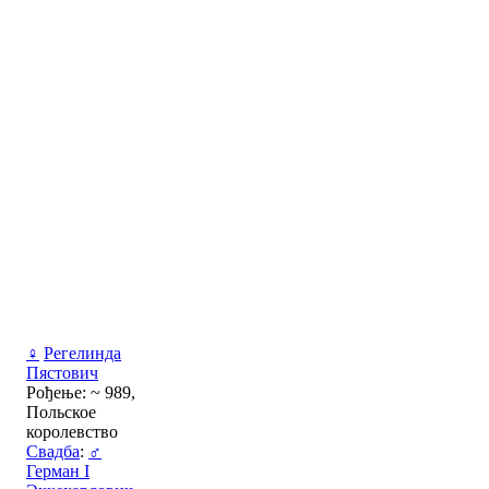
♀
Регелинда
Пястович
Рођење: ~ 989,
Польское
королевство
Свадба
:
♂
Герман I