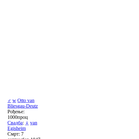
♂
w
Otto van
Bliesgau-Deutz
Рођење:
1000проц
Свадба
:
♀
van
Egisheim
Смрт: 7