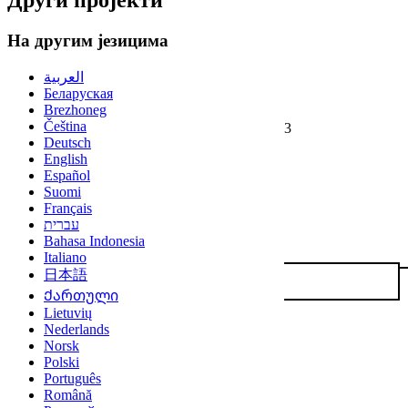
Други пројекти
На другим језицима
العربية
Беларуская
Brezhoneg
Čeština
3
Deutsch
English
Español
Suomi
Français
עברית
Bahasa Indonesia
Italiano
日本語
Ქართული
Lietuvių
Nederlands
Norsk
Polski
Português
Română