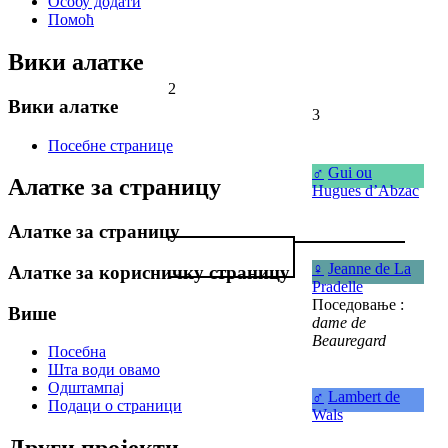
Особу додати
Помоћ
Вики алатке
2
Вики алатке
3
Посебне странице
♂
Gui ou
Алатке за страницу
Hugues d’Abzac
Алатке за страницу
♀
Jeanne de La
Алатке за корисничку страницу
Pradelle
Поседовање :
Више
dame de
Beauregard
Посебна
Шта води овамо
Одштампај
♂
Lambert de
Подаци о страници
Wals