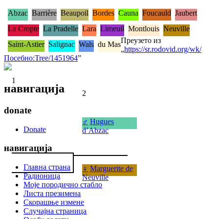
Abzac
Barrière
Beaupoil
Bordes
Cauna
Foucauld
Jaubert
La Cropte
La Pradelle
Lara
Limeuil
Montlouis
Neuville
Преузето из
Saint-Astier
Salignac
Wals
du Mas
„
https://sr.rodovid.org/wk/
Посебно:Tree/1451964
”
1
навигација
2
donate
♂
Hugues
Donate
d’Abzac
навигација
Главна страна
♀
Marguerite de
Радионица
Neuville
Моје породично стабло
Листа презимена
Скорашње измене
Случајна страница