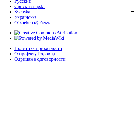
Русский
Српски / srpski
Svenska
Українська
Oʻzbekcha/ўзбекча
Политика приватности
О пројекту Родовид
Одрицање одговорности