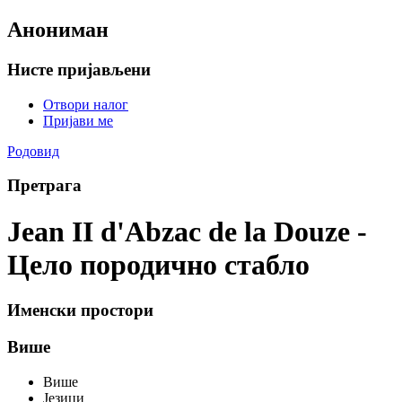
Анониман
Нисте пријављени
Отвори налог
Пријави ме
Родовид
Претрага
Jean II d'Abzac de la Douze -
Цело породично стабло
Именски простори
Више
Више
Језици