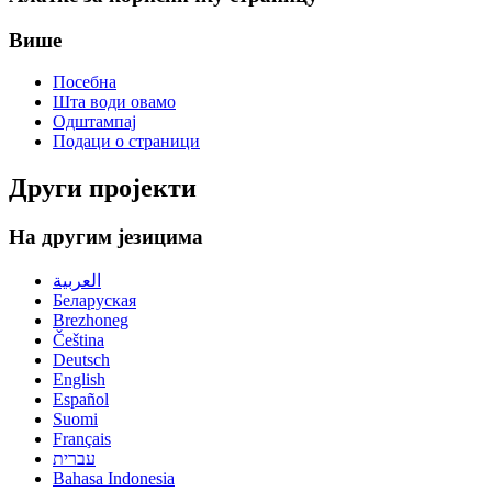
Више
Посебна
Шта води овамо
Одштампај
Подаци о страници
Други пројекти
На другим језицима
العربية
Беларуская
Brezhoneg
Čeština
Deutsch
English
Español
Suomi
Français
עברית
Bahasa Indonesia