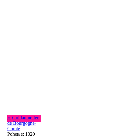
♂
Guillaume Ier
de Bourgogne-
Comté
Рођење: 1020