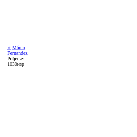
♂
Múnio
Fernandez
Рођење:
1030изр