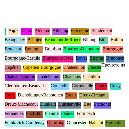
-
Aigle
Albon
Alérame
Atheling
Barcelone
Baudément
Beaugency
Beaujeu
Beaumont-le-Roger
Billung
Blois
Bohun
Bouchard
Boulogne
Bourbon
Bourbon-Dampierre
Bourgogne
Bourgogne-Castille
Bourgogne-Ivrée
Boves
Brienne
Brunonen
Преузето из
Capétien
Capétien-Bourgogne
Chatelaillon
Chester
Château-Landon
Châtellerault
Châtenois
Châtillon
Clermont-en-Beauvaisis
Conteville
Cornouaille
Coucy
Crecy
Crécy
Diepoldinger-Rapotonen
Dreux
Dreux-Bretagne
Dreux-Machecoul
Dunkeld
Dunstanville
Este
Etichonid
Fernandez
FitzEdith
Flandre
Flaínez
Formbach
Frankreich-Courtenay
Gerulfing
Gloucester
Hainaut
Herbertien