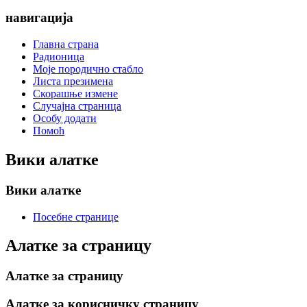
навигација
Главна страна
Радионица
Моје породично стабло
Листа презимена
Скорашње измене
Случајна страница
Особу додати
Помоћ
Вики алатке
Вики алатке
Посебне странице
Алатке за страницу
Алатке за страницу
Алатке за корисничку страницу