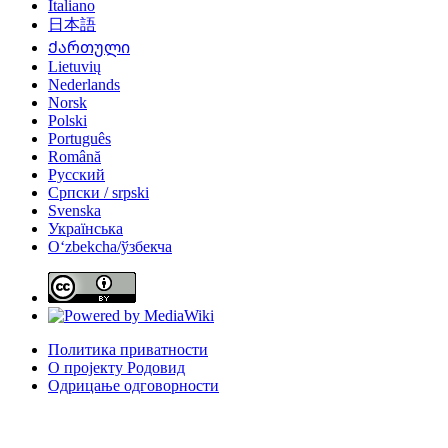
Italiano
日本語
Ქართული
Lietuvių
Nederlands
Norsk
Polski
Português
Română
Русский
Српски / srpski
Svenska
Українська
Oʻzbekcha/ўзбекча
Политика приватности
О пројекту Родовид
Одрицање одговорности