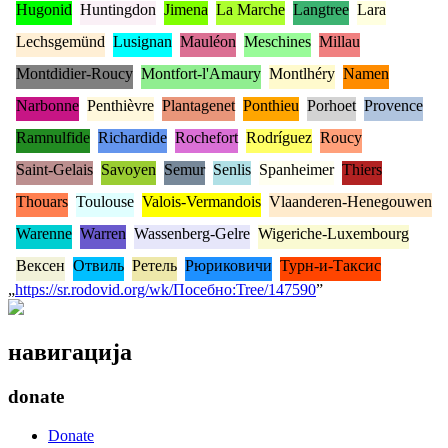
Hugonid
Huntingdon
Jimena
La Marche
Langtree
Lara
Lechsgemünd
Lusignan
Mauléon
Meschines
Millau
Montdidier-Roucy
Montfort-l'Amaury
Montlhéry
Namen
Narbonne
Penthièvre
Plantagenet
Ponthieu
Porhoet
Provence
Ramnulfide
Richardide
Rochefort
Rodríguez
Roucy
Saint-Gelais
Savoyen
Semur
Senlis
Spanheimer
Thiers
Thouars
Toulouse
Valois-Vermandois
Vlaanderen-Henegouwen
Warenne
Warren
Wassenberg-Gelre
Wigeriche-Luxembourg
Вексен
Отвиль
Ретель
Рюриковичи
Турн-и-Таксис
„
https://sr.rodovid.org/wk/Посебно:Tree/147590
”
навигација
donate
Donate