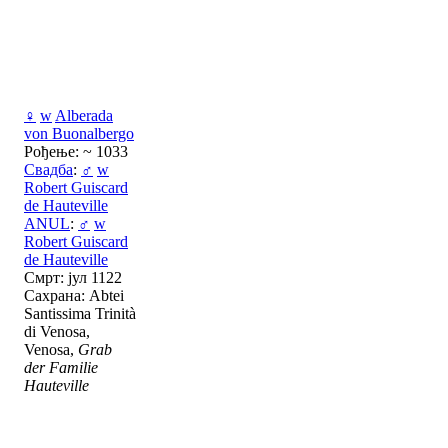
♀
w
Alberada
von Buonalbergo
Рођење: ~ 1033
Свадба
:
♂
w
Robert Guiscard
de Hauteville
ANUL
:
♂
w
Robert Guiscard
de Hauteville
Смрт: јул 1122
Сахрана: Abtei
Santissima Trinità
di Venosa,
Venosa,
Grab
der Familie
Hauteville