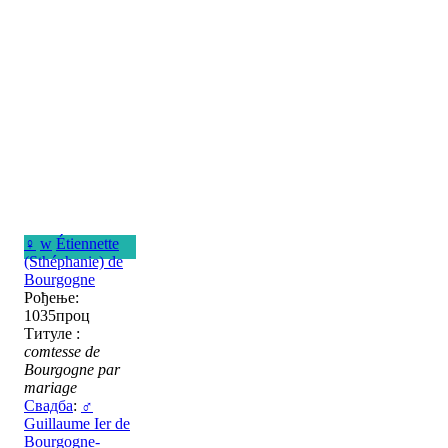
♀
w
Étiennette
(Sthéphanie) de
Bourgogne
Рођење:
1035проц
Титуле :
comtesse de
Bourgogne par
mariage
Свадба
:
♂
Guillaume Ier de
Bourgogne-