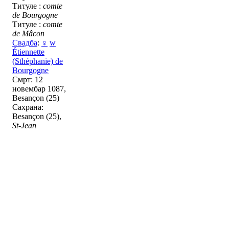
Титуле :
comte
de Bourgogne
Титуле :
comte
de Mâcon
Свадба
:
♀
w
Étiennette
(Sthéphanie) de
Bourgogne
Смрт: 12
новембар 1087,
Besançon (25)
Сахрана:
Besançon (25),
St-Jean