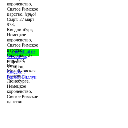
королевство,
Святое Римское
царство,
герцог
Смрт: 27 март
973,
Кведлинбург,
Немецкое
королевство,
Святое Римское
царство
♀
Hildeshuit de
Сахрана: >27
Westerburg
март 973,
Рођење:
Свято-
930проц
Михайловская
Свадба
:
♂
церковь в
Герман Биллун
Люнебурге,
Немецкое
королевство,
Святое Римское
царство