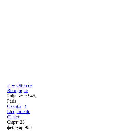
♂
w
Otton de
Bourgogne
Рођење: ~ 945,
Paris
Свадба
:
♀
Lietgarde de
Chalon
Смрт: 23
фебруар 965