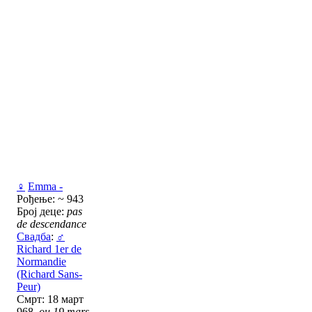
♀
Emma -
Рођење: ~ 943
Број деце:
pas
de descendance
Свадба
:
♂
Richard 1er de
Normandie
(Richard Sans-
Peur)
Смрт: 18 март
968,
ou 19 mars