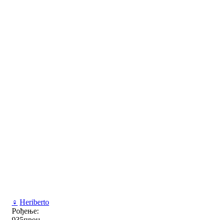
♀
Heriberto
Рођење:
935проц