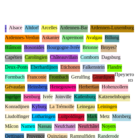
-
Alsace
Altdorf
Arcelles
Ardennen-Bar
Ardennen-Luxemburg
Ardennes-Verdun
Askanier
Aspremont
Avalgau
Billung
Blâmont
Bosonides
Bourgogne-Ivrée
Brionne
Broyes?
Capétien
Carolingien
Châteauvillain
Comborn
Dagsburg
Deux-Ponts
Eberhardijnen
Etichonen
Falkenstein
Flandre
Преузето
Formbach
Franconie
Frombach
Gerulfing
Girardijnen
из
Gévaudan
Heinsberg
Henegouwen
Herbertian
Hohenzollern
Ingelger
Isenburg
Ivrée
Joinville
Katlenburg
Katzenelnbogen
Konradijnen
Kyburg
La Trémoille
Leinegau
Leiningen
Liudolfinger
Lotharingen
Luitpoldinger
Mark
Metz
Morsberg
Mâcon
Namen
Nassau
Neufchatel
Neufchâtel
Noyers
Oettingen
Provence
Quinzigau
Ramnulfiden
Randerode