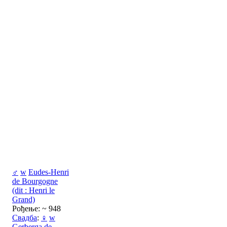
♂
w
Eudes-Henri
de Bourgogne
(dit : Henri le
Grand)
Рођење: ~ 948
Свадба
:
♀
w
Gerberga de