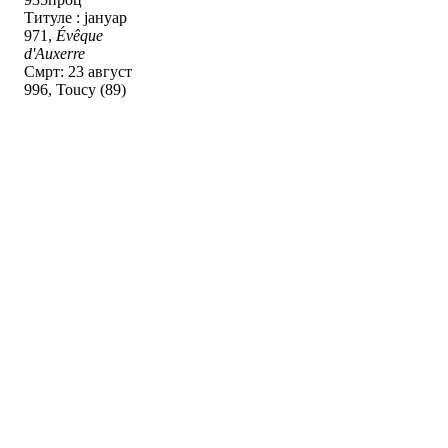
Титуле : јануар
971,
Évêque
d'Auxerre
Смрт: 23 август
996, Toucy (89)