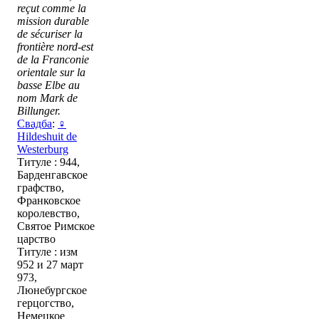
reçut comme la
mission durable
de sécuriser la
frontière nord-est
de la Franconie
orientale sur la
basse Elbe au
nom Mark de
Billunger.
Свадба
:
♀
Hildeshuit de
Westerburg
Титуле : 944,
Барденгавское
графство,
Франковское
королевство,
Святое Римское
царство
Титуле : изм
952 и 27 март
973,
Люнебургское
герцогство,
Немецкое