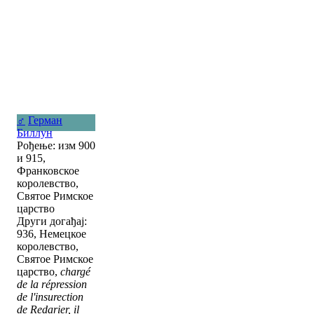
♂
Герман
Биллун
Рођење: изм 900
и 915,
Франковское
королевство,
Святое Римское
царство
Други догађај:
936, Немецкое
королевство,
Святое Римское
царство,
chargé
de la répression
de l'insurection
de Redarier, il