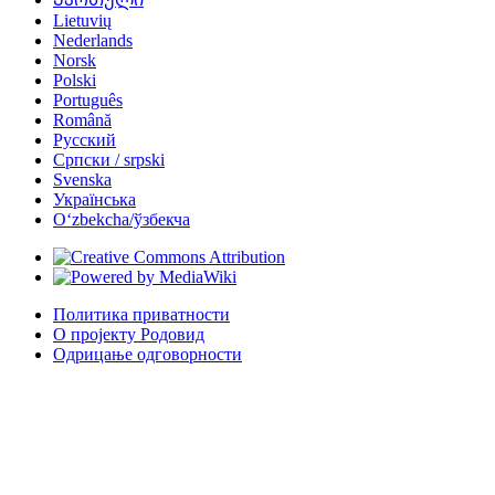
Lietuvių
Nederlands
Norsk
Polski
Português
Română
Русский
Српски / srpski
Svenska
Українська
Oʻzbekcha/ўзбекча
Политика приватности
О пројекту Родовид
Одрицање одговорности