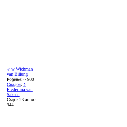
♂
w
Wichman
van Billung
Рођење: ~ 900
Свадба
:
♀
Frederuna van
Saksen
Смрт: 23 април
944