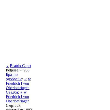
♀
Beatrix Capet
Рођење: ~ 938
Брачно
одобрење
:
♂
w
Friedrich I von
Oberlothringen
Свадба
:
♂
w
Friedrich I von
Oberlothringen
Смрт: 23
септембар 1003,