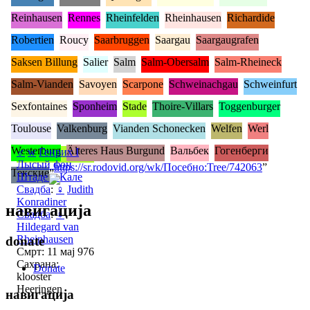
Reinhausen
Rennes
Rheinfelden
Rheinhausen
Richardide
Robertien
Roucy
Saarbruggen
Saargau
Saargaugrafen
Saksen Billung
Salier
Salm
Salm-Obersalm
Salm-Rheineck
Salm-Vianden
Savoyen
Scarpone
Schweinachgau
Schweinfurt
Sexfontaines
Sponheim
Stade
Thoire-Villars
Toggenburger
Toulouse
Valkenburg
Vianden Schonecken
Welfen
Werl
Westerburg
Älteres Haus Burgund
Вальбек
Гогенберги
♂
w
Генрих I
Лысый фон
„
https://sr.rodovid.org/wk/Посебно:Tree/742063
”
Текские
Штаде и Кале
Свадба
:
♀
Judith
Konradiner
навигација
Свадба
:
♀
Hildegard van
Rheinhausen
donate
Смрт: 11 мај 976
Сахрана:
Donate
klooster
Heeringen
навигација