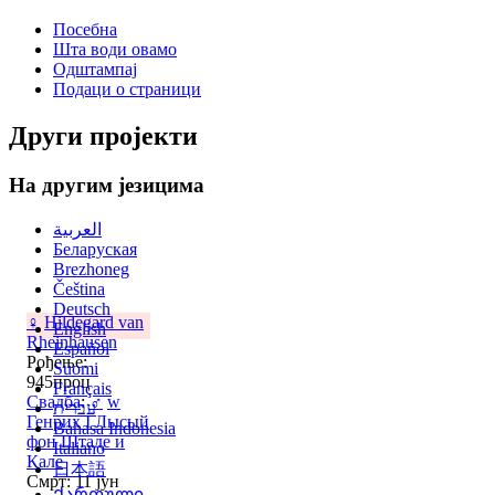
Посебна
Шта води овамо
Одштампај
Подаци о страници
Други пројекти
На другим језицима
العربية
Беларуская
Brezhoneg
Čeština
Deutsch
♀
Hildegard van
English
Rheinhausen
Español
Рођење:
Suomi
945проц
Français
Свадба
:
♂
w
עברית
Генрих I Лысый
Bahasa Indonesia
фон Штаде и
Italiano
Кале
日本語
Смрт: 11 јун
Ქართული