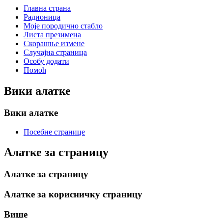
Главна страна
Радионица
Моје породично стабло
Листа презимена
Скорашње измене
Случајна страница
Особу додати
Помоћ
Вики алатке
Вики алатке
Посебне странице
Алатке за страницу
Алатке за страницу
Алатке за корисничку страницу
Више