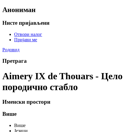
Анониман
Нисте пријављени
Отвори налог
Пријави ме
Родовид
Претрага
Aimery IX de Thouars - Цело
породично стабло
Именски простори
Више
Више
Језици