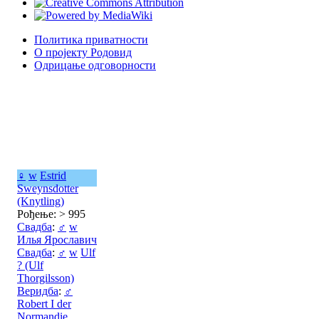
Политика приватности
О пројекту Родовид
Одрицање одговорности
♀
w
Estrid
Sweynsdotter
(Knytling)
Рођење: > 995
Свадба
:
♂
w
Илья Ярославич
Свадба
:
♂
w
Ulf
? (Ulf
Thorgilsson)
Веридба
:
♂
Robert I der
Normandie