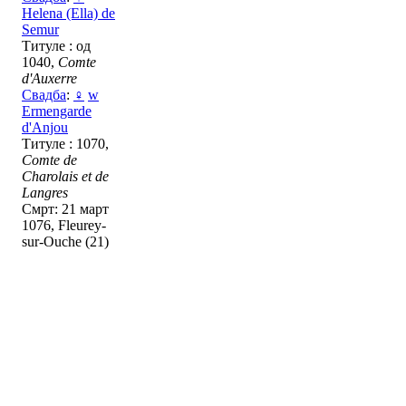
Helena (Ella) de
Semur
Титуле : од
1040,
Comte
d'Auxerre
Свадба
:
♀
w
Ermengarde
d'Anjou
Титуле : 1070,
Comte de
Charolais et de
Langres
Смрт: 21 март
1076, Fleurey-
sur-Ouche (21)