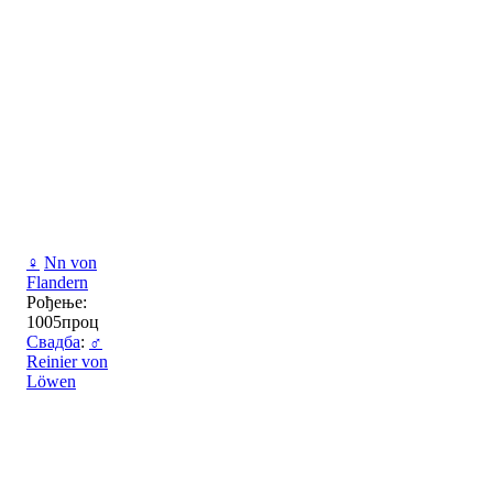
♀
Nn von
Flandern
Рођење:
1005проц
Свадба
:
♂
Reinier von
Löwen