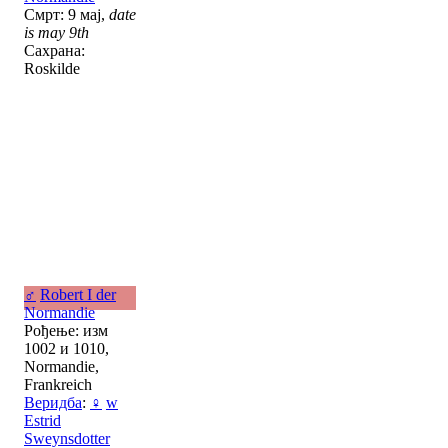
Смрт: 9 мај,
date
is may 9th
Сахрана:
Roskilde
♂
Robert I der
Normandie
Рођење: изм
1002 и 1010,
Normandie,
Frankreich
Веридба
:
♀
w
Estrid
Sweynsdotter