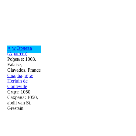
♀
w
Эрлева
(Арлетта)
Рођење: 1003,
Falaise,
Clavados, France
Свадба
:
♂
w
Herluin de
Conteville
Смрт: 1050
Сахрана: 1050,
abdij van St.
Grestain