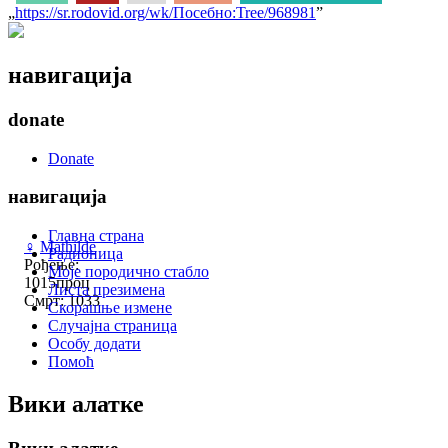
„
https://sr.rodovid.org/wk/Посебно:Tree/968981
”
навигација
donate
Donate
навигација
Главна страна
♀
Mathilde
Радионица
Рођење:
Моје породично стабло
1015проц
Листа презимена
Смрт: 1033
Скорашње измене
Случајна страница
Особу додати
Помоћ
Вики алатке