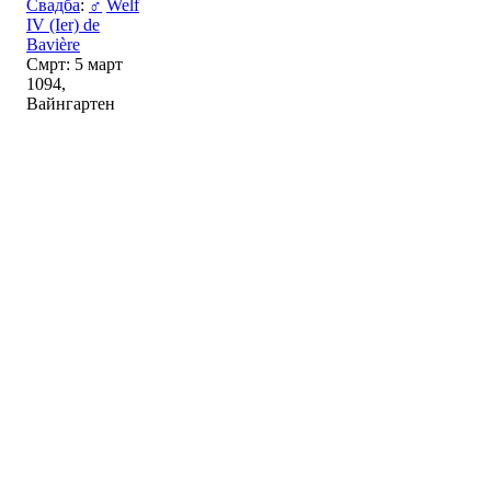
Свадба
:
♂
Welf
IV (Ier) de
Bavière
Смрт: 5 март
1094,
Вайнгартен