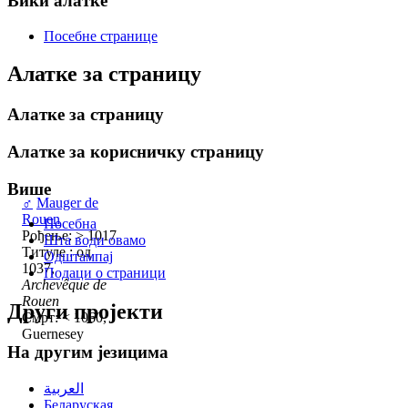
Вики алатке
Посебне странице
Алатке за страницу
Алатке за страницу
Алатке за корисничку страницу
Више
♂
Mauger de
Rouen
Посебна
Рођење: > 1017
Шта води овамо
Титуле : од
Одштампај
1037,
Подаци о страници
Archevêque de
Rouen
Други пројекти
Смрт: < 1060,
Guernesey
На другим језицима
العربية
Беларуская