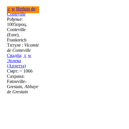
♂
w
Herluin de
Conteville
Рођење:
1005проц,
Conteville
(Eure),
Frankreich
Титуле :
Vicomte
de Conteville
Свадба
:
♀
w
Эрлева
(Арлетта)
Смрт: ~ 1066
Сахрана:
Fatouville-
Grestain,
Abbaye
de Grestain