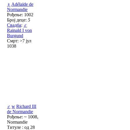
♀
Adélaïde de
Normandie
Рођење: 1002
Број деце:
5
Свадба
:
♂
Rainald I von
Burgund
Смрт: >7 јул
1038
♂
w
Richard III
de Normandie
Рођење: ~ 1008,
Normandie
Титуле : од 28