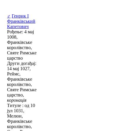
♂
Генрик I
Франківський
Капетович
Рођење: 4 мај
1008,
Франківське
королівство,
Святе Римське
царство
Други догађај:
14 мај 1027,
Реймс,
Франківське
королівство,
Святе Римське
царство,
коронація
Титуле : од 10
јул 1031,
Мелюн,
Франківське
королівство,