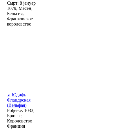
Смрт: 8 јануар
1079, Месен,
Бельгия,
Франковское
королевство
♀
Юдифь
Фландрская
(Вельфая)
Рођење: 1033,
Брюгге,
Королевство
Франция