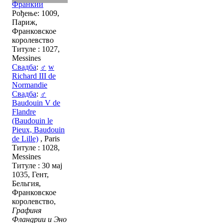
Франкии
Рођење: 1009,
Париж,
Франковское
королевство
Титуле : 1027,
Messines
Свадба
:
♂
w
Richard III de
Normandie
Свадба
:
♂
Baudouin V de
Flandre
(Baudouin le
Pieux, Baudouin
de Lille)
, Paris
Титуле : 1028,
Messines
Титуле : 30 мај
1035, Гент,
Бельгия,
Франковское
королевство,
Графиня
Фландрии и Эно