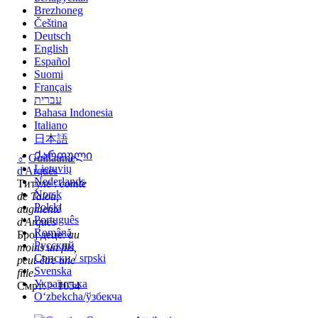
Brezhoneg
Čeština
Deutsch
English
Español
Suomi
Français
עברית
Bahasa Indonesia
Italiano
日本語
Ქართული
♂
Guillaume
Lietuvių
d'Arques
Nederlands
Титуле :
comte
Norsk
de Talou,
Polski
augmenté
Português
d'Arques
Română
Број деце:
au
Русский
moins un fils,
Српски / srpski
peut-être une
Svenska
fille.
Українська
Смрт: > 1054
Oʻzbekcha/ўзбекча