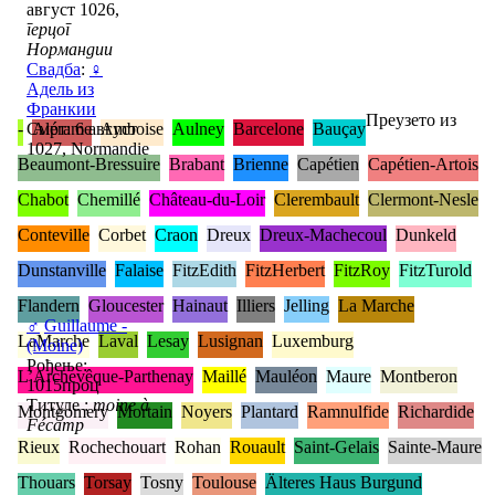
август 1026,
герцог
Нормандии
Свадба
:
♀
Адель из
Франкии
Преузето из
-
Смрт: 6 август
Alérame
Amboise
Aulney
Barcelone
Bauçay
1027, Normandie
Beaumont-Bressuire
Brabant
Brienne
Capétien
Capétien-Artois
Chabot
Chemillé
Château-du-Loir
Clerembault
Clermont-Nesle
Conteville
Corbet
Craon
Dreux
Dreux-Machecoul
Dunkeld
Dunstanville
Falaise
FitzEdith
FitzHerbert
FitzRoy
FitzTurold
Flandern
Gloucester
Hainaut
Illiers
Jelling
La Marche
♂
Guillaume -
LaMarche
Laval
Lesay
Lusignan
Luxemburg
(Moine)
Рођење:
L’Archevêque-Parthenay
Maillé
Mauléon
Maure
Montberon
1015проц
Титуле :
moine à
Montgomery
Mortain
Noyers
Plantard
Ramnulfide
Richardide
Fécamp
Rieux
Rochechouart
Rohan
Rouault
Saint-Gelais
Sainte-Maure
Thouars
Torsay
Tosny
Toulouse
Älteres Haus Burgund