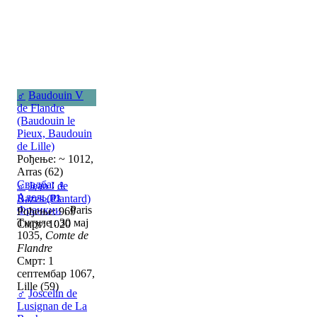
♂
Baudouin V
de Flandre
(Baudouin le
Pieux, Baudouin
de Lille)
Рођење: ~ 1012,
Arras (62)
Свадба
:
♀
♂
Jean I de
Адель из
Razes (Plantard)
Франкии
, Paris
Рођење: 969
Титуле : 30 мај
Смрт: 1020
1035,
Comte de
Flandre
Смрт: 1
септембар 1067,
Lille (59)
♂
Joscelin de
Lusignan de La