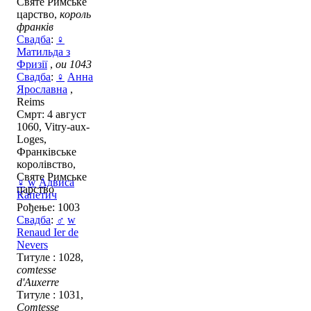
Святе Римське
царство,
король
франків
Свадба
:
♀
Матильда з
Фризії
,
ou 1043
Свадба
:
♀
Анна
Ярославна
,
Reims
Смрт: 4 август
1060, Vitry-aux-
Loges,
Франківське
королівство,
Святе Римське
♀
w
Адвиса
царство
Капетич
Рођење: 1003
Свадба
:
♂
w
Renaud Ier de
Nevers
Титуле : 1028,
comtesse
d'Auxerre
Титуле : 1031,
Comtesse