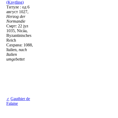
(Knytling)
Титуле : од 6
август 1027,
Herzog der
Normandie
Смрт: 22 јул
1035, Nicäa,
Byzantinisches
Reich
Сахрана: 1088,
Italien,
nach
Italien
umgebettet
♂
Gauthier de
Falaise