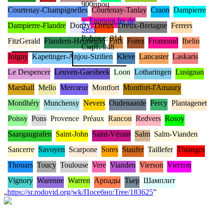
900проц
Courtenay-Champignelles
Courtenay-Tanlay
Craon
Dampierre
♂
Fromont Ier de
Dampierre-Flandre
Donzy
Dreux
Dreux-Bretagne
Ferrers
Sens
Рођење: 914
FitzGerald
Flandern-Hennegau
Foix
Forez
Fromonid
Ibelin
Смрт: 948
Joigny
Kapetinger-Anjou-Sizilien
Kleve
Lancaster
Laskaris
Le Despencer
Leuven-Gaesbeek
Loon
Lotharingen
Lusignan
Marshall
Mello
Mercœur
Montfort
Montfort-l'Amaury
Montlhéry
Munchensy
Nevers
Oudenaarde
Percy
Plantagenet
Poissy
Pons
Provence
Préaux
Rancon
Redvers
Rosoy
Saargaugrafen
Saint-John
Saint-Vérain
Salm
Salm-Vianden
Sancerre
Savoyen
Scarpone
Sores
Staufer
Taillefer
Thianges
Thouars
Toucy
Toulouse
Vere
Vianden
Vierson
Vierzon
Vignory
Warenne
Warren
Арпады
Тьер
Шамплит
„
https://sr.rodovid.org/wk/Посебно:Tree/183625
”