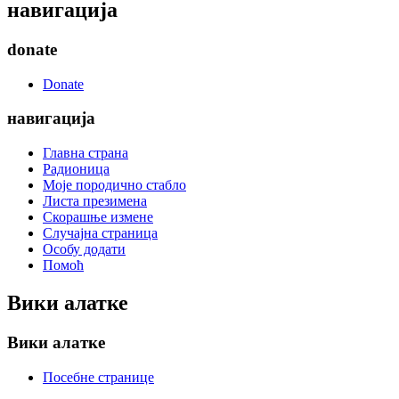
навигација
donate
Donate
навигација
Главна страна
Радионица
Моје породично стабло
Листа презимена
Скорашње измене
Случајна страница
Особу додати
Помоћ
Вики алатке
Вики алатке
Посебне странице