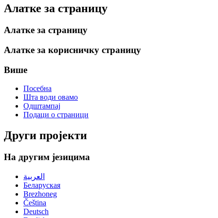
Алатке за страницу
Алатке за страницу
Алатке за корисничку страницу
Више
Посебна
Шта води овамо
Одштампај
Подаци о страници
Други пројекти
На другим језицима
العربية
Беларуская
Brezhoneg
Čeština
Deutsch