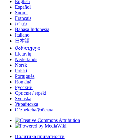
English
Español
Suomi
Français
עברית
Bahasa Indonesia
Italiano
日本語
Ქართული
Lietuvių
Nederlands
Norsk
Polski
Português
Română
Русский
Српски / srpski
Svenska
Українська
Oʻzbekcha/ўзбекча
Политика приватности