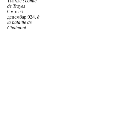
Титуле :
comte
de Troyes
Смрт: 6
децембар 924,
à
la bataille de
Chalmont