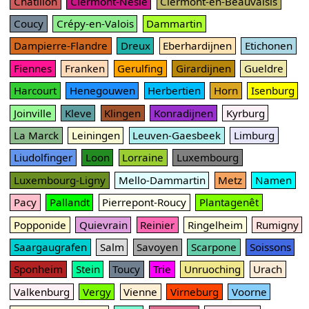
Châtillon
Clermont-Nesle
Clermont-en-Beauvaisis
Coucy
Crépy-en-Valois
Dammartin
Dampierre-Flandre
Dreux
Eberhardijnen
Etichonen
Fiennes
Franken
Gerulfing
Girardijnen
Gueldre
Harcourt
Henegouwen
Herbertien
Horn
Isenburg
Joinville
Kleve
Klingen
Konradijnen
Kyrburg
La Marck
Leiningen
Leuven-Gaesbeek
Limburg
Liudolfinger
Loon
Lorraine
Luxembourg
Luxembourg-Ligny
Mello-Dammartin
Metz
Namen
Pacy
Pallandt
Pierrepont-Roucy
Plantagenêt
Popponide
Quievrain
Reinier
Ringelheim
Rumigny
Saargaugrafen
Salm
Savoyen
Scarpone
Soissons
Sponheim
Stein
Toucy
Trie
Unruoching
Urach
Valkenburg
Vergy
Vienne
Virneburg
Voorne