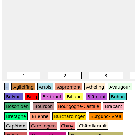
1
2
3
-
Agilolfing
Artois
Aspremont
Atheling
Avaugour
Belvoir
Berg
Berthout
Billung
Blâmont
Bohun
Bosoniden
Bourbon
Bourgogne-Castille
Brabant
Bretagne
Brienne
Burchardinger
Burgund-Ivrea
Capétien
Carolingien
Chiny
Châtellerault