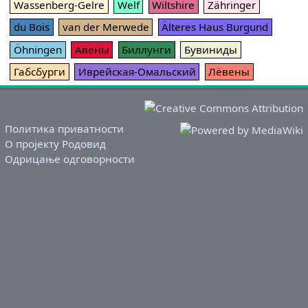
Wassenberg-Gelre
Welf
Wiltshire
Zähringer
du Bois
van der Merwede
Älteres Haus Burgund
Öhningen
Авены
Биллунги
Бувиниды
Габсбурги
Иврейская-Омальский
Лёвены
Политика приватности
О пројекту Родовид
Одрицање одговорности