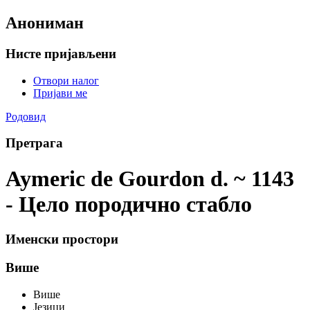
Анониман
Нисте пријављени
Отвори налог
Пријави ме
Родовид
Претрага
Aymeric de Gourdon d. ~ 1143
- Цело породично стабло
Именски простори
Више
Више
Језици