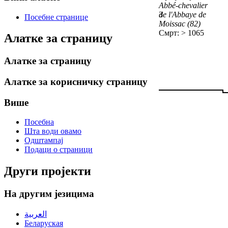
Abbé-chevalier
de l'Abbaye de
3
Посебне странице
Moissac (82)
Смрт: > 1065
Алатке за страницу
Алатке за страницу
Алатке за корисничку страницу
Више
Посебна
Шта води овамо
Одштампај
Подаци о страници
Други пројекти
На другим језицима
العربية
Беларуская