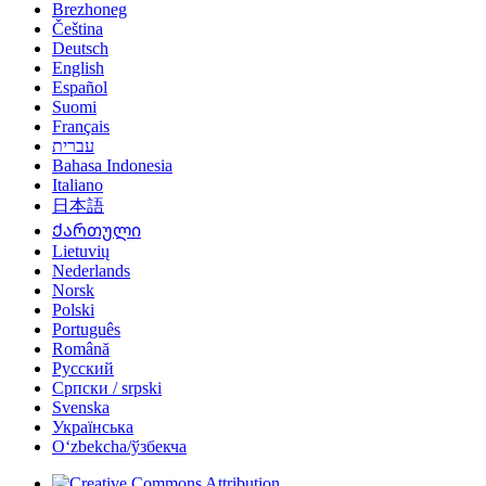
Brezhoneg
Čeština
Deutsch
English
Español
Suomi
Français
עברית
Bahasa Indonesia
Italiano
日本語
Ქართული
Lietuvių
Nederlands
Norsk
Polski
Português
Română
Русский
Српски / srpski
Svenska
Українська
Oʻzbekcha/ўзбекча