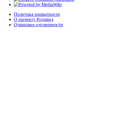
Политика приватности
О пројекту Родовид
Одрицање одговорности