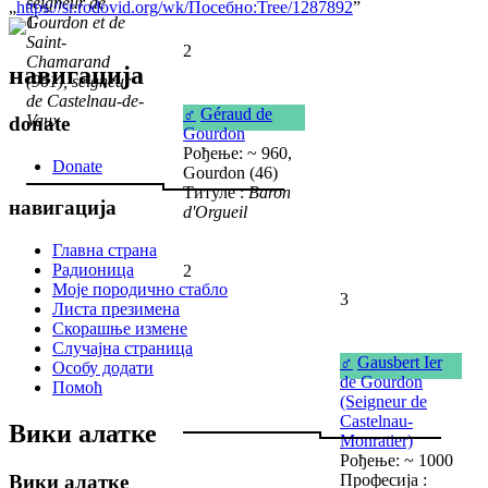
seigneur de
„
https://sr.rodovid.org/wk/Посебно:Tree/1287892
”
Gourdon et de
1
Saint-
2
Chamarand
навигација
(961), seigneur
de Castelnau-de-
♂
Géraud de
Vaux
donate
Gourdon
Рођење: ~ 960,
Donate
Gourdon (46)
Титуле :
Baron
навигација
d'Orgueil
Главна страна
Радионица
2
Моје породично стабло
3
Листа презимена
Скорашње измене
Случајна страница
♂
Gausbert Ier
Особу додати
de Gourdon
Помоћ
(Seigneur de
Castelnau-
Вики алатке
Monratier)
Рођење: ~ 1000
Вики алатке
Професија :